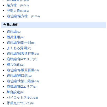
緒方稔二
(76541)
登場人物
(74881)
追想編/緒方稔二
(72070)
今日の20件
追想編
(52)
機兵運用
(46)
追想編/鞍部十郎
(40)
よくある質問
(35)
追想編/探索進行率
(35)
崩壊編/第4エリア
(33)
機兵強化
(22)
追想編/冬坂五百里
(18)
追想編/網口愁
(18)
追想編/比治山隆俊
(18)
崩壊編/第2エリア
(17)
舞台設定
(16)
パイロットスキル
(16)
矛盾点について
(16)