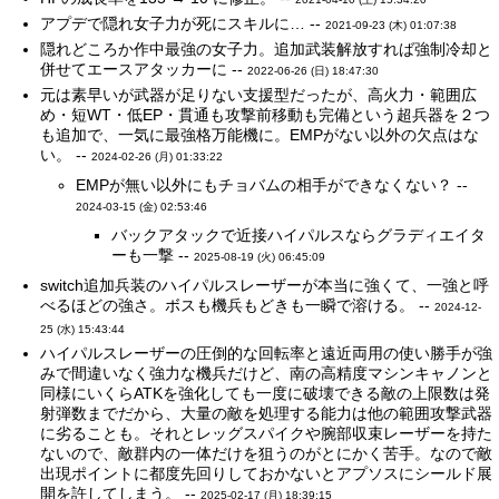
アプデで隠れ女子力が死にスキルに… --
2021-09-23 (木) 01:07:38
隠れどころか作中最強の女子力。追加武装解放すれば強制冷却と
併せてエースアタッカーに --
2022-06-26 (日) 18:47:30
元は素早いが武器が足りない支援型だったが、高火力・範囲広
め・短WT・低EP・貫通も攻撃前移動も完備という超兵器を２つ
も追加で、一気に最強格万能機に。EMPがない以外の欠点はな
い。 --
2024-02-26 (月) 01:33:22
EMPが無い以外にもチョバムの相手ができなくない？ --
2024-03-15 (金) 02:53:46
バックアタックで近接ハイパルスならグラディエイタ
ーも一撃 --
2025-08-19 (火) 06:45:09
switch追加兵装のハイパルスレーザーが本当に強くて、一強と呼
べるほどの強さ。ボスも機兵もどきも一瞬で溶ける。 --
2024-12-
25 (水) 15:43:44
ハイパルスレーザーの圧倒的な回転率と遠近両用の使い勝手が強
みで間違いなく強力な機兵だけど、南の高精度マシンキャノンと
同様にいくらATKを強化しても一度に破壊できる敵の上限数は発
射弾数までだから、大量の敵を処理する能力は他の範囲攻撃武器
に劣ることも。それとレッグスパイクや腕部収束レーザーを持た
ないので、敵群内の一体だけを狙うのがとにかく苦手。なので敵
出現ポイントに都度先回りしておかないとアプソスにシールド展
開を許してしまう。 --
2025-02-17 (月) 18:39:15