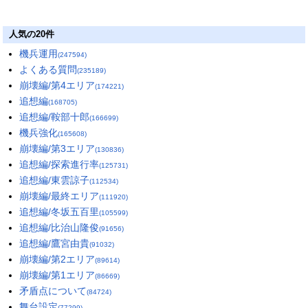
人気の20件
機兵運用
(247594)
よくある質問
(235189)
崩壊編/第4エリア
(174221)
追想編
(168705)
追想編/鞍部十郎
(166699)
機兵強化
(165608)
崩壊編/第3エリア
(130836)
追想編/探索進行率
(125731)
追想編/東雲諒子
(112534)
崩壊編/最終エリア
(111920)
追想編/冬坂五百里
(105599)
追想編/比治山隆俊
(91656)
追想編/鷹宮由貴
(91032)
崩壊編/第2エリア
(89614)
崩壊編/第1エリア
(86669)
矛盾点について
(84724)
舞台設定
(77299)