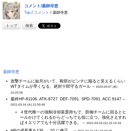
コメント/薬師寺恵
Top
/
コメント
/ 薬師寺恵
トップ
検索
薬師寺恵
攻撃チームに如月がいて、鞍部がピンチに陥ると笑えるくらい
WTタイムが早くなる、絶対十郎守るガール --
2020-05-07 (木)
14:25:58
最終HP-81106. ATK-8727. DEF-7091. SPD-7091. ACC 9147 --
2021-03-16 (火) 21:50:48
４世代唯一の強制冷却装置持ちで、防御チームに回るとヒ
ールかけてくれるからどっちでも役に立つ。強化さえすれ
ば４エリアでも十分活躍できる。 --
2021-03-16 (火) 22:14:19
HPの成長率を135 → 10 に修正。 --
2021-04-10 (土) 15:34:20