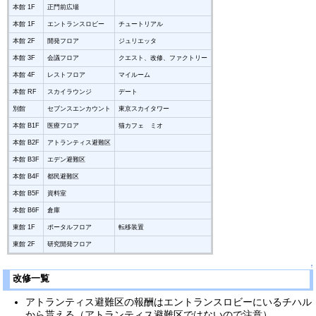
本館 1F
正門前広場
本館 1F
エントランスロビー
チュートリアル
本館 2F
開発フロア
ジュリエッタ
本館 3F
会議フロア
クエスト、改修、ファクトリー
本館 4F
レストフロア
マイルーム
本館 RF
スカイラウンジ
デート
別館
セブンスエンカウント
東京スカイタワー
本館 B1F
医療フロア
猫カフェ ミオ
本館 B2F
アトランティス避難区
本館 B3F
エデン避難区
本館 B4F
都民避難区
本館 B5F
資料室
本館 B6F
倉庫
東館 1F
ポータルフロア
転移装置
東館 2F
研究開発フロア
↑
改修一覧
アトランティス避難区の報酬はエントランスロビーにいるチハル
から貰える（アトランティス避難区ではないので注意）