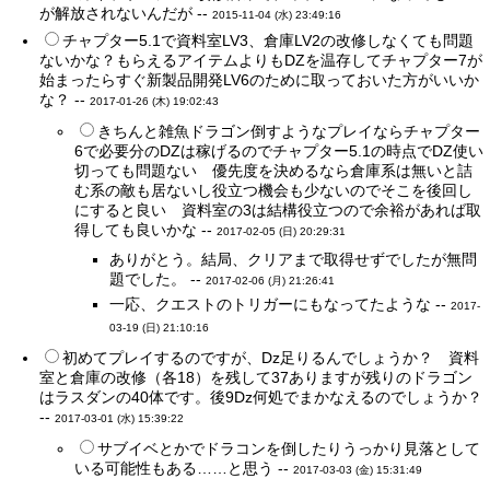
が解放されないんだが --
2015-11-04 (水) 23:49:16
チャプター5.1で資料室LV3、倉庫LV2の改修しなくても問題
ないかな？もらえるアイテムよりもDZを温存してチャプター7が
始まったらすぐ新製品開発LV6のために取っておいた方がいいか
な？ --
2017-01-26 (木) 19:02:43
きちんと雑魚ドラゴン倒すようなプレイならチャプター
6で必要分のDZは稼げるのでチャプター5.1の時点でDZ使い
切っても問題ない 優先度を決めるなら倉庫系は無いと詰
む系の敵も居ないし役立つ機会も少ないのでそこを後回し
にすると良い 資料室の3は結構役立つので余裕があれば取
得しても良いかな --
2017-02-05 (日) 20:29:31
ありがとう。結局、クリアまで取得せずでしたが無問
題でした。 --
2017-02-06 (月) 21:26:41
一応、クエストのトリガーにもなってたような --
2017-
03-19 (日) 21:10:16
初めてプレイするのですが、Dz足りるんでしょうか？ 資料
室と倉庫の改修（各18）を残して37ありますが残りのドラゴン
はラスダンの40体です。後9Dz何処でまかなえるのでしょうか？
--
2017-03-01 (水) 15:39:22
サブイベとかでドラコンを倒したりうっかり見落として
いる可能性もある……と思う --
2017-03-03 (金) 15:31:49