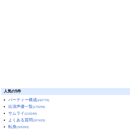
人気の5件
パーティー構成
(192770)
出演声優一覧
(175259)
サムライ
(110240)
よくある質問
(107433)
転身
(105293)