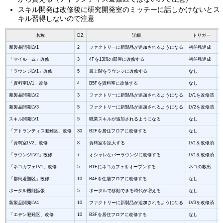
スキル開発は改修後に研究開発室のミッチーに話しかけないとス
キル習得しないので注意
名称
DZ
詳細
トリガー
新製品開発LV1
2
ファクトリーに新製品が追加されるようになる
初任務達成
「マイルーム」改修
3
4Fを13班の部屋に改修する
初任務達成
「ラウンジLV1」改修
5
最上階をラウンジに改修する
なし
「資料室LV1」改修
4
B5Fを資料室に改修する
なし
新製品開発LV2
3
ファクトリーに新製品が追加されるようになる
LV1を改修済
新製品開発LV3
5
ファクトリーに新製品が追加されるようになる
LV2を改修済
スキル開発LV1
5
職業スキルが追加されるようになる
なし
S
「アトランティス避難区」改修
30
B2Fを居住フロアに改修する
なし
「資料室LV2」改修
8
資料室を拡大する
LV1を改修済
「ラウンジLV2」改修
7
オシャレなバーラウンジに改修する
LV1を改修済
「ネコカフェLV1」改修
5
B1Fにネコカフェをオープンする
ネコの救出
「都民避難区」改修
10
B4Fを住居フロアに改修する
なし
ポータル機能拡張
5
ポータルで移動できる時代が増える
なし
新製品開発LV4
10
ファクトリーに新製品が追加されるようになる
LV3を改修済
「エデン避難区」改修
10
B3Fを居住フロアに改修する
なし