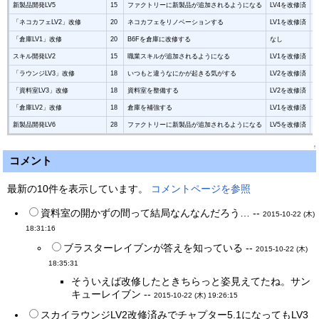
新製品開発LV5
15
ファクトリーに新製品が追加されるようになる
LV4を改修済
「ネコカフェLV2」改修
20
ネコカフェをリノベーションする
LV1を改修済
「倉庫LV1」改修
20
B6Fを倉庫に改修する
なし
スキル開発LV2
15
職業スキルが追加されるようになる
LV1を改修済
「ラウンジLV3」改修
18
いつもと違うなにかが起きる気がする
LV2を改修済
「資料室LV3」改修
18
資料室を整備する
LV2を改修済
「倉庫LV2」改修
18
倉庫を補強する
LV1を改修済
新製品開発LV6
28
ファクトリーに新製品が追加されるようになる
LV5を改修済
↑
コメント
最新の10件を表示しています。
コメントページを参照
資料室の開かずの間って結局なんなんだろう… --
2015-10-22 (木)
18:31:16
ブラスターレイブンが答えを知っている --
2015-10-22 (木)
18:35:31
そういえば改修したときちらっと姿見えてたね。サン
キューレイブン --
2015-10-22 (木) 19:26:15
スカイラウンジLV2改修済みでチャプター5.1になってもLV3