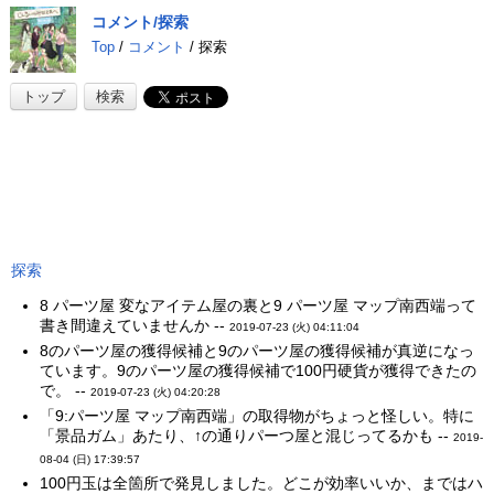
コメント/探索
Top
/
コメント
/ 探索
トップ
検索
探索
8 パーツ屋 変なアイテム屋の裏と9 パーツ屋 マップ南西端って
書き間違えていませんか --
2019-07-23 (火) 04:11:04
8のパーツ屋の獲得候補と9のパーツ屋の獲得候補が真逆になっ
ています。9のパーツ屋の獲得候補で100円硬貨が獲得できたの
で。 --
2019-07-23 (火) 04:20:28
「9:パーツ屋 マップ南西端」の取得物がちょっと怪しい。特に
「景品ガム」あたり、↑の通りパーつ屋と混じってるかも --
2019-
08-04 (日) 17:39:57
100円玉は全箇所で発見しました。どこが効率いいか、まではハ