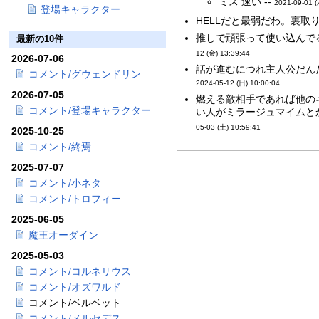
ミス 速い --
2021-09-01 (
登場キャラクター
HELLだと最弱だわ。裏取
推しで頑張って使い込んで
最新の10件
12 (金) 13:39:44
2026-07-06
話が進むにつれ主人公だんだ
コメント/グウェンドリン
2024-05-12 (日) 10:00:04
2026-07-05
燃える敵相手であれば他の
コメント/登場キャラクター
い人がミラージュマイムと
05-03 (土) 10:59:41
2025-10-25
コメント/終焉
2025-07-07
コメント/小ネタ
コメント/トロフィー
2025-06-05
魔王オーダイン
2025-05-03
コメント/コルネリウス
コメント/オズワルド
コメント/ベルベット
コメント/メルセデス