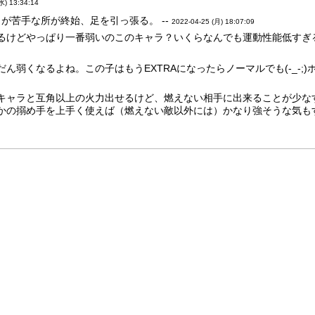
水) 13:34:14
りが苦手な所が終始、足を引っ張る。 --
2022-04-25 (月) 18:07:09
るけどやっぱり一番弱いのこのキャラ？いくらなんでも運動性能低すぎる
ん弱くなるよね。この子はもうEXTRAになったらノーマルでも(-_-;
キャラと互角以上の火力出せるけど、燃えない相手に出来ることが少な
かの搦め手を上手く使えば（燃えない敵以外には）かなり強そうな気もす