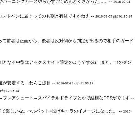
バーニングカースやらがすごくめんどくさかった…… --
2016-02-04
ストベンに届くってのも割と有益ですかねえ --
2016-02-05 (金) 01:30:14
って前者は正面から、後者は反対側から判定が出るので相手のガード
となる中型はアックスナイト限定のようですorz また、↑↑のダン
が安定する。わんこ涙目 --
2016-02-23 (火) 11:00:12
(火) 12:35:14
フレアシュート→スパイラルドライブとかで結構なDPSがでます --
て楽しいな。べルベット=投げキャラのイメージになった。 --
2016-