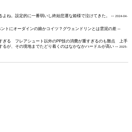
よね。設定的に一番弱いし終始悲運な姫様で泣けてきた。 --
2024-04-
)ホントにオーダインの娘かコイツ？グウェンドリンとは雲泥の差 --
すぎる フレアシュート以外のPP技の消費が重すぎるのも難点 上手
るが、その境地までたどり着くのはなかなかハードルが高い --
2025-