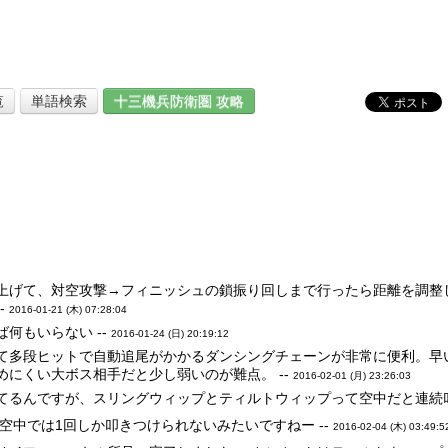
覧
単語検索
十三機兵防衛圏 攻略
上げて、対空攻撃→フィニッシュの鎖振り回しまで行ったら距離を調整
-
2016-01-21 (木) 07:28:04
何もいらない --
2016-01-24 (日) 20:19:12
て多段ヒットで自動追尾がかかるダンシングチェーンが非常に便利。早
めにくい大ボス相手だと少し弱いのが難点。 --
2016-02-01 (月) 23:26:03
てるんですが、スリングウィップとティルトウィップって空中だと連続叩
空中では1回しか叩きつけられないみたいですねー --
2016-02-04 (木) 03:49:5