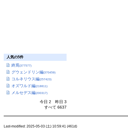
人気の5件
終焉
(377577)
グウェンドリン編
(370459)
コルネリウス編
(257423)
オズワルド編
(218811)
メルセデス編
(200317)
今日 2 昨日 3
すべて 6637
Last-modified: 2025-05-03 (土) 10:59:41 (461d)