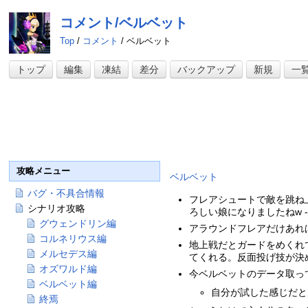
コメント/ベルベット
Top
/
コメント
/ ベルベット
トップ
編集
凍結
差分
バックアップ
新規
一
攻略メニュー
ベルベット
バグ・不具合情報
フレアシュートで敵を跳ね
シナリオ攻略
ろしい娘になりましたねw -
グウェンドリン編
アラウンドフレアだけあれば
コルネリウス編
地上戦だとガードをめくれ
メルセデス編
てくれる。反面投げ技が決
オズワルド編
今ベルベットのデータ取っ
ベルベット編
自分が試した感じだと
終焉