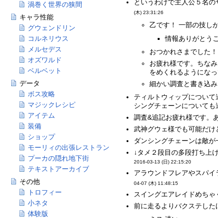
というわけで主人公５名の
渦巻く世界の狭間
(木) 23:31:26
キャラ性能
乙です！ 一部の技し
グウェンドリン
情報ありがとうご
コルネリウス
メルセデス
おつかれさまでした！
オズワルド
お疲れ様です。ちなみ
ベルベット
をめくれるようになって
データ
細かい調査と書き込み
ボス攻略
ティルトウィップについて
マジックレシピ
シングチェーンについても
アイテム
調査&追記お疲れ様です。あ
装備
武神グウェ様でも可能だけ
ショップ
ダンシングチェーンは敵が
モーリィの出張レストラン
↓タメ２段目の多段打ち上
プーカの隠れ地下街
2016-03-13 (日) 22:15:20
テキストアーカイブ
アラウンドフレアやスパイ
その他
04-07 (木) 11:48:15
トロフィー
スイングエアレイドめちゃく
小ネタ
前に走るよりバクステしたほ
体験版