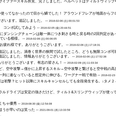
サイファースキル所見、完了しました。ベルベットはティルトウィップや
か使ってなかったので目から鱗でした！ アラウンドフレアが地面からフロ
ざいます。追記しました。 --
2016-02-06 (土) 00:01:53
 コンボ試してみよう --
2016-02-05 (金) 20:44:51
にダンシングチェーンは敵一体につき刺さる時と戻る時の2回判定があ
いる模様。 --
2016-02-06 (土) 00:06:05
お疲れ様です。ありがとうございます。 --
2016-02-06 (土) 17:18:31
追記しました。渦巻く世界の狭間で試したところ、どうも無限コンボ可能
追記しました、情報ありがとうございます。 --
2016-02-06 (土) 17:52:38
りがとうございます、有志の皆さん！ --
2016-02-09 (火) 11:03:34
ど、空中攻撃→僅かに上昇するスキル→空中攻撃と繋げると空中戦の高度
一列に連なっていると想定外に伸びる。ワーグナー戦で有効 --
2016-02-23 
げは初撃？ヒット以降にスキルキャンセルしても全段発生する。↓タメ２→
ラルドライブは安定の強さだけど、ティルト&スリングウィップが使って
ちゃ優秀 --
2019-08-30 (金) 12:54:08
うが早いのは笑った --
2021-09-01 (水) 13:33:59