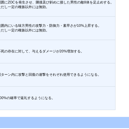
周囲にZOCを発生させ、隣接及び斜めに接した男性の敵8体を足止めする。
ただし一定の種族以外には無効。
範囲内にいる味方男性の攻撃力・防御力・素早さが10%上昇する。
ただし一定の種族以外には無効。
不死の存在に対して、与えるダメージが20%増加する。
同ターン内に攻撃と回復の連撃をそれぞれ使用できるようになる。
100%の確率で返礼するようになる。