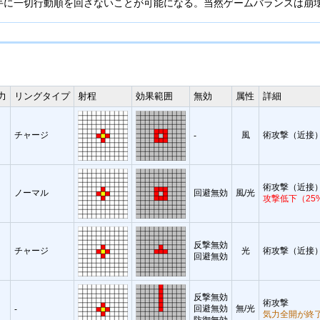
手に一切行動順を回さないことが可能になる。当然ゲームバランスは崩
力
リングタイプ
射程
効果範囲
無効
属性
詳細
チャージ
風
術攻撃（近接
-
術攻撃（近接
ノーマル
回避無効
風/光
攻撃低下（25
反撃無効
チャージ
光
術攻撃（近接
回避無効
反撃無効
術攻撃
回避無効
無/光
-
気力全開が終
防御無効