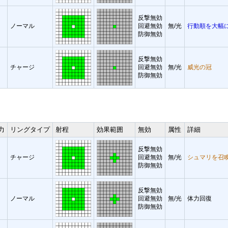
反撃無効
ノーマル
回避無効
無/光
行動順を大幅
防御無効
反撃無効
チャージ
回避無効
無/光
威光の冠
防御無効
力
リングタイプ
射程
効果範囲
無効
属性
詳細
反撃無効
チャージ
回避無効
無/光
シュマリを召
防御無効
反撃無効
ノーマル
回避無効
無/光
体力回復
防御無効