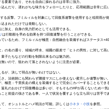
する要素であり、それを自由に操れるのは非常に強力。
き込んだり、遅れがちな味方をフォローしたりと、応用範囲は非常に広
に対する反撃。フミルィルを対象にして回復系連撃を使用すると稲荷雨が
き込まれただけでは発動しない。
点に加え、自身の気力貯めとしても活用できる。
リ
は行動順を早める効果を持つ回復連撃を行うことができる。
っているため、フミルィルが極意：自然融合を装備すればステータス+4
女」の名の通り、傾城の呼水、傾國の眼差で「ヒトの男性」に対して高
、童子たちなどの行動を制限出来るのは魅力的。
は無いので、狙われて落とされないように注意が必要。
えるが、決して弱点が無いわけではない。
乏さ。法術師にも関わらず隣接マスにしか使えない蜜月しか連撃が無い
が、極意：千里疾走の構えを装備するとで完全にカバーすることもでき
。返礼のおかげで回復機会は多いが、そもそものHPが高くないため一気
ること前提の強さである事。一人で状況を覆すような立ち回りは苦手で
して、オシュトルとハメ戦法が可能。詳しくは
小ネタ・小技
を参照。