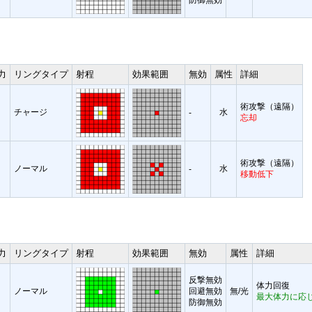
力
リングタイプ
射程
効果範囲
無効
属性
詳細
術攻撃（遠隔）
チャージ
水
-
忘却
術攻撃（遠隔）
ノーマル
水
-
移動低下
力
リングタイプ
射程
効果範囲
無効
属性
詳細
反撃無効
体力回復
ノーマル
回避無効
無/光
最大体力に応
防御無効