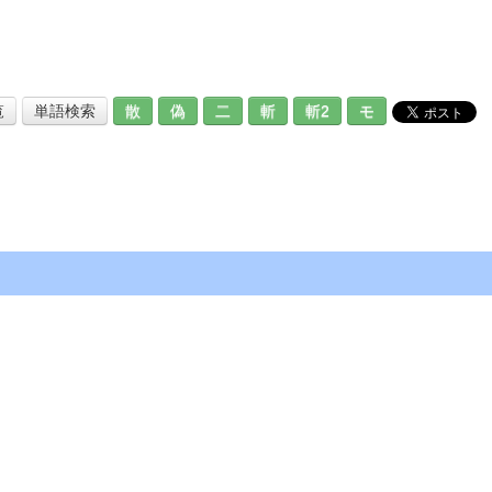
覧
単語検索
散
偽
二
斬
斬2
モ