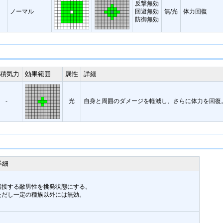
反撃無効
ノーマル
回避無効
無/光
体力回復
防御無効
蓄積気力
効果範囲
属性
詳細
光
自身と周囲のダメージを軽減し、さらに体力を回復
-
詳細
隣接する敵男性を挑発状態にする。
ただし一定の種族以外には無効。