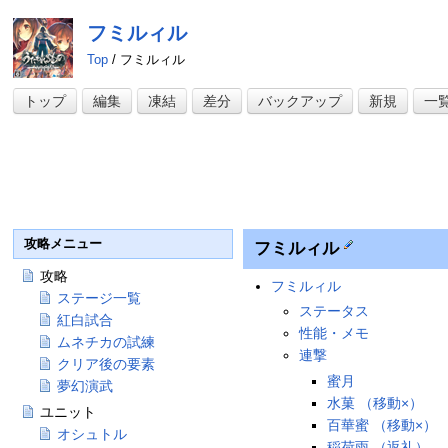
フミルィル
Top
/ フミルィル
トップ
編集
凍結
差分
バックアップ
新規
一
攻略メニュー
フミルィル
攻略
フミルィル
ステージ一覧
ステータス
紅白試合
性能・メモ
ムネチカの試練
連撃
クリア後の要素
蜜月
夢幻演武
水菓 （移動×）
ユニット
百華蜜 （移動×）
オシュトル
稲荷雨 （返礼）