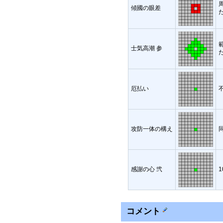
傾國の眼差
士気高潮 参
厄払い
攻防一体の構え
感謝の心 弐
コメント