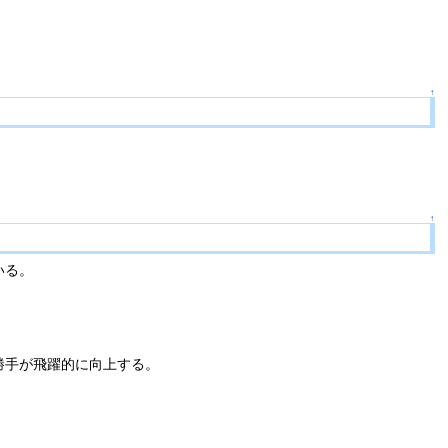
↑
↑
いる。
勝手が飛躍的に向上する。