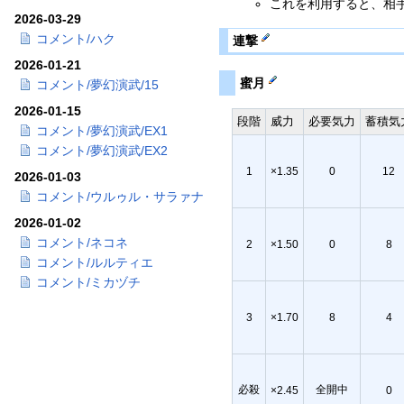
これを利用すると、相
2026-03-29
コメント/ハク
連撃
2026-01-21
蜜月
コメント/夢幻演武/15
2026-01-15
段階
威力
必要気力
蓄積気
コメント/夢幻演武/EX1
コメント/夢幻演武/EX2
1
×1.35
0
12
2026-01-03
コメント/ウルゥル・サラァナ
2026-01-02
コメント/ネコネ
2
×1.50
0
8
コメント/ルルティエ
コメント/ミカヅチ
3
×1.70
8
4
必殺
全開中
×2.45
0