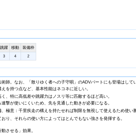
跳躍
移動
装備枠
3
4
2
法術師。なお、「散りゆく者への子守唄」のADVパートにも登場はして
構えを持つ点など、基本性能はネコネに近しい。
高く、特に高低差や跳躍力はノスリ等に匹敵するほど高い。
る連撃が使いにくいため、先を見通した動きが必要になる。
備、極意：千里疾走の構えを持たせれば制限を無視して使えるため使い
ており、それらの使い方によってはとんでもない強さを発揮する。
行動させる」効果。