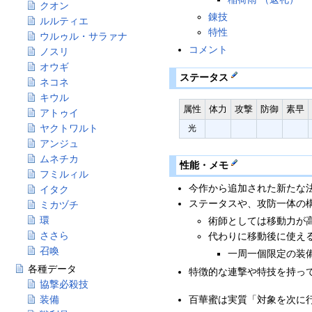
クオン
錬技
ルルティエ
特性
ウルゥル・サラァナ
コメント
ノスリ
オウギ
ステータス
ネコネ
キウル
属性
体力
攻撃
防御
素早
アトゥイ
ヤクトワルト
光
アンジュ
ムネチカ
性能・メモ
フミルィル
今作から追加された新たな
イタク
ステータスや、攻防一体の
ミカヅチ
環
術師としては移動力が
ささら
代わりに移動後に使え
召喚
一周一個限定の装
各種データ
特徴的な連撃や特技を持っ
協撃必殺技
百華蜜は実質「対象を次に
装備