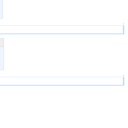
↑
。
↑