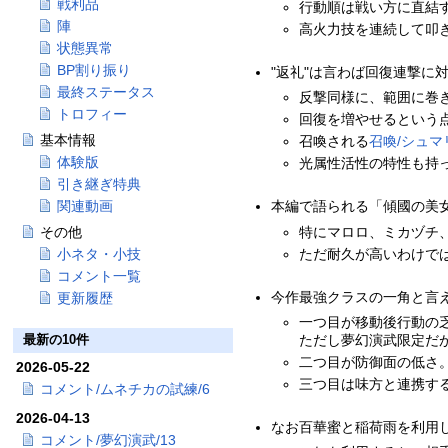
戦利品
行動順は戦い方に直結
陣
高火力技を連続して叩
状態異常
BP割り振り
"返礼"は言わば回復連撃
最終ステータス
反撃同様に、範囲に巻
トロフィー
回復を増やせるという
基本情報
召喚される
召喚/シュマ
体験版
光属性活性の特性も持
引き継ぎ特典
関連動画
本編で語られる「傾國の美
特にマロロ、ミカヅチ
その他
ただ耐久が高いわけで
小ネタ・小技
コメント一覧
今作最強クラスの一角と言
更新履歴
一つ目が移動後行動の
最新の10件
ただし夢幻演武限定だ
二つ目が防御面の低さ
2026-05-22
三つ目は味方と連携す
コメント/ムネチカの試練/6
2026-04-13
なお百華蜜と稲荷雨を利用
コメント/夢幻演武/13