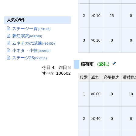
2
×0.10
25
0
人気の5件
ステージ一覧
(873196)
夢幻演武
(689580)
3
×0.10
0
0
ムネチカの試練
(486450)
小ネタ・小技
(305889)
ステージ26
(222211)
稲荷雨
（返礼）
今日 4 昨日 8
すべて 106602
段階
威力
必要気力
蓄積気
1
×0.00
0
10
2
×0.40
0
6