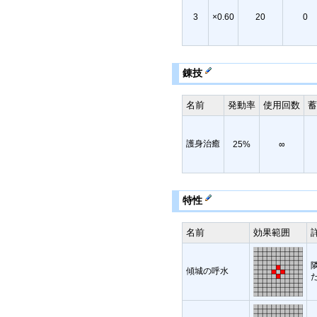
3
×0.60
20
0
錬技
名前
発動率
使用回数
護身治癒
25%
∞
特性
名前
効果範囲
傾城の呼水