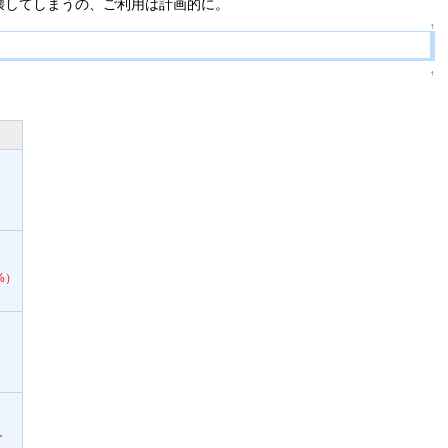
壊してしまうの、ご利用は計画的に。
↑
↑
）
）
%）
）
了