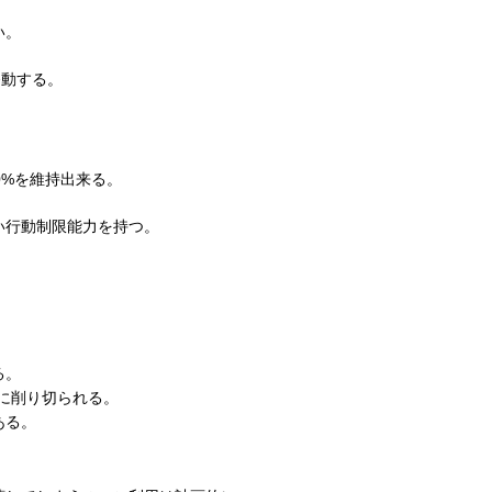
い。
発動する。
0%を維持出来る。
い行動制限能力を持つ。
。
る。
に削り切られる。
ある。