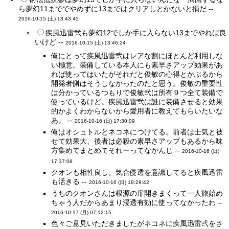
ら夢幻11まででやめずに13まではクリアしとかないと損だ --
2016-10-15 (土) 13:43:45
疾風迅雷弐も夢幻12でしか手に入らない13までやれば良
いけど --
2016-10-15 (土) 13:46:24
俺にとって疾風迅雷弐はレアな割にほとんど利用しな
い極意。装備している本人にも素早さアップ効果があ
れば使ってはいたがそれだと俊敏の心得とかぶるから
開発者側はそうしなかったのだと思う。俊敏の重要性
は分かっているつもりで俊敏弐は所有９つ全て装備で
使っているけど。疾風迅雷弐は誰に装備させると効果
的かよくわからないから愛用者に教えてもらいたいな
あ。 --
2016-10-16 (日) 17:30:09
俺はオシュトルとネコネにつけてる。前者は士気と被
せて効果大、後者は必殺の素早さアップもあるから味
方集めてまとめてそれーってなかんじ --
2016-10-16 (日)
17:37:08
クオンも相性良し。気合侵透を意識してると疾風迅雷
も活きる --
2016-10-16 (日) 18:29:42
うちのクオンさんは根源の扉開きまくって一人旅始め
ちゃう人だからあまり浸透有効に使ってなかったわ --
2016-10-17 (月) 07:12:15
色々ご意見いただきましたがネコネに疾風迅雷弐をさ