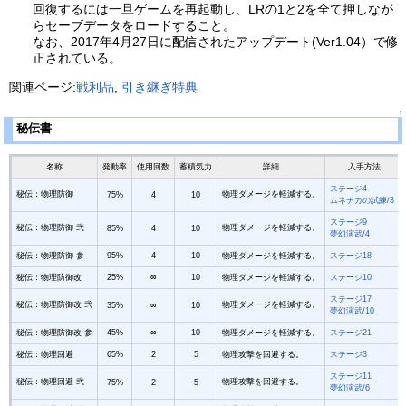
回復するには一旦ゲームを再起動し、LRの1と2を全て押しなが
らセーブデータをロードすること。
なお、2017年4月27日に配信されたアップデート(Ver1.04）で修
正されている。
関連ページ:
戦利品
,
引き継ぎ特典
↑
秘伝書
名称
発動率
使用回数
蓄積気力
詳細
入手方法
ステージ4
秘伝：物理防御
物理ダメージを軽減する。
75%
4
10
ムネチカの試練/3
ステージ9
秘伝：物理防御 弐
物理ダメージを軽減する。
85%
4
10
夢幻演武/4
秘伝：物理防御 参
95%
4
10
物理ダメージを軽減する。
ステージ18
秘伝：物理防御改
25%
∞
10
物理ダメージを軽減する。
ステージ10
ステージ17
秘伝：物理防御改 弐
物理ダメージを軽減する。
35%
∞
10
夢幻演武/10
秘伝：物理防御改 参
45%
∞
10
物理ダメージを軽減する。
ステージ21
秘伝：物理回避
65%
2
5
物理攻撃を回避する。
ステージ3
ステージ11
秘伝：物理回避 弐
物理攻撃を回避する。
75%
2
5
夢幻演武/6