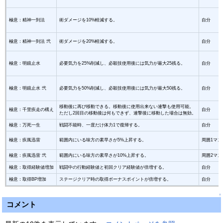
極意：精神一到法
術ダメージを10%軽減する。
自分
極意：精神一到法 弐
術ダメージを20%軽減する。
自分
極意：明鏡止水
必要気力を25%削減し、必殺技使用後には気力が最大25残る。
自分
極意：明鏡止水 弐
必要気力を50%削減し、必殺技使用後には気力が最大50残る。
自分
移動後に再び移動できる。移動後に使用出来ない連撃も使用可能。
極意：千里疾走の構え
自分
ただし2回目の移動後は何もできず、連撃後に移動した場合は無効。
極意：万死一生
戦闘不能時、一度だけ体力1で復帰する。
自分
極意：疾風迅雷
範囲内にいる味方の素早さが5%上昇する。
周囲1マス
極意：疾風迅雷 弐
範囲内にいる味方の素早さが10%上昇する。
周囲2マス
極意：取得経験値増加
戦闘中の行動経験値と初回クリア経験値が倍増する。
自分
極意：取得BP増加
ステージクリア時の取得ボーナスポイントが倍増する。
自分
↑
コメント