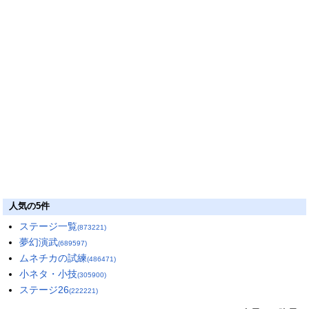
人気の5件
ステージ一覧
(873221)
夢幻演武
(689597)
ムネチカの試練
(486471)
小ネタ・小技
(305900)
ステージ26
(222221)