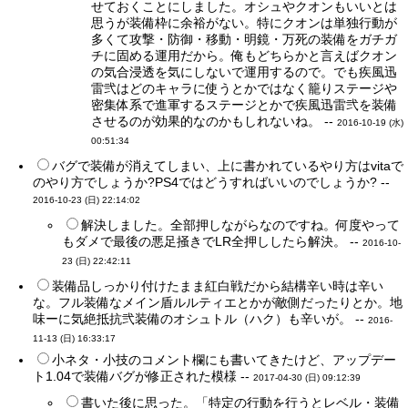
せておくことにしました。オシュやクオンもいいとは
思うが装備枠に余裕がない。特にクオンは単独行動が
多くて攻撃・防御・移動・明鏡・万死の装備をガチガ
チに固める運用だから。俺もどちらかと言えばクオン
の気合浸透を気にしないで運用するので。でも疾風迅
雷弐はどのキャラに使うとかではなく籠りステージや
密集体系で進軍するステージとかで疾風迅雷弐を装備
させるのが効果的なのかもしれないね。 --
2016-10-19 (水)
00:51:34
バグで装備が消えてしまい、上に書かれているやり方はvitaで
のやり方でしょうか?PS4ではどうすればいいのでしょうか? --
2016-10-23 (日) 22:14:02
解決しました。全部押しながらなのですね。何度やって
もダメで最後の悪足掻きでLR全押ししたら解決。 --
2016-10-
23 (日) 22:42:11
装備品しっかり付けたまま紅白戦だから結構辛い時は辛い
な。フル装備なメイン盾ルルティエとかが敵側だったりとか。地
味ーに気絶抵抗弐装備のオシュトル（ハク）も辛いが。 --
2016-
11-13 (日) 16:33:17
小ネタ・小技のコメント欄にも書いてきたけど、アップデー
ト1.04で装備バグが修正された模様 --
2017-04-30 (日) 09:12:39
書いた後に思った。「特定の行動を行うとレベル・装備