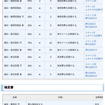
秘伝：物理回避 参
85%
2
5
物理攻撃を回避する。
ステージ19
ステージ8
秘伝：物理回避改
物理攻撃を回避する。
10%
∞
5
ムネチカの試練/21
ステージ16
秘伝：物理回避改 弐
物理攻撃を回避する。
20%
∞
5
夢幻演武/11
夢幻演武/2
秘伝：物理回避改 参
物理攻撃を回避する。
30%
∞
5
夢幻演武/15
ステージ6
秘伝：術法抵抗
術ダメージを軽減する。
50%
∞
10
ムネチカの試練/8
ステージ15
秘伝：術法抵抗 弐
術ダメージを軽減する。
70%
∞
10
夢幻演武/9
秘伝：術法抵抗 参
90%
∞
10
術ダメージを軽減する。
夢幻演武/13
ステージ12
秘伝：術法回避
術攻撃を回避する。
20%
∞
5
ムネチカの試練/25
ステージ20
秘伝：術法回避 弐
術攻撃を回避する。
40%
∞
5
夢幻演武/13
夢幻演武/9
秘伝：術法回避 参
術攻撃を回避する。
60%
∞
5
夢幻演武/15
↑
極意書
名称
詳細
効果範囲
極意：毒抵抗 弐
毒を無効化する。
自分