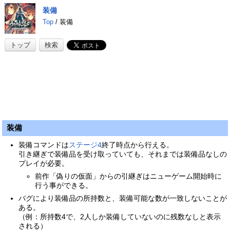
装備
Top
/ 装備
トップ
検索
装備
装備コマンドは
ステージ4
終了時点から行える。
引き継ぎで装備品を受け取っていても、それまでは装備品なしの
プレイが必要。
前作「偽りの仮面」からの引継ぎはニューゲーム開始時に
行う事ができる。
バグにより装備品の所持数と、装備可能な数が一致しないことが
ある。
（例：所持数4で、2人しか装備していないのに残数なしと表示
される）