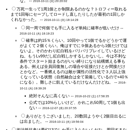
な。 --
2016-10-11 (火) 20:20:02
万死一生って1周1個とか制限あるのかな？トロフィー取れる
まで1回毎にセーブしてロードし直したりしたが最初の1回しか
くれなかった。 --
2016-10-11 (火) 18:14:28
同一周で何個でも手に入るぞ単純に確率が低いだけ --
2016-10-11 (火) 18:19:23
確率は約15％くらい。10回やって1個でるかどうかで運
がよくて２個くらい。俺はすでに９個あるから1個だけでは
ないよ。そのかわり紅白戦をバリバリプレイしているけど
ね。もうLv99だし紅白戦しかするしかないし。今は不利な
条件でスタート始まるのがいい縛りになり結構燃える事も
ある。例えば全員回復無しの場合や近接だけとか間接だけ
とかなど。一番燃えるのは敵が属性の活性化で３人以上強
くなっている状態（自然融合は全て装備しているので+40％
になる）。難しさに飢えているだけなんだけどね。 --
2016-
10-11 (火) 19:39:26
絶対そんなに高くない --
2016-10-22 (土) 17:58:35
公式では10%らしいけど、かれこれ50周して1個も出
ない --
2016-12-07 (水) 20:37:55
ありがとうございました、20数回ようやく2個目出るに
は出ました。 --
2016-10-11 (火) 19:56:04
術法抵抗参は夢幻13でしか手に入らないんだな 周回するな