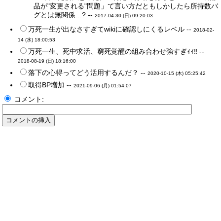
品が"変更される"問題」て言い方だともしかしたら所持数バ
グとは無関係…? --
2017-04-30 (日) 09:20:03
万死一生が出なさすぎてwikiに確認しにくるレベル --
2018-02-
14 (水) 18:00:53
万死一生、死中求活、窮死覚醒の組み合わせ強すぎｨｨ‼ --
2018-08-19 (日) 18:16:00
落下の心得ってどう活用するんだ？ --
2020-10-15 (木) 05:25:42
取得BP増加 --
2021-09-06 (月) 01:54:07
コメント: