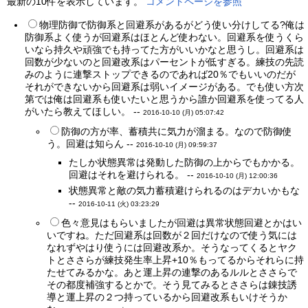
最新の10件を表示しています。
コメントページを参照
物理防御で防御系と回避系があるがどう使い分けしてる?俺は
防御系よく使うが回避系はほとんど使わない。回避系を使うくら
いなら持久や頑強でも持ってた方がいいかなと思うし。回避系は
回数が少ないのと回避改系はパーセントが低すぎる。練技の先読
みのように連撃ストップできるのであれば20％でもいいのだが
それができないから回避系は弱いイメージがある。でも使い方次
第では俺は回避系も使いたいと思うから誰か回避系を使ってる人
がいたら教えてほしい。 --
2016-10-10 (月) 05:07:42
防御の方が率、蓄積共に気力が溜まる。なので防御使
う。回避は知らん --
2016-10-10 (月) 09:59:37
たしか状態異常は発動した防御の上からでもかかる。
回避はそれを避けられる。 --
2016-10-10 (月) 12:00:36
状態異常と敵の気力蓄積避けられるのはデカいかもな
--
2016-10-11 (火) 03:23:29
色々意見はもらいましたが回避は異常状態回避とかはい
いですね。ただ回避系は回数が２回だけなので使う気には
なれずやはり使うには回避改系か。そうなってくるとヤク
トとささらが練技発生率上昇+10％もってるからそれらに持
たせてみるかな。あと運上昇の連撃のあるルルとささらで
その都度補強するとかで。そう見てみるとささらは錬技誘
導と運上昇の２つ持っているから回避改系もいけそうか