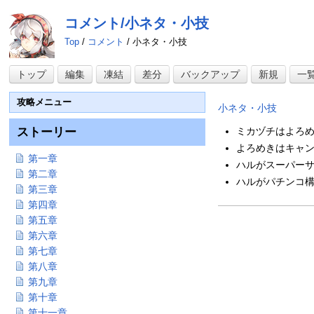
コメント/小ネタ・小技
Top
/
コメント
/ 小ネタ・小技
トップ
編集
凍結
差分
バックアップ
新規
一
攻略メニュー
小ネタ・小技
ストーリー
ミカヅチはよろめ
よろめきはキャン
第一章
ハルがスーパーサ
第二章
ハルがパチンコ構
第三章
第四章
第五章
第六章
第七章
第八章
第九章
第十章
第十一章