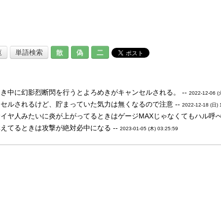
覧
単語検索
散
偽
二
き中に幻影烈断閃を行うとよろめきがキャンセルされる。 --
2022-12-06 (
セルされるけど、貯まっていた気力は無くなるので注意 --
2022-12-18 (日) 
イヤ人みたいに炎が上がってるときはゲージMAXじゃなくてもハル呼べる
えてるときは攻撃が絶対必中になる --
2023-01-05 (木) 03:25:59