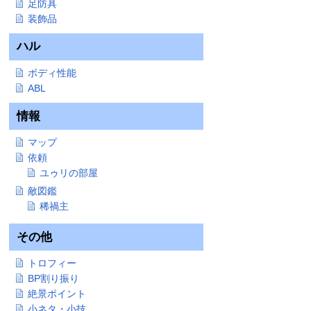
足防具
装飾品
ハル
ボディ性能
ABL
情報
マップ
依頼
ユゥリの部屋
敵図鑑
稀禍主
その他
トロフィー
BP割り振り
絶景ポイント
小ネタ・小技