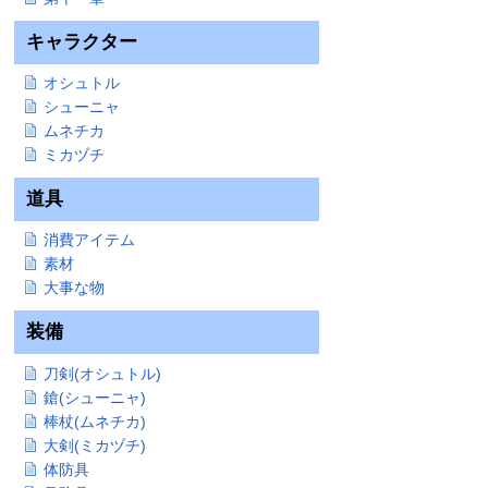
キャラクター
オシュトル
シューニャ
ムネチカ
ミカヅチ
道具
消費アイテム
素材
大事な物
装備
刀剣(オシュトル)
鎗(シューニャ)
棒杖(ムネチカ)
大剣(ミカヅチ)
体防具