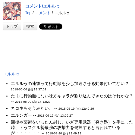
コメント/エルルゥ
Top
/
コメント
/ エルルゥ
トップ
検索
エルルゥ
エルルゥの連撃って行動順を少し加速させる効果付いてない？ --
2018-05-06 (日) 19:37:02
たまに行動順にない味方キャラが割り込んできたのはそれかな？
--
2018-05-09 (水) 14:12:29
ネコネもそうみたい。 --
2018-05-19 (土) 12:49:26
エルンガー --
2018-06-15 (金) 13:26:27
回復や薬術をいったん封じ、いざ専用武器（突き匙）を手にした
時、トゥスクル勢最強の攻撃力を発揮すると言われている
が・・・・・・ --
2018-08-20 (月) 23:49:13