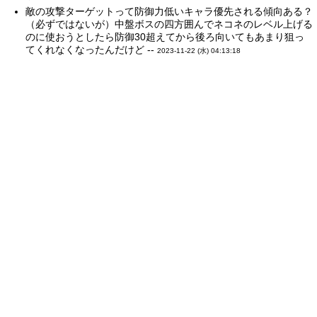
敵の攻撃ターゲットって防御力低いキャラ優先される傾向ある？
（必ずではないが）中盤ボスの四方囲んでネコネのレベル上げる
のに使おうとしたら防御30超えてから後ろ向いてもあまり狙っ
てくれなくなったんだけど --
2023-11-22 (水) 04:13:18