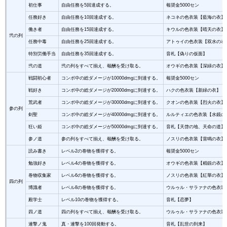
初仕事
自由任務を5回達成する。
報奨金5000セン
任務好き
自由任務を10回達成する。
ネコネの色衣装【藍海の衣】
働き者
自由任務を15回達成する。
キウルの色衣装【晴天の衣】
弐の列
任務中毒
自由任務を25回達成する。
アトゥイの色衣装【双水の衣
特別労働手当
自由任務を35回達成する。
音札【偽りの仮面】
弐の道
弐の列をすべて揃え、報酬を受け取る。
オウギの色衣装【深緑の衣】
戦闘初心者
コンボ中の総ダメージが10000dmgに到達する。
報奨金5000セン
戦好き
コンボ中の総ダメージが20000dmgに到達する。
ハクの色衣装【新緑の衣】
荒武者
コンボ中の総ダメージが30000dmgに到達する。
クオンの色衣装【烈火の衣】
参の列
剣聖
コンボ中の総ダメージが40000dmgに到達する。
ルルティエの色衣装【水鏡の
狂い姫
コンボ中の総ダメージが50000dmgに到達する。
音札【天啓の地、天命の道】
参ノ道
参の列をすべて揃え、報酬を受け取る。
ノスリの色衣装【雷鳴の衣】
読み書き
レベル2の巻物を獲得する。
報奨金5000セン
勉強好き
レベル4の巻物を獲得する。
オウギの色衣装【精鋭の衣】
巻物収集家
レベル6の巻物を獲得する。
ノスリの色衣装【紅華の衣】
四の列
博識者
レベル8の巻物を獲得する。
ウルゥル・サラァナの色衣装
殿学士
レベル10の巻物を獲得する。
音札【恋夢】
四ノ道
四の列をすべて揃え、報酬を受け取る。
ウルゥル・サラァナの色衣装
連撃ノ鬼
真・連撃を100回発動する。
音札【乱世の到来】