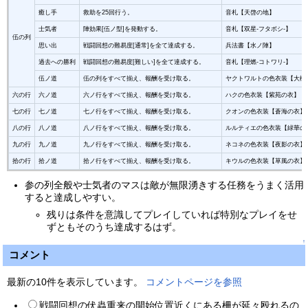
癒し手
救助を25回行う。
音札【天啓の地】
士気者
陣効果[伍ノ型]を発動する。
音札【双星-フタボシ-】
伍の列
思い出
戦闘回想の難易度[通常]を全て達成する。
兵法書【水ノ陣】
過去への勝利
戦闘回想の難易度[難しい]を全て達成する。
音札【理燃-コトワリ-】
伍ノ道
伍の列をすべて揃え、報酬を受け取る。
ヤクトワルトの色衣装【大樹
六の行
六ノ道
六ノ行をすべて揃え、報酬を受け取る。
ハクの色衣装【紫苑の衣】
七の行
七ノ道
七ノ行をすべて揃え、報酬を受け取る。
クオンの色衣装【蒼海の衣】
八の行
八ノ道
八ノ行をすべて揃え、報酬を受け取る。
ルルティエの色衣装【緑華の
九の行
九ノ道
九ノ行をすべて揃え、報酬を受け取る。
ネコネの色衣装【夜影の衣】
拾の行
拾ノ道
拾ノ行をすべて揃え、報酬を受け取る。
キウルの色衣装【草風の衣】
参の列全般や士気者のマスは敵が無限湧きする任務をうまく活用
すると達成しやすい。
残りは条件を意識してプレイしていれば特別なプレイをせ
ずともそのうち達成するはず。
↑
コメント
最新の10件を表示しています。
コメントページを参照
戦闘回想の伏蟲重来の開始位置近くにある柵が延々殴れるの