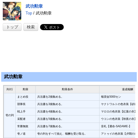
武功勲章
Top
/ 武功勲章
トップ
検索
武功勲章
列/行
勲章
勲章条件
達成報酬
まとめ役
兵法書を2個集める。
報奨金5000セン
部隊長
兵法書を3個集める。
ヤクトワルトの色衣装【砂嵐
戦上手
兵法書を4個集める。
マロロの色衣装【紅葉の衣】
壱の列
采配者
兵法書を5個集める。
ウコンの色衣装【秋夜の衣】
常勝無敗
兵法書を7個集める。
音札【運命-SADAME-】
壱ノ道
壱の列をすべて揃え、報酬を受け取る。
アトゥイの色衣装【夕闇の衣