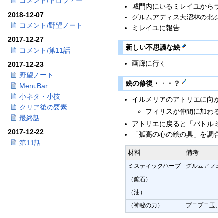
コメント/トロフィー
城門内にいるミレイユから
2018-12-07
グルムアディス大沼林の北
コメント/野望ノート
ミレイユに報告
2017-12-27
新しい不思議な絵
コメント/第11話
画廊に行く
2017-12-23
野望ノート
絵の修復・・・？
MenuBar
小ネタ・小技
イルメリアのアトリエに向
クリア後の要素
フィリスが仲間に加わ
最終話
アトリエに戻ると「バトル
2017-12-22
「孤高の心の絵の具」を調
第11話
材料
備考
ミスティックハーブ
グルムアフ
（鉱石）
（油）
（神秘の力）
プニプニ玉