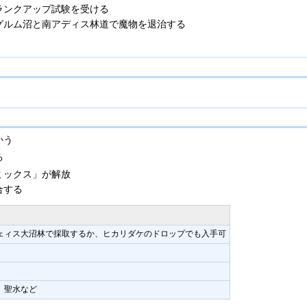
ランクアップ試験を受ける
グルム沼と南アディス林道で魔物を退治する
かう
る
ミックス」が解放
合する
ェィス大沼林で採取するか、ヒカリダケのドロップでも入手可
、聖水など