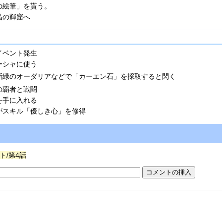
の絵筆」を貰う。
晶の輝窟へ
イベント発生
ーシャに使う
新緑のオーダリアなどで「カーエン石」を採取すると閃く
の覇者と戦闘
を手に入れる
がスキル「優しき心」を修得
ト/第4話