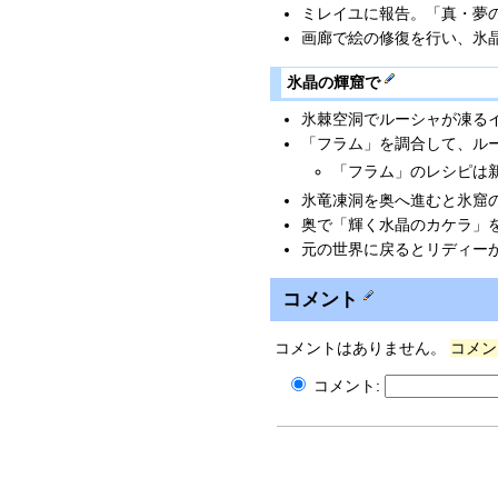
ミレイユに報告。「真・夢
画廊で絵の修復を行い、氷
氷晶の輝窟で
氷棘空洞でルーシャが凍る
「フラム」を調合して、ル
「フラム」のレシピは
氷竜凍洞を奥へ進むと氷窟
奥で「輝く水晶のカケラ」
元の世界に戻るとリディー
コメント
コメントはありません。
コメン
コメント: