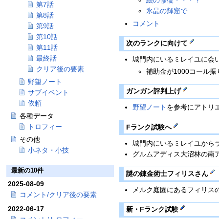
絵の修復・・・？
第7話
氷晶の輝窟で
第8話
コメント
第9話
第10話
次のランクに向けて
第11話
最終話
城門内にいるミレイユに会
クリア後の要素
補助金が1000コール
野望ノート
ガンガン評判上げ
サブイベント
依頼
野望ノート
を参考にアトリ
各種データ
トロフィー
Fランク試験へ
その他
城門内にいるミレイユから
小ネタ・小技
グルムアディス大沼林の南
最新の10件
謎の錬金術士フィリスさん
2025-08-09
メルク庭園にあるフィリス
コメント/クリア後の要素
2022-06-17
新・Fランク試験