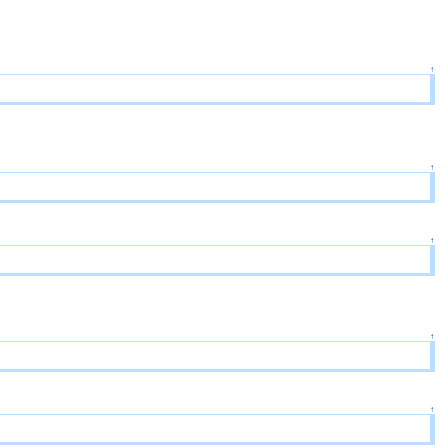
↑
↑
↑
↑
↑