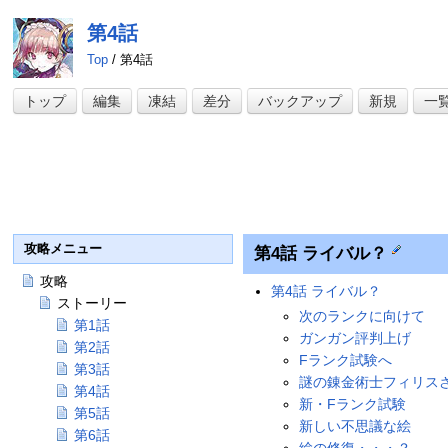
第4話
Top
/ 第4話
トップ
編集
凍結
差分
バックアップ
新規
一
攻略メニュー
第4話 ライバル？
攻略
第4話 ライバル？
ストーリー
次のランクに向けて
第1話
ガンガン評判上げ
第2話
Fランク試験へ
第3話
謎の錬金術士フィリス
第4話
新・Fランク試験
第5話
新しい不思議な絵
第6話