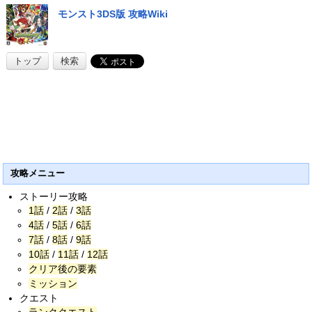
モンスト3DS版 攻略Wiki
トップ
検索
攻略メニュー
ストーリー攻略
1話
/
2話
/
3話
4話
/
5話
/
6話
7話
/
8話
/
9話
10話
/
11話
/
12話
クリア後の要素
ミッション
クエスト
ランククエスト