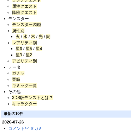
属性クエスト
降臨クエスト
モンスター
モンスター図鑑
属性別
火
/
水
/
木
/
光
/
闇
レアリティ別
星6
/
星5
/
星4
星3
/
星2
アビリティ別
データ
ガチャ
実績
ギミック一覧
その他
3DS版モンストとは？
キャラクター
最新の10件
2026-07-26
コメント/イヌガミ