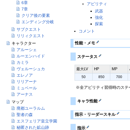
6章
アビリティ
7章
武器
クリア後の要素
強化
エンディング分岐
探索
サブクエスト
コメント
リリィクエスト
性能・メモ
キャラクター
アルーシェ
ルーエンハイド
ステータス
カミラ
ヴェルーシュカ
最大LV
HP
MP
エレノア
50
850
700
リリアーナ
※全アビリティ習得時のステ
ミュベール
アーナス
キャラ性能
マップ
廃都ユーラルム
指示・リーダースキル
聖者の森
エスフェリア皇立学園
秘匿された鉱山跡
指示