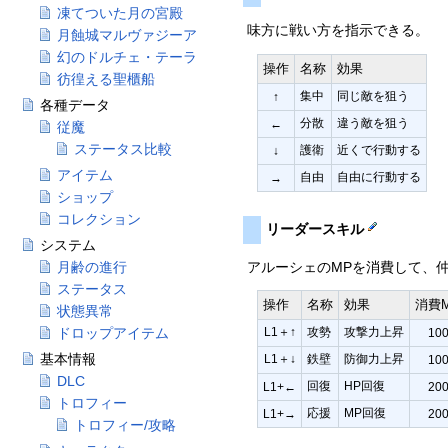
凍てついた月の宮殿
味方に戦い方を指示できる。
月蝕城マルヴァジーア
幻のドルチェ・テーラ
操作
名称
効果
彷徨える聖櫃船
集中
同じ敵を狙う
↑
各種データ
分散
違う敵を狙う
←
従魔
ステータス比較
護衛
近くで行動する
↓
アイテム
自由
自由に行動する
→
ショップ
コレクション
リーダースキル
システム
アルーシェのMPを消費して、
月齢の進行
ステータス
操作
名称
効果
消費
状態異常
ドロップアイテム
L1＋↑
攻勢
攻撃力上昇
10
基本情報
L1＋↓
鉄壁
防御力上昇
10
DLC
回復
HP回復
L1+←
20
トロフィー
応援
MP回復
L1+→
20
トロフィー/攻略