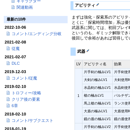
キャラクター
アビリティ
関連動画
まずは強化・探索系のアビリテ
最新の10件
とくに「探索時間増加」系は優
2022-10-06
武器系に関しては、初回プレイ
というのも、ギミック解除でき
コメント/エンディング分岐
後回しで余裕があれば習得して
2021-02-08
従魔
武器
2021-02-07
DLC
LV
アビリティ名
効果
2019-12-03
片手剣の極みLV1
片手剣使用
コメント/従魔
大剣の極みLV1
大剣使用時
2019-02-10
水晶剣の極みLV1
水晶剣使用
トロフィー/攻略
槍の極みLV1
パルチザン
1
クリア後の要素
馬上槍の極みLV1
ランス使用
6章
大盾の極みLV1
大盾使用時
2018-02-10
鏡の盾の極みLV1
鏡の盾使用
コメント/サブクエスト
片手剣の極みLV2
片手剣使用
2018-01-19