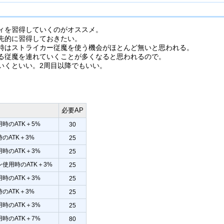
ィを習得していくのがオススメ。
先的に習得しておきたい。
時はストライカー従魔を使う機会がほとんど無いと思われる。
る従魔を連れていくことが多くなると思われるので。
いくといい。2周目以降でもいい。
必要AP
時のATK＋5%
30
のATK＋3%
25
時のATK＋3%
25
使用時のATK＋3%
25
時のATK＋3%
25
のATK＋3%
25
時のATK＋3%
25
時のATK＋7%
80