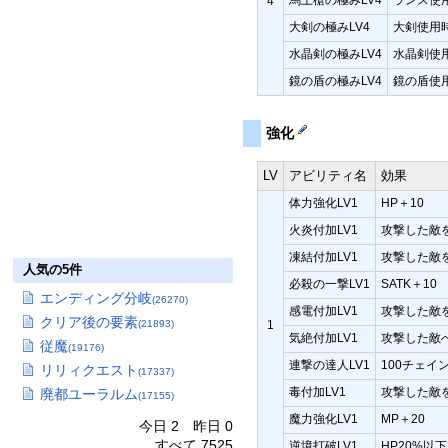
4
大剣の極みLV4
大剣使用時
水晶剣の極みLV4
水晶剣使用
鏡の盾の極みLV4
鏡の盾使用
強化
LV
アビリティ名
効果
体力強化LV1
HP＋10
火炎付加LV1
攻撃した敵
凍結付加LV1
攻撃した敵
人気の5件
必殺の一撃LV1
SATK＋10
エンディング分岐
(26270)
感電付加LV1
攻撃した敵
クリア後の要素
1
(21893)
気絶付加LV1
攻撃した敵
従魔
(19176)
連撃の達人LV1
100チェイ
リリィクエスト
(17337)
毒付加LV1
攻撃した敵
廃都ユーラルム
(17155)
魔力強化LV1
MP＋20
今日 2 昨日 0
すべて 7525
逆境打破LV1
HP20%以下