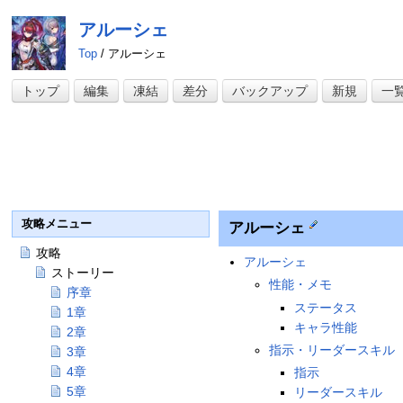
アルーシェ
Top
/ アルーシェ
トップ
編集
凍結
差分
バックアップ
新規
一
攻略メニュー
アルーシェ
攻略
アルーシェ
ストーリー
性能・メモ
序章
ステータス
1章
キャラ性能
2章
指示・リーダースキル
3章
4章
指示
5章
リーダースキル