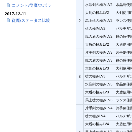
水晶剣の極みLV2
水晶剣使用
コメント/従魔/スポラ
大剣の極みLV2
大剣使用時
2017-12-11
従魔/ステータス比較
馬上槍の極みLV2
ランス使用
2
槍の極みLV2
パルチザン
鏡の盾の極みLV2
鏡の盾使用
大盾の極みLV2
大盾使用時
片手剣の極みLV3
片手剣使用
鏡の盾の極みLV3
鏡の盾使用
大剣の極みLV3
大剣使用時
槍の極みLV3
パルチザン
3
水晶剣の極みLV3
水晶剣使用
大盾の極みLV3
大盾使用時
馬上槍の極みLV3
ランス使用
片手剣の極みLV4
片手剣使用
槍の極みLV4
パルチザン
大盾の極みLV4
大盾使用時
馬上槍の極みLV4
ランス使用