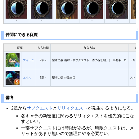
-
-
-
-
-
↑
仲間にできる従魔
従魔
加入時期
加入方法
タ
フィーユ
2章～
聖者の森 山村（サブクエスト「森の探し物」） ※要ネーロ
トリッ
エイル
2章～
聖者の森 林道出口
ストラ
↑
備考
2章から
サブクエスト
と
リリィクエスト
が発生するようになる。
各キャラの新密度に関わるリリィクエストを優先的にこな
すといい。
一部サブクエストには時限があるが、時限クエストは、メ
リットがあまり無いので無理にやる必要ない。