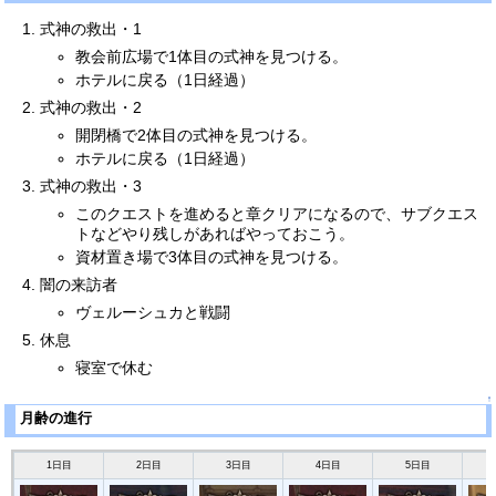
式神の救出・1
教会前広場で1体目の式神を見つける。
ホテルに戻る（1日経過）
式神の救出・2
開閉橋で2体目の式神を見つける。
ホテルに戻る（1日経過）
式神の救出・3
このクエストを進めると章クリアになるので、サブクエス
トなどやり残しがあればやっておこう。
資材置き場で3体目の式神を見つける。
闇の来訪者
ヴェルーシュカと戦闘
休息
寝室で休む
↑
月齢の進行
1日目
2日目
3日目
4日目
5日目