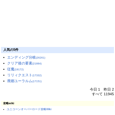
人気の5件
エンディング分岐
(26261)
クリア後の要素
(21884)
従魔
(19172)
リリィクエスト
(17332)
廃都ユーラルム
(17151)
今日 1 昨日 2
すべて 11945
攻略wiki
ユニコーンオーバーロード攻略Wiki