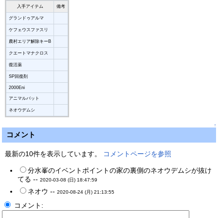
入手アイテム
備考
グランドゥアルマ
ケフェウスファスリ
農村エリア解除キーB
クエートマナクロス
復活薬
SP回復剤
2000Eni
アニマルバット
ネオウデムシ
↑
コメント
最新の10件を表示しています。
コメントページを参照
分水峯のイベントポイントの家の裏側のネオウデムシが抜け
てる --
2020-03-08 (日) 18:47:59
ネオウ --
2020-08-24 (月) 21:13:55
コメント: