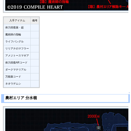
入手アイテム
備考
体力回復薬・超
魔術師の指輪
ライフバングル
リリアナのマフラー
アメジトースマギア
体力回復ARコード
ダークマテリアル
万能薬コード
ネオウデムシ
↑
農村エリア 分水嶺