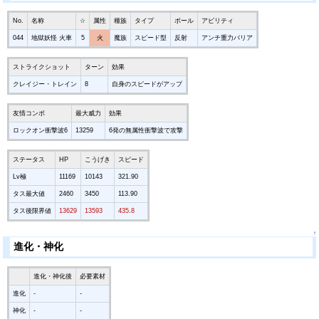
No.
名称
☆
属性
種族
タイプ
ボール
アビリティ
044
地獄妖怪 火車
5
火
魔族
スピード型
反射
アンチ重力バリア
ストライクショット
ターン
効果
クレイジー・トレイン
8
自身のスピードがアップ
友情コンボ
最大威力
効果
ロックオン衝撃波6
13259
6発の無属性衝撃波で攻撃
ステータス
HP
こうげき
スピード
Lv極
11169
10143
321.90
タス最大値
2460
3450
113.90
タス後限界値
13629
13593
435.8
↑
進化・神化
進化・神化後
必要素材
進化
-
-
神化
-
-