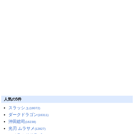
人気の5件
スラッシュ
(18072)
ダークドラゴン
(16311)
沖田総司
(16238)
光刃 ムラサメ
(12827)