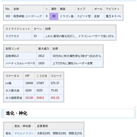
No.
名称
☆
属性
種族
タイプ
ボール
アビリティ
182
暗黒神龍 ニーズヘッグ
6
闇
ドラゴン族
スピード型
反射
魔王キラーL
ストライクショット
ターン
効果
ラグナロク
15
ふれた最初の敵を乱打し、ドラゴンレーザーで追い討ち
友情コンボ
最大威力
効果
拡散弾EL3
2812
16方向に特大属性弾を3発ずつ乱れ打ち
バーティカルレーザーS
1933
上下2方向に属性小レーザー攻撃
ステータス
HP
こうげき
スピード
Lv極
19936
17087
375.37
タス最大値
4200
3325
75.65
タス後限界値
24136
20412
451.02
↑
進化・神化
進化・神化後
必要素材
進化
デビルドラゴン
大獣石(45) 闇獣石(30) 闇獣玉(15)