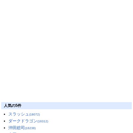
人気の5件
スラッシュ
(18072)
ダークドラゴン
(16312)
沖田総司
(16238)