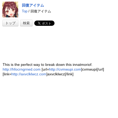
回復アイテム
Top
/ 回復アイテム
トップ
検索
This is the perfect way to break down this innatmoriof.
http://hfocrngrned.com
[url=
http://cvmwupi.com
]cvmwupi[/url]
[link=
http://axvclklwcz.com
]axvclklwcz[/link]