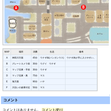
MAP
場所
消費
生息
備考
A
神田川方面
45分
ウナギ味(パンガシウス)
ウナギ肉が手に入りやすい。
B
グレートカメラ前
30分
ウグイ ウナギ
C
マップ北東・手前
30分
ウナギ
D
マップ北東・奥
75分
マス
E
海方面
90分
ハヤ
F
川沿いの倉庫付近
50分
マス
↑
コメント
コメントはありません。
コメント/釣り