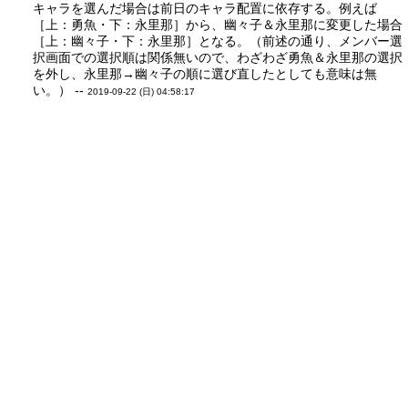
キャラを選んだ場合は前日のキャラ配置に依存する。例えば
［上：勇魚・下：永里那］から、幽々子＆永里那に変更した場合
［上：幽々子・下：永里那］となる。（前述の通り、メンバー選
択画面での選択順は関係無いので、わざわざ勇魚＆永里那の選択
を外し、永里那→幽々子の順に選び直したとしても意味は無
い。） --
2019-09-22 (日) 04:58:17