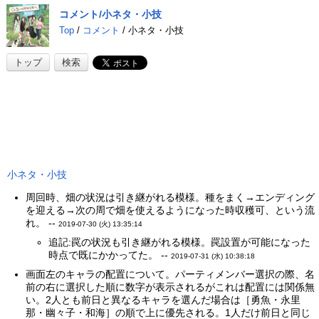
コメント/小ネタ・小技
Top
/
コメント
/ 小ネタ・小技
トップ
検索
小ネタ・小技
周回時、畑の状況は引き継がれる模様。種をまく→エンディング
を迎える→次の周で畑を使えるようになった時収穫可、という流
れ。 --
2019-07-30 (火) 13:35:14
追記:罠の状況も引き継がれる模様。罠設置が可能になった
時点で既にかかってた。 --
2019-07-31 (水) 10:38:18
画面左のキャラの配置について。パーティメンバー選択の際、名
前の右に選択した順に数字が表示されるがこれは配置には関係無
い。2人とも前日と異なるキャラを選んだ場合は［勇魚・永里
那・幽々子・和海］の順で上に優先される。1人だけ前日と同じ