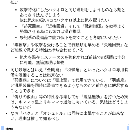
低い
攻撃特化にしたハクオロと同じ運用をしようものなら割と
あっさり沈んでしまう
故に気力の扱いにはハクオロ以上に気を配りたい
『起死回生』『近接回避』そして『戦術指揮』を効率よく
発動させる為にも気力は温存推奨
祭祀系の装備品で能力低下を防ぐことも考慮にいれたい
『毒攻撃』や攻撃を受けることで行動順を早める『失地回勢』な
ど前線で戦える特性は持ち合わせている
気力を温存しステータスを強化すれば前線での活躍は十分
に可能。無論無理は禁物
同じ鉄扇とはいえ『金剛扇』『羽蝶扇』といったハクオロ専用装
備を装備することは出来ない
『羽蝶扇』については『毒攻撃』で代用できている。『羽蝶扇』
と汎用装備を同時に装備できるようなものだと前向きに解釈する
こともできる
『偽りの仮面』等の特性を考慮してか『混乱無効』を持つため実
は、キママゥ皇よりキママゥ退治に向いている。気絶はどうしよ
うもないが
なお『ハク』と『オシュトル』は同時に出撃することが出来な
い。理由は推して知るべし
↑
連撃