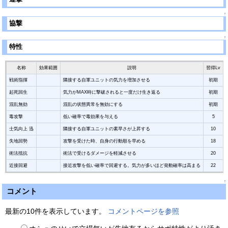
↑
協撃
↑
特性
名称
効果範囲
説明
習得Lv
戦術指揮
隣接する自軍ユニットの気力を増加させる
初期
起死回生
気力がMAX時に撃破されると一度だけ生き返る
初期
混乱無効
混乱の状態異常を無効にする
初期
毒攻撃
低い確率で毒効果を与える
5
士気向上 迅
隣接する自軍ユニットの素早さが上昇する
10
失地回勢
攻撃を受けた時、自身の行動順を早める
18
術法抵抗
術法で受けるダメージを軽減させる
20
近接回避
接近攻撃を低い確率で回避する。気力が多いほど発動確率は高まる
22
↑
コメント
最新の10件を表示しています。
コメントページを参照