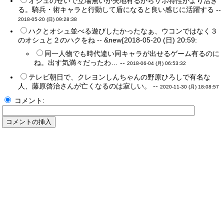
オシュのせいで立場無いが失地有るからサポ特性がより活き
る。騎兵・術キャラと行動して盾になると良い感じに活躍する --
2018-05-20 (日) 09:28:38
ハクとオシュ並べる遊びしたかったなぁ、ウコンではなく３
のオシュと２のハクをね -- &new{2018-05-20 (日) 20:59:
同一人物でも時代違い同キャラが出せるゲーム有るのに
ね。出す気満々だったわ… --
2018-06-04 (月) 06:53:32
テレビ朝日で、クレヨンしんちゃんの野原ひろしで有名な
人、藤原啓治さんが亡くなるのは寂しい。 --
2020-11-30 (月) 18:08:57
コメント: