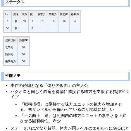
ステータス
Lv
属性
体力
技
攻撃力
防御力
術防御
移動力
1
無
49
1
16
16
16
4
50
無
3
成長項目
消費BP
攻撃力
60
防御力
60
術防御力
50
↑
性能メモ
本作の続編となる『偽りの仮面』の主人公
ハクオロと同じく鉄扇を得物に隣接する味方を支援する指揮官タ
イプ
『戦術指揮』は隣接する味方ユニットの気力を増加させ
る。初期レベルから備わっているのが地味に嬉しい
『士気向上 迅』は範囲内の味方ユニットの素早さを上昇
させる固有特性。希少
ステータスはかなり貧弱。体力が同レベルのエルルゥに劣るほど