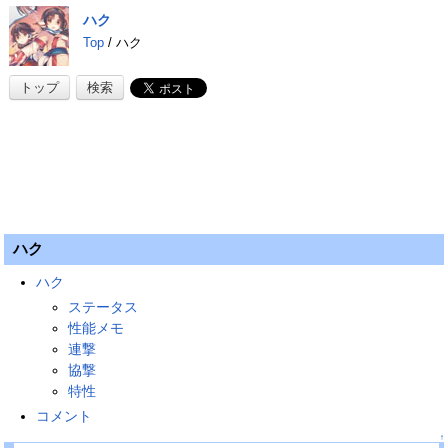
ハク
Top
/ ハク
トップ
検索
ハク
ハク
ステータス
性能メモ
連撃
協撃
特性
コメント
↑