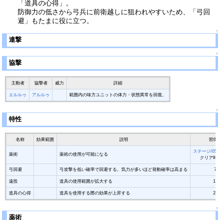
「道具の心得」。
防御力の低さから弓兵に前衛越しに狙われやすいため、「弓回
避」もたまに役に立つ。
↑
連撃
↑
協撃
主動者
協撃者
威力
詳細
エルルゥ
アルルゥ
範囲内の味方ユニットの体力・状態異常を回復。
↑
特性
名称
効果範囲
説明
習得L
ステージ/05
薬術
薬術の使用が可能になる
クリア時
弓回避
弓攻撃を低い確率で回避する。気力が多いほど発動確率は高まる
7
遠投
道具の使用範囲が拡大する
12
道具の心得
道具を使用する際の効果が上昇する
25
↑
薬術