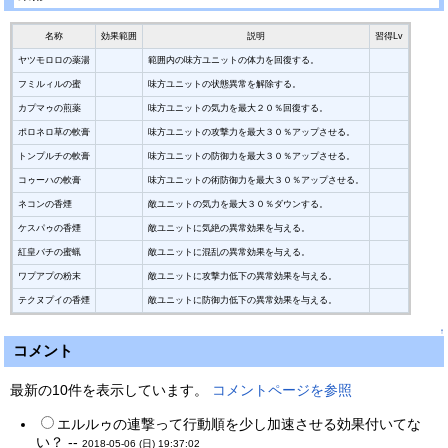
名称
効果範囲
説明
習得Lv
ヤツモロロの薬湯
範囲内の味方ユニットの体力を回復する。
フミルィルの蜜
味方ユニットの状態異常を解除する。
カプマゥの煎薬
味方ユニットの気力を最大２０％回復する。
ポロネロ草の軟膏
味方ユニットの攻撃力を最大３０％アップさせる。
トンプルチの軟膏
味方ユニットの防御力を最大３０％アップさせる。
コゥーハの軟膏
味方ユニットの術防御力を最大３０％アップさせる。
ネコンの香煙
敵ユニットの気力を最大３０％ダウンする。
ケスパゥの香煙
敵ユニットに気絶の異常効果を与える。
紅皇バチの蜜蝋
敵ユニットに混乱の異常効果を与える。
ワプアプの粉末
敵ユニットに攻撃力低下の異常効果を与える。
テクヌプイの香煙
敵ユニットに防御力低下の異常効果を与える。
↑
コメント
最新の10件を表示しています。
コメントページを参照
エルルゥの連撃って行動順を少し加速させる効果付いてな
い？ --
2018-05-06 (日) 19:37:02