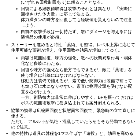
(いずれも回数制限あり)に頼ることとなる。
回復による経験値取得は攻撃のそれとは異なり、「実際に
回復させた体力量」に応じて決まる。
体力満タンの味方を回復しても経験値を貰えないので注意
しよう。
自前の攻撃手段は一切持たず、敵にダメージを与えるには
装備品の使用が必須。
ストーリーを進めると特性「薬術」を習得。レベル上昇に応じて
使用可能な薬術が増え、使用回数や効果が増加してゆく。
内容は範囲回復、味方の強化、敵への状態異常付与・弱体
化など多岐にわたる。
回復や味方の強化なら後方でもできるが、敵に「薬術」を
使う場合は前線に出なければならない。
移動力は装備で補えるが、素で低い防御力は装備で補って
も焼け石に水になりやすい。素直に物理攻撃を受けない配
置を心がけよう。
一方、術防御力は非常に伸ばしやすく、BPを振っておけば
ボスの範囲術攻撃に巻き込まれても案外耐えられる。
協撃の効果は広範囲回復と状態異常回復で、緊急時の立て直しに
使える。
ただし、アルルゥが気絶・混乱していたらそもそも発動できない
ので注意。
他の特性は道具の射程を1マス伸ばす「遠投」と、効果を高める