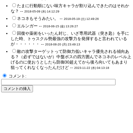
たまに行動順にない味方キャラが割り込んできたのはそれか
な？ --
2018-05-09 (水) 14:12:29
ネコネもそうみたい。 --
2018-05-19 (土) 12:49:26
エルンガー --
2018-06-15 (金) 13:26:27
回復や薬術をいったん封じ、いざ専用武器（突き匙）を手に
した時、トゥスクル勢最強の攻撃力を発揮すると言われている
が・・・・・・ --
2018-08-20 (月) 23:49:13
敵の攻撃ターゲットって防御力低いキャラ優先される傾向あ
る？（必ずではないが）中盤ボスの四方囲んでネコネのレベル上
げるのに使おうとしたら防御30超えてから後ろ向いてもあまり
狙ってくれなくなったんだけど --
2023-11-22 (水) 04:13:18
コメント: