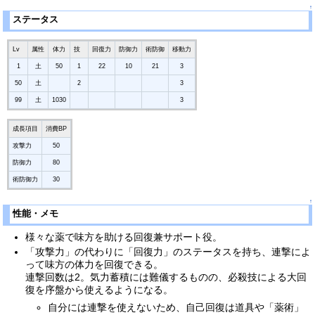
↑
ステータス
Lv
属性
体力
技
回復力
防御力
術防御
移動力
1
土
50
1
22
10
21
3
50
土
2
3
99
土
1030
3
成長項目
消費BP
攻撃力
50
防御力
80
術防御力
30
↑
性能・メモ
様々な薬で味方を助ける回復兼サポート役。
「攻撃力」の代わりに「回復力」のステータスを持ち、連撃によ
って味方の体力を回復できる。
連撃回数は2。気力蓄積には難儀するものの、必殺技による大回
復を序盤から使えるようになる。
自分には連撃を使えないため、自己回復は道具や「薬術」