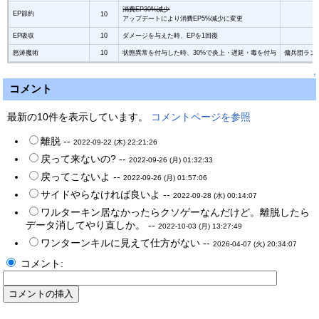
消費EP30%減少
EP節約
10
アップデートにより消費EP5%減少に変更
EP吸収
10
ダメージを与えた時、EPを1回復
怒涛魔術
10
状態異常を付与した時、30%で炎上・遅延・毒を付与
傭兵団ラン
↑
コメント
最新の10件を表示しています。
コメントページを参照
離脱 --
2022-09-22 (木) 22:21:26
戻って来ないの? --
2022-09-26 (月) 01:32:33
戻ってこないよ --
2022-09-26 (月) 01:57:06
サイドやらなければ良いよ --
2022-09-28 (水) 00:14:07
ワルターキン居なかったらクソゲーなんだけど。離脱したら
データ消してやり直しか。 --
2022-10-03 (月) 13:27:49
ワンターンキルに見えて仕方がない --
2026-04-07 (火) 20:34:07
コメント: