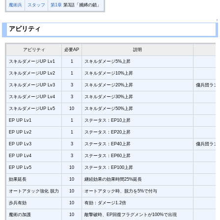
魔術兵
スタッフ
第1章
第3話「捕縛の鎖」
↑
アビリティ
アビリティ
必要AP
説明
スキルダメージUP Lv1
1
スキルダメージ5%上昇
スキルダメージUP Lv2
1
スキルダメージ10%上昇
スキルダメージUP Lv3
3
スキルダメージ20%上昇
傭兵団ラン
スキルダメージUP Lv4
3
スキルダメージ30%上昇
スキルダメージUP Lv5
10
スキルダメージ50%上昇
EP UP Lv1
1
ステータス：EP10上昇
EP UP Lv2
1
ステータス：EP20上昇
EP UP Lv3
3
ステータス：EP40上昇
傭兵団ラン
EP UP Lv4
3
ステータス：EP60上昇
EP UP Lv5
10
ステータス：EP100上昇
効果延長
10
継続効果の効果時間25%延長
オートアタック強化 脱力
10
オートアタック時、脱力を5%で付与
歩兵有効
10
有効：ダメージ1.2倍
魔術の加護
10
敵撃破時、EP回復フラグメントが100%で出現