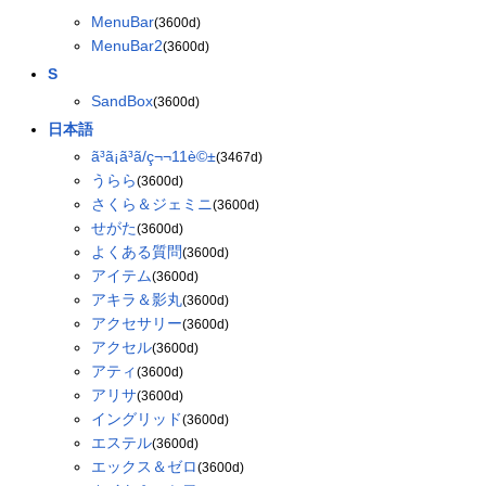
MenuBar
(3600d)
MenuBar2
(3600d)
S
SandBox
(3600d)
日本語
ã³ã¡ã³ã/ç¬¬11è©±
(3467d)
うらら
(3600d)
さくら＆ジェミニ
(3600d)
せがた
(3600d)
よくある質問
(3600d)
アイテム
(3600d)
アキラ＆影丸
(3600d)
アクセサリー
(3600d)
アクセル
(3600d)
アティ
(3600d)
アリサ
(3600d)
イングリッド
(3600d)
エステル
(3600d)
エックス＆ゼロ
(3600d)