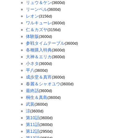
リュウ＆ケン
(3600d)
リーンベル
(3600d)
レオン
(3156d)
ワルキューレ
(3600d)
仁＆カズヤ
(3156d)
体験版
(3600d)
参戦タイムテーブル
(3600d)
各種購入特典
(3600d)
大神＆エリカ
(3600d)
小ネタ
(3600d)
平八
(3600d)
成歩堂＆真宵
(3600d)
春麗＆シャオユウ
(3600d)
最終話
(3600d)
桐生＆真島
(3600d)
武装
(3600d)
涼
(3600d)
第10話
(3600d)
第11話
(3600d)
第12話
(2950d)