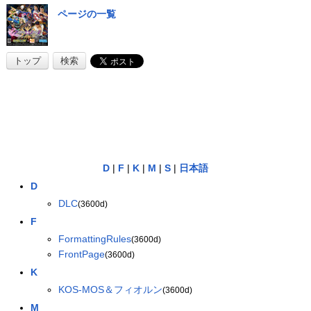
ページの一覧
トップ
検索
D
|
F
|
K
|
M
|
S
|
日本語
D
DLC
(3600d)
F
FormattingRules
(3600d)
FrontPage
(3600d)
K
KOS-MOS＆フィオルン
(3600d)
M