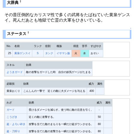
†
大辞典
その昔圧倒的なカリスマ性で多くの武将をたばねていた黄泉ゲンス
イ。死んだあとも地獄で亡霊の大軍をひきいている。
↑
†
ステータス
No.
名前
ランク
役割
種族
得意
苦手
すばやさ
25
黄泉ゲンスイ
S
タンク
イサマシ族
火
水
おそい
スキル
効果
ようきガード
敵の攻撃をガードした時 自分の妖気ゲージがたまる
必殺技
効果
威力
属性
黄泉おくり
こんしんの一撃で 近くの敵に大ダメージを与える
400
わざ
効果
威力
属性
ガード
受けるダメージを減らす。使う時に敵の注意を引く。
-
こうげき
近くの敵に攻撃する。
50
超・よろい砕き
攻撃を当てた敵のまもりを一瞬だけ超ダウンさせる。
80
超・刀狩り
攻撃を当てた敵の攻撃力を一瞬だけ超ダウンさせる。
80