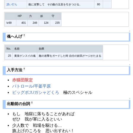
誘い打ち
敵に攻撃して その敵の注意を引きつける。
80
HP
力
妖
守
lv99
401
246
124
235
↑
†
魂へんげ
No.
名前
効果
25
黄泉ゲンスイの魂
敵の攻撃をガードした時 自分の妖気ゲージがたまる
↑
†
入手方法
赤猫団限定
パトロール/平釜平原
ビッグボス/ガシャどくろ
極のスペシャル
↑
†
出動前の台詞
もし 地獄に落ちることがあれば
ぜひ 我が軍に入るといい
少人数で 戦場を駆ける…
旗上げのころを 思い出すわい！