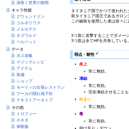
渦巻く世界の狭間
キャラ性能
タイタニア国でかつて使われた
前タイタニア国王であるガロン
グウェンドリン
この秘術を使用した者は徐々に
コルネリウス
本編での正体は、バレンタイン
メルセデス
オズワルド
3つ首に攻撃することでダメー
3つ首は全てHPを共有している
ベルベット
データ
弱点・耐性
ボス攻略
マジックレシピ
炎上
アイテム
常に無効。
装備
凍結
ショップ
常に有効。
モーリィの出張レストラン
完全凍結させることも
プーカの隠れ地下街
めまい
テキストアーカイブ
常に無効。
その他
毒
トロフィー
小ネタ
常に有効。
体験版
仰け反り・ダウン