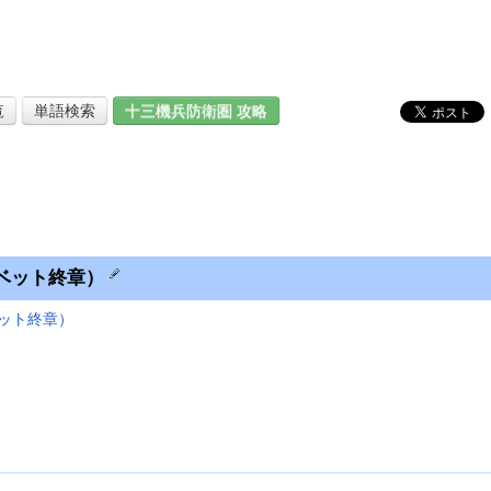
覧
単語検索
十三機兵防衛圏 攻略
ベット終章）
ット終章）