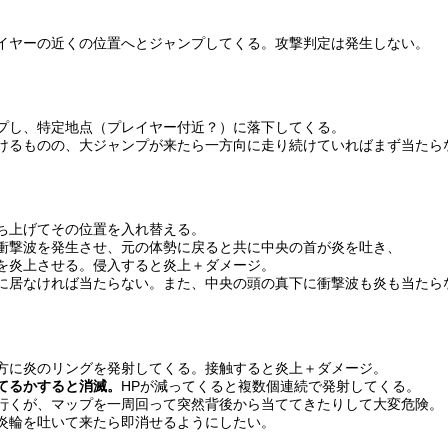
イヤーの近くの位置へとジャンプしてくる。攻撃判定は発生しない。
プし、特定地点（プレイヤー付近？）に落下してくる。
けるものの、大ジャンプが来たら一方向に走り続けていればまず当たら
ち上げてその位置を入れ替える。
衝撃波を発生させ、元の体勢に戻ると共に中央の首が炎を吐き、
を炎上させる。侵入すると炎上＋ダメージ。
に居なければ当たらない。また、中央の頭の真下に衝撃波も炎も当たら
方に炎のリングを発射してくる。接触すると炎上＋ダメージ。
てるかすると消滅。
HPが減ってくると複数個連続で発射してくる。
行くが、マップを一周回って突然背後から当ててきたりして大変危険。
炎輪を吐いて来たら即消せるようにしたい。