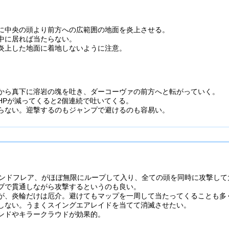
に中央の頭より前方への広範囲の地面を炎上させる。
中に居れば当たらない。
炎上した地面に着地しないように注意。
から真下に溶岩の塊を吐き、ダーコーヴァの前方へと転がっていく。
HPが減ってくると2個連続で吐いてくる。
らない。迎撃するのもジャンプで避けるのも容易い。
ウンドフレア、がほぼ無限にループして入り、全ての頭を同時に攻撃して
ブで貫通しながら攻撃するというのも良い。
が、炎輪だけは厄介。避けてもマップを一周して当たってくることも多
しない。うまくスイングエアレイドを当てて消滅させたい。
ンドやキラークラウドが効果的。