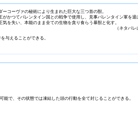
ダーコーヴァの秘術により生まれた巨大な三つ首の獣。
王がかつてバレンタイン国との戦争で使用し、見事バレンタイン軍を退
正気を失い、本能のまま全ての生物を貪り食らう暴獣と化す。
国の王子にしてベルベットの双子の兄であるイングヴェイ。
（ネタバレ
ジを与えることができる。
。
可能で、その状態では凍結した頭の行動を全て封じることができる。