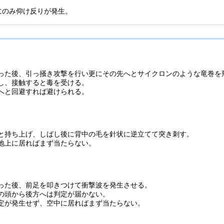
にのみ仰け反りが発生。
った後、引っ掻き攻撃を行い更にその先へとサイクロンのような竜巻を
し、接触すると毒を受ける。
へと回避すれば避けられる。
と持ち上げ、しばし後に背中の毛を針状に逆立てて突き刺す。
地上に居ればまず当たらない。
った後、前足を叩きつけて衝撃波を発生させる。
の頭から後方へは判定が届かない。
定が発生せず、空中に居ればまず当たらない。