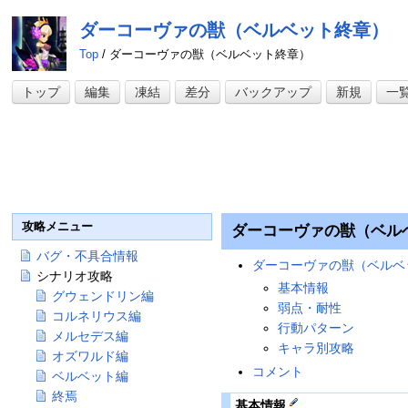
ダーコーヴァの獣（ベルベット終章）
Top
/ ダーコーヴァの獣（ベルベット終章）
トップ
編集
凍結
差分
バックアップ
新規
一
攻略メニュー
ダーコーヴァの獣（ベル
バグ・不具合情報
ダーコーヴァの獣（ベルベ
シナリオ攻略
基本情報
グウェンドリン編
弱点・耐性
コルネリウス編
行動パターン
メルセデス編
キャラ別攻略
オズワルド編
コメント
ベルベット編
終焉
基本情報