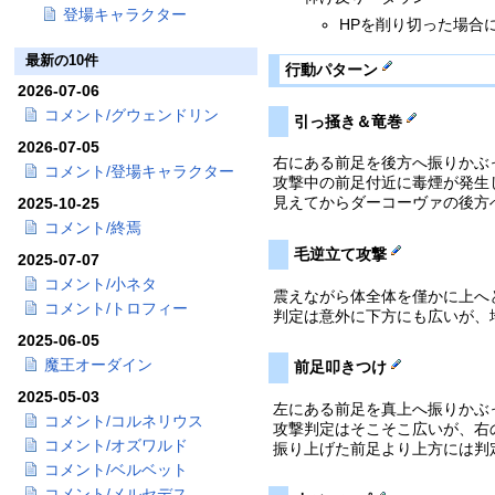
登場キャラクター
HPを削り切った場合
最新の10件
行動パターン
2026-07-06
コメント/グウェンドリン
引っ掻き＆竜巻
2026-07-05
右にある前足を後方へ振りかぶ
コメント/登場キャラクター
攻撃中の前足付近に毒煙が発生
見えてからダーコーヴァの後方
2025-10-25
コメント/終焉
毛逆立て攻撃
2025-07-07
コメント/小ネタ
震えながら体全体を僅かに上へ
コメント/トロフィー
判定は意外に下方にも広いが、
2025-06-05
魔王オーダイン
前足叩きつけ
2025-05-03
左にある前足を真上へ振りかぶ
コメント/コルネリウス
攻撃判定はそこそこ広いが、右
コメント/オズワルド
振り上げた前足より上方には判
コメント/ベルベット
コメント/メルセデス