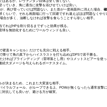
ではあるが、レヴァンタン自体は全く強くない。
むしろ幼体の方がよほ
登っていき、角に適当に攻撃を浴びせていけば良い。
るが、再び登っていけば問題ない。また首が一度画面外に消えた場合、
球くらいで、それも画面端に行って回避ですれ違えばほぼ問題なくやり
い場合が多く、油断しなければ攻撃を食らうことすら珍しい相手。
当てればHPを削り切るまでずっと効果が残る。
雷球を無効化するためにワールウィンドも良い。
トで硬直キャンセル）だけでも充分に戦える相手。
Xで降りて角の真下からハイスラストを打ち込めばDPSで若干勝る。
いたければブラインディング（雷球落とし用）やコメットスピアーを使
連続大ダメージを与えられるボーナスタイム。
ルが決まるため、これまた大変楽な相手。
スパイラルフォール、がループできる上、POWが無くなったら通常攻撃
に対抗しても良いが、避ける方が確実。