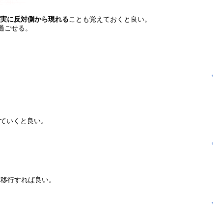
ど強い。
確実に反対側から現れる
ことも覚えておくと良い。
過ごせる。
↑
っていくと良い。
↑
に移行すれば良い。
↑