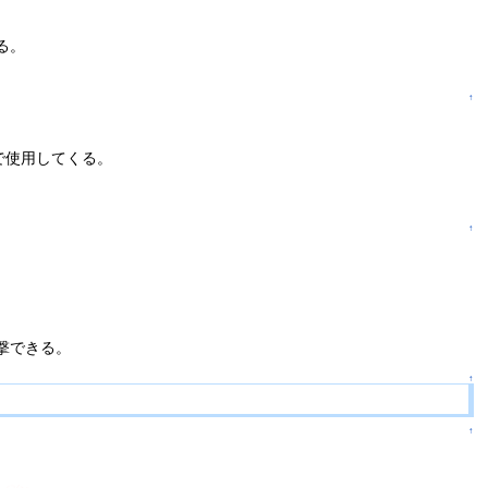
る。
↑
で使用してくる。
↑
撃できる。
↑
↑