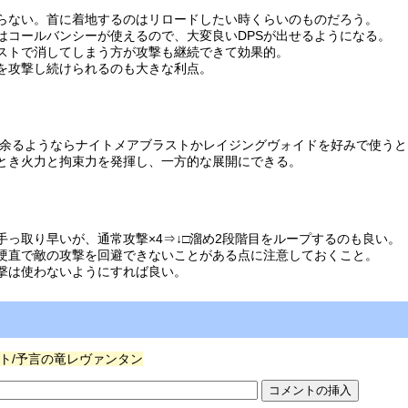
らない。首に着地するのはリロードしたい時くらいのものだろう。
はコールバンシーが使えるので、大変良いDPSが出せるようになる。
ストで消してしまう方が攻撃も継続できて効果的。
を攻撃し続けられるのも大きな利点。
が余るようならナイトメアブラストかレイジングヴォイドを好みで使う
とき火力と拘束力を発揮し、一方的な展開にできる。
っ取り早いが、通常攻撃×4⇒↓□溜め2段階目をループするのも良い。
硬直で敵の攻撃を回避できないことがある点に注意しておくこと。
撃は使わないようにすれば良い。
ト/予言の竜レヴァンタン