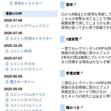
登場キャラクター
雷球
最新の10件
口から8個ほどの雷球を発射し
こちらの攻撃を当てることで消
2026-07-06
範囲攻撃で消してしまうのも良
コメント/グウェンドリン
雷球が追ってきた所で回避です
2026-07-05
コメント/登場キャラクター
3連落雷
2025-10-25
一度でもレヴァンタンのHPを
コメント/終焉
画面の左右両端に雷のエフェク
2本目の雷は確実にプレイヤー
2025-07-07
また回避する場合はかならず後
コメント/小ネタ
コメント/トロフィー
帯電攻撃
2025-06-05
魔王オーダイン
二度以上レヴァンタンのHPを
画面の左右両端に雷のエフェク
2025-05-03
前後交互にガードで防げるが、
コメント/コルネリウス
またキャラの前方にはあまり帯
コメント/オズワルド
コメント/ベルベット
噛みつき
コメント/メルセデス