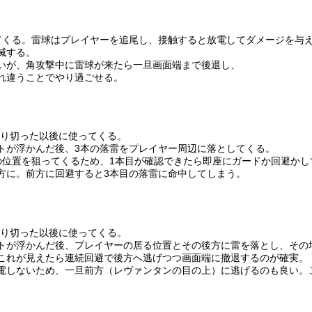
てくる。雷球はプレイヤーを追尾し、接触すると放電してダメージを与
滅する。
いが、角攻撃中に雷球が来たら一旦画面端まで後退し、
れ違うことでやり過ごせる。
削り切った以後に使ってくる。
トが浮かんだ後、3本の落雷をプレイヤー周辺に落としてくる。
の位置を狙ってくるため、1本目が確認できたら即座にガードか回避かし
方に。前方に回避すると3本目の落雷に命中してしまう。
削り切った以後に使ってくる。
トが浮かんだ後、プレイヤーの居る位置とその後方に雷を落とし、その
これが見えたら連続回避で後方へ逃げつつ画面端に撤退するのが確実。
電しないため、一旦前方（レヴァンタンの目の上）に逃げるのも良い。