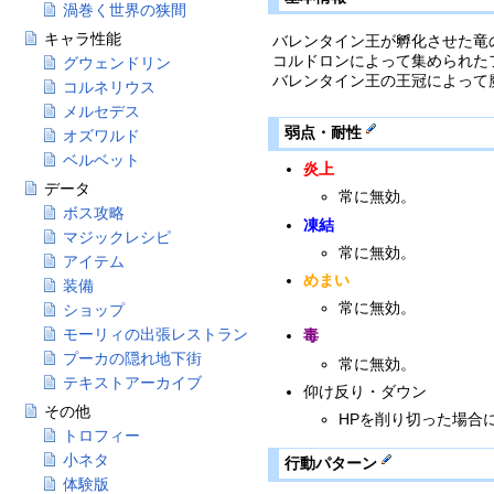
渦巻く世界の狭間
キャラ性能
バレンタイン王が孵化させた竜
コルドロンによって集められた
グウェンドリン
バレンタイン王の王冠によって
コルネリウス
メルセデス
弱点・耐性
オズワルド
ベルベット
炎上
データ
常に無効。
ボス攻略
凍結
マジックレシピ
常に無効。
アイテム
めまい
装備
常に無効。
ショップ
モーリィの出張レストラン
毒
プーカの隠れ地下街
常に無効。
テキストアーカイブ
仰け反り・ダウン
その他
HPを削り切った場合
トロフィー
小ネタ
行動パターン
体験版