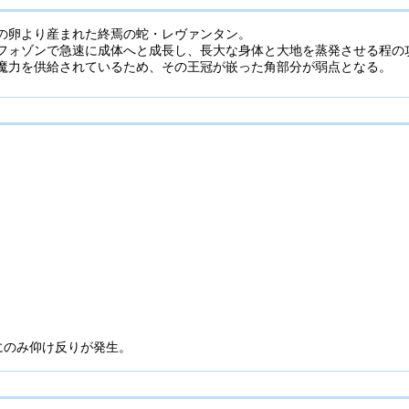
の卵より産まれた終焉の蛇・レヴァンタン。
フォゾンで急速に成体へと成長し、長大な身体と大地を蒸発させる程の
魔力を供給されているため、その王冠が嵌った角部分が弱点となる。
にのみ仰け反りが発生。