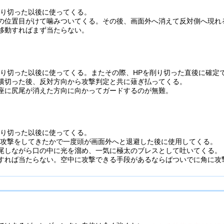
削り切った以後に使ってくる。
の位置目がけて噛みついてくる。その後、画面外へ消えて反対側へ現れ
移動すればまず当たらない。
削り切った以後に使ってくる。またその際、HPを削り切った直後に確定
横切った後、反対方向から攻撃判定と共に薙ぎ払ってくる。
座に尻尾が消えた方向に向かってガードするのが無難。
削り切った以後に使ってくる。
き攻撃をしてきたかで一度頭が画面外へと退避した後に使用してくる。
尾しながら口の中に光を溜め、一気に極太のブレスとして吐いてくる。
すれば当たらない。空中に攻撃できる手段があるならばついでに角に攻