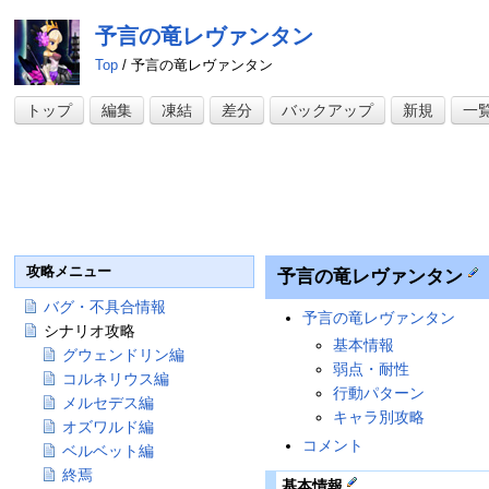
予言の竜レヴァンタン
Top
/ 予言の竜レヴァンタン
トップ
編集
凍結
差分
バックアップ
新規
一
攻略メニュー
予言の竜レヴァンタン
バグ・不具合情報
予言の竜レヴァンタン
シナリオ攻略
基本情報
グウェンドリン編
弱点・耐性
コルネリウス編
行動パターン
メルセデス編
キャラ別攻略
オズワルド編
コメント
ベルベット編
終焉
基本情報