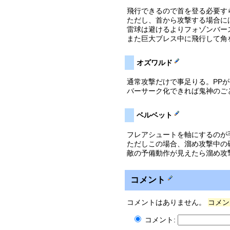
飛行できるので首を登る必要す
ただし、首から攻撃する場合に
雷球は避けるよりフォゾンバー
また巨大ブレス中に飛行して角
オズワルド
通常攻撃だけで事足りる。PP
バーサーク化できれば鬼神のご
ベルベット
フレアシュートを軸にするのが手
ただしこの場合、溜め攻撃中の
敵の予備動作が見えたら溜め攻
コメント
コメントはありません。
コメン
コメント: