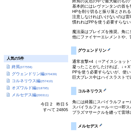
終焉の災厄の中で最大級のもの
基本的にはレヴァンタンの首を
HPを削り切ると振り落とされ
注意しなければいけないのは雷
慣れればPPを使う必要すらな
魔法薬はブレイズを推奨。角に
他にファイヤーエレメントや、
グウェンドリン
人気の5件
通常攻撃×4（⇒アイスショッ
凝ったことがしたければ、↓＋
終焉
(377558)
PPを使う必要すらないが、使
グウェンドリン編
(370439)
巨大ブレス中はハイスラストで
コルネリウス編
(257410)
オズワルド編
(218795)
コルネリウス
メルセデス編
(200311)
角には綺麗にスパイラルフォー
今日 2 昨日 5
スパイラルフォール⇒↑□⇒即
すべて 24805
プラズマサークルを纏って雷球
メルセデス