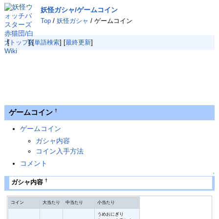
妖怪ガシャ/ゲームコイン
Top
/
妖怪ガシャ
/ ゲームコイン
[
トップ
] [
単語検索
] [
最終更新
]
ゲームコイン
†
ゲームコイン
ガシャ内容
コイン入手方法
コメント
↑
†
ガシャ内容
コイン
大当たり
中当たり
小当たり
うめおにぎり