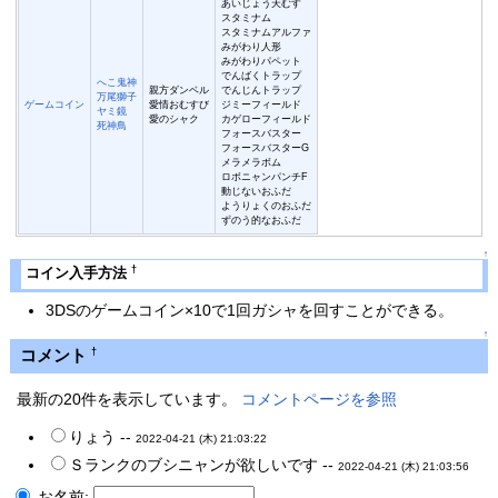
あいじょう天むす
スタミナム
スタミナムアルファ
みがわり人形
みがわりパペット
でんばくトラップ
へこ鬼神
親方ダンベル
でんじんトラップ
万尾獅子
ゲームコイン
愛情おむすび
ジミーフィールド
ヤミ鏡
愛のシャク
カゲローフィールド
死神鳥
フォースバスター
フォースバスターG
メラメラボム
ロボニャンパンチF
動じないおふだ
ようりょくのおふだ
ずのう的なおふだ
↑
†
コイン入手方法
3DSのゲームコイン×10で1回ガシャを回すことができる。
↑
コメント
†
最新の20件を表示しています。
コメントページを参照
りょう --
2022-04-21 (木) 21:03:22
Ｓランクのブシニャンが欲しいです --
2022-04-21 (木) 21:03:56
お名前: