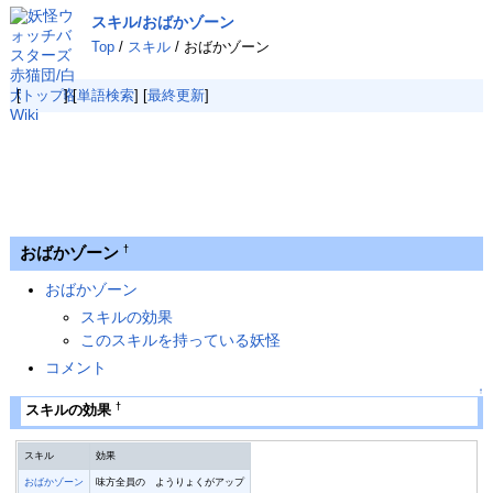
スキル/おばかゾーン
Top
/
スキル
/ おばかゾーン
[
トップ
] [
単語検索
] [
最終更新
]
おばかゾーン
†
おばかゾーン
スキルの効果
このスキルを持っている妖怪
コメント
↑
†
スキルの効果
スキル
効果
おばかゾーン
味方全員の ようりょくがアップ