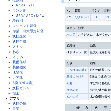
役割別
A
/
R
/
T
/
H
ランク別
名前
ランク
役割
No.
S
/
A
/
B
/
C
/
D
/
E
たびガッパ
アタ
176
A
種族別
レジェンド妖怪
スキル
効果
赤猫・白犬限定妖怪
水の刃
こうげきに 水ぞくせい
妖怪進化
妖怪合成
必殺技
効果
スキル
わざ
げきりゅう一閃
巨大な滝を打ち
アイテム
装備作成
わざ
効果
装備強化
こうげきの構え
自分の攻撃力を
魂変化
三段こうげき
3回まで連続で
レア魂
B魂（ボス魂）
回避
すばやく移動し
妖怪ガシャ
水流の術
強力な水の妖術
極玉
放水の術
水の妖術を使う
アプリ
妖怪の輪
力
妖
守
HP
音楽