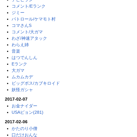
コメント/Eランク
ジミー
パトロール/ケマモト村
コマさんS
コメント/大ガマ
わざ/神速アタック
わらえ姉
音楽
はつでんしん
Eランク
大ガマ
ムカムカデ
ビッグボス/カブキロイド
妖怪ガシャ
2017-02-07
お金ナイダー
USAピョン(281)
2017-02-06
かたのり小僧
口だけおんな