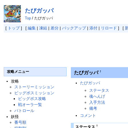
たびガッパ
Top
/ たびガッパ
[
トップ
] [
編集
|
凍結
|
差分
|
バックアップ
|
添付
|
リロード
] [
攻略メニュー
たびガッパ
†
攻略
たびガッパ
ストーリーミッション
ステータス
ビッグボスミッション
魂へんげ
ビッグボス攻略
入手方法
戦オーラ一覧
備考
パトロール
コメント
妖怪
番号順
†
ステータス