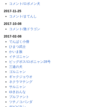
コメント/ロボメン犬
2017-11-25
コメント/まてんし
2017-10-08
コメント/激ドラゴン
2017-02-08
でんぱく小僧
ひまつ武士
かいま族
イチゴニャン
ビッグボス/ロボニャン28号
三途の犬
ゴルニャン
ギャクジョウオ
ネクラマテング
サルニャン
ゆきおんな
プルファント
ツチノコパンダ
デビビラン