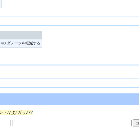
いの ダメージを軽減する
ント/たびガッパ
?