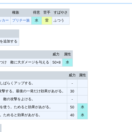
種族
得意
苦手
すばやさ
ッカー
プリチー族
水
雷
ふつう
を追加する
威力
属性
つけ 敵に大ダメージを与える
水
50×8
威力
属性
しばらくアップする。
-
攻撃する。最後の一発だけ効果があがる。
30
 敵の攻撃をよける。
-
を使う。ためると効果があがる。
水
50
。ためると効果があがる。
水
40