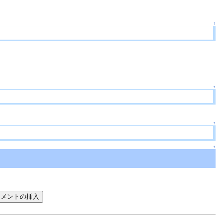
↑
↑
↑
↑