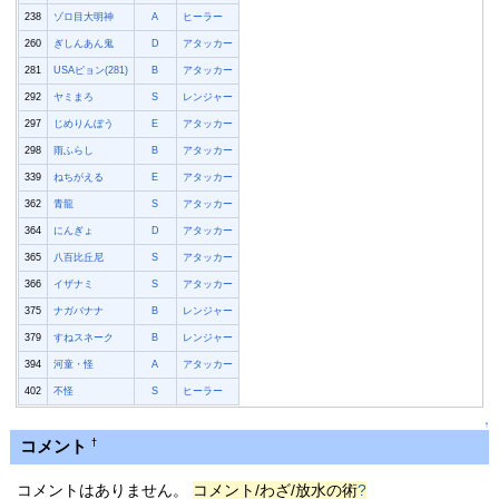
238
ゾロ目大明神
A
ヒーラー
260
ぎしんあん鬼
D
アタッカー
281
USAピョン(281)
B
アタッカー
292
ヤミまろ
S
レンジャー
297
じめりんぼう
E
アタッカー
298
雨ふらし
B
アタッカー
339
ねちがえる
E
アタッカー
362
青龍
S
アタッカー
364
にんぎょ
D
アタッカー
365
八百比丘尼
S
アタッカー
366
イザナミ
S
アタッカー
375
ナガバナナ
B
レンジャー
379
すねスネーク
B
レンジャー
394
河童・怪
A
アタッカー
402
不怪
S
ヒーラー
↑
コメント
†
コメントはありません。
コメント/わざ/放水の術
?