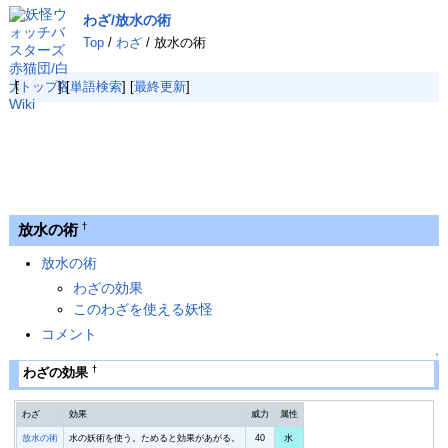
わざ/放水の術
Top
/
わざ
/ 放水の術
[
トップ
] [
単語検索
] [
最終更新
]
放水の術
†
放水の術
わざの効果
このわざを使える妖怪
コメント
↑
†
わざの効果
わざ
効果
威力
属性
放水の術
水の妖術を使う。ためると効果があがる。
40
水