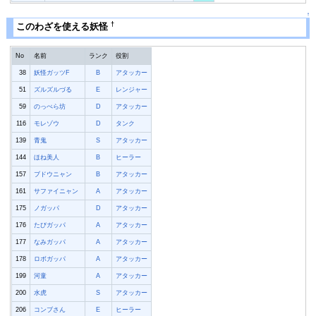
↑
†
このわざを使える妖怪
No
名前
ランク
役割
38
妖怪ガッツF
B
アタッカー
51
ズルズルづる
E
レンジャー
59
のっぺら坊
D
アタッカー
116
モレゾウ
D
タンク
139
青鬼
S
アタッカー
144
ほね美人
B
ヒーラー
157
ブドウニャン
B
アタッカー
161
サファイニャン
A
アタッカー
175
ノガッパ
D
アタッカー
176
たびガッパ
A
アタッカー
177
なみガッパ
A
アタッカー
178
ロボガッパ
A
アタッカー
199
河童
A
アタッカー
200
水虎
S
アタッカー
206
コンブさん
E
ヒーラー