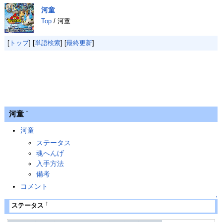
河童
Top
/ 河童
[
トップ
] [
単語検索
] [
最終更新
]
河童
†
河童
ステータス
魂へんげ
入手方法
備考
コメント
↑
†
ステータス