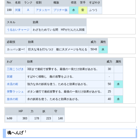
No.
名前
ランク
役割
種族
得意
苦手
すばやさ
199
河童
A
アタッカー
プリチー族
水
雷
ふつう
スキル
効果
うるおいチャージ
わざをためている間 HPがだんだん回復
必殺技
効果
威力
属性
カッパッ波ー!
巨大な滝を打ちつけ 敵に大ダメージを与える
50×8
水
わざ
効果
威力
属性
三段こうげき
3回まで連続で攻撃する。最後の一発だけ効果があがる。
30
回避
すばやく移動し 敵の攻撃をよける。
-
水流の術
強力な水の妖術を使う。ためると効果があがる。
50
水
突撃ラッシュ
ボタン連打で連続攻撃する。最後の一発だけ効果があがる。
25
放水の術
水の妖術を使う。ためると効果があがる。
40
水
HP
力
妖
守
lv99
383
178
223
146
↑
†
魂へんげ