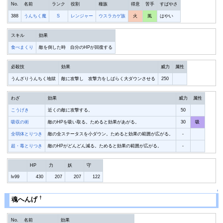
No.
名前
ランク
役割
種族
得意
苦手
すばやさ
388
うんちく魔
S
レンジャー
ウスラカゲ族
火
風
はやい
スキル
効果
食べまくり
敵を倒した時 自分のHPが回復する
必殺技
効果
威力
属性
うんざりうんちく地獄
敵に攻撃し 攻撃力をしばらく大ダウンさせる
250
わざ
効果
威力
属性
こうげき
近くの敵に攻撃する。
50
吸収の術
敵のHPを吸い取る。ためると効果があがる。
30
吸
全弱体とりつき
敵の全ステータスを小ダウン。ためると効果の範囲が広がる。
-
超・毒とりつき
敵のHPがどんどん減る。ためると効果の範囲が広がる。
-
HP
力
妖
守
lv99
430
207
207
122
↑
†
魂へんげ
No.
名前
効果