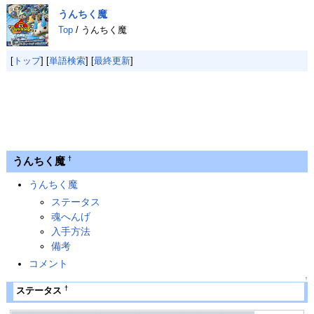
うんちく魔
Top
/ うんちく魔
[
トップ
] [
単語検索
] [
最終更新
]
うんちく魔
†
うんちく魔
ステータス
魂へんげ
入手方法
備考
コメント
↑
†
ステータス