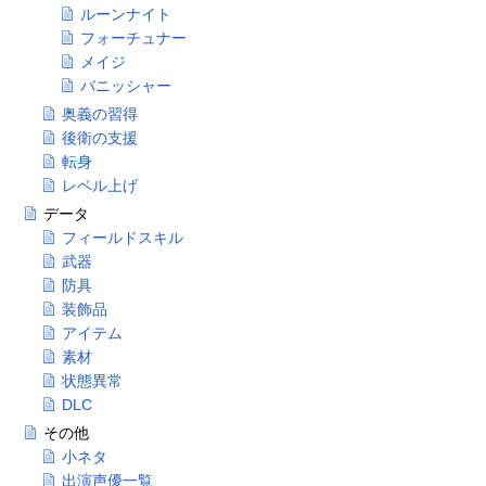
ルーンナイト
フォーチュナー
メイジ
バニッシャー
奥義の習得
後衛の支援
転身
レベル上げ
データ
フィールドスキル
武器
防具
装飾品
アイテム
素材
状態異常
DLC
その他
小ネタ
出演声優一覧