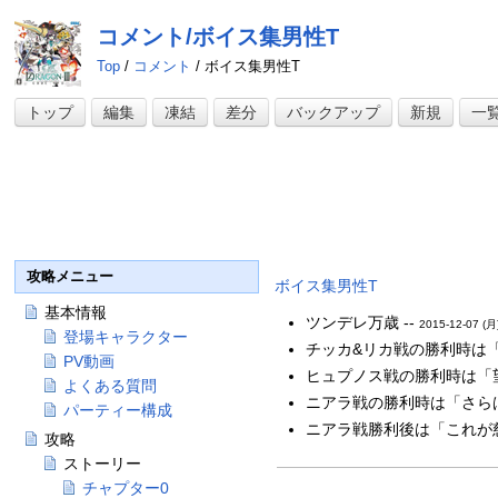
コメント/ボイス集男性T
Top
/
コメント
/ ボイス集男性T
トップ
編集
凍結
差分
バックアップ
新規
一
攻略メニュー
ボイス集男性T
基本情報
ツンデレ万歳 --
2015-12-07 (月
登場キャラクター
チッカ&リカ戦の勝利時は「
PV動画
ヒュプノス戦の勝利時は「望
よくある質問
ニアラ戦の勝利時は「さらば
パーティー構成
ニアラ戦勝利後は「これが慈
攻略
ストーリー
チャプター0