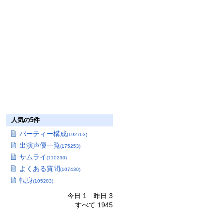
人気の5件
パーティー構成
(192763)
出演声優一覧
(175253)
サムライ
(110230)
よくある質問
(107430)
転身
(105283)
今日 1 昨日 3
すべて 1945