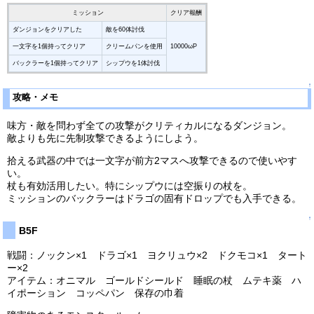
ミッション
クリア報酬
ダンジョンをクリアした
敵を60体討伐
一文字を1個持ってクリア
クリームパンを使用
10000ωP
バックラーを1個持ってクリア
シップウを1体討伐
↑
攻略・メモ
味方・敵を問わず全ての攻撃がクリティカルになるダンジョン。
敵よりも先に先制攻撃できるようにしよう。
拾える武器の中では一文字が前方2マスへ攻撃できるので使いやす
い。
杖も有効活用したい。特にシップウには空振りの杖を。
ミッションのバックラーはドラゴの固有ドロップでも入手できる。
↑
B5F
戦闘：ノックン×1 ドラゴ×1 ヨクリュウ×2 ドクモコ×1 タート
ー×2
アイテム：オニマル ゴールドシールド 睡眠の杖 ムテキ薬 ハ
イポーション コッペパン 保存の巾着