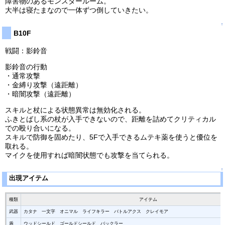
障害物のあるモンスタールーム。
大半は寝たまなので一体ずつ倒していきたい。
↑
B10F
戦闘：影鈴音
影鈴音の行動
・通常攻撃
・金縛り攻撃（遠距離）
・暗闇攻撃（遠距離）
スキルと杖による状態異常は無効化される。
ふきとばし系の杖が入手できないので、距離を詰めてクリティカル
での殴り合いになる。
スキルで防御を固めたり、5Fで入手できるムテキ薬を使うと優位を
取れる。
マイクを使用すれば暗闇状態でも攻撃を当てられる。
↑
出現アイテム
種類
アイテム
武器
カタナ 一文字 オニマル ライフキラー バトルアクス クレイモア
盾
ウッドシールド ゴールドシールド バックラー