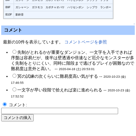
B9F
ガシャーン ガスモコ カボチャオバケ ハリセンボン シップウ ランボー
B10F
影鈴音
↑
コメント
最新の10件を表示しています。
コメントページを参照
先制がとれるかが重要なダンジョン、一文字を入手できれば
序盤は容易だが、後半は壁透過や倍速など厄介なモンスターが多
く先制をとりにくい、同時に階段まで逃げるプレイが困難なので
難易度は意外と高い。 --
2020-04-18 (土) 20:53:01
冥の試練の次くらいに難易度高い気がする --
2020-10-23 (金)
17:46:55
一文字が早い段階で拾えれば楽に進められる --
2020-10-23 (金)
17:52:52
コメント: