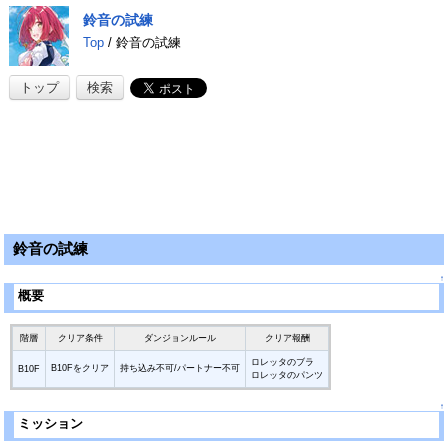
鈴音の試練
Top
/ 鈴音の試練
トップ
検索
鈴音の試練
↑
概要
階層
クリア条件
ダンジョンルール
クリア報酬
ロレッタのブラ
B10Fをクリア
持ち込み不可/パートナー不可
B10F
ロレッタのパンツ
↑
ミッション