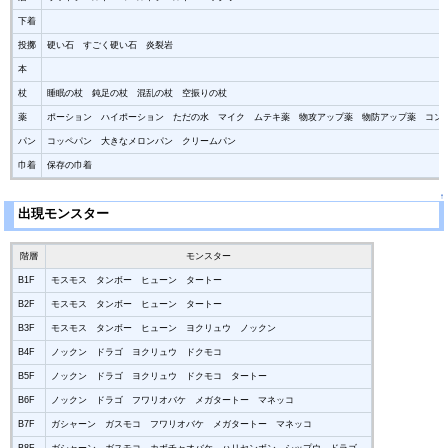
下着
投擲
硬い石 すごく硬い石 炎裂岩
本
杖
睡眠の杖 鈍足の杖 混乱の杖 空振りの杖
薬
ポーション ハイポーション ただの水 マイク ムテキ薬 物攻アップ薬 物防アップ薬 コン
パン
コッペパン 大きなメロンパン クリームパン
巾着
保存の巾着
↑
出現モンスター
階層
モンスター
B1F
モスモス タンボー ヒューン タートー
B2F
モスモス タンボー ヒューン タートー
B3F
モスモス タンボー ヒューン ヨクリュウ ノックン
B4F
ノックン ドラゴ ヨクリュウ ドクモコ
B5F
ノックン ドラゴ ヨクリュウ ドクモコ タートー
B6F
ノックン ドラゴ フワリオバケ メガタートー マネッコ
B7F
ガシャーン ガスモコ フワリオバケ メガタートー マネッコ
B8F
ガシャーン ガスモコ カボチャオバケ ハリセンボン シップウ ドラゴ