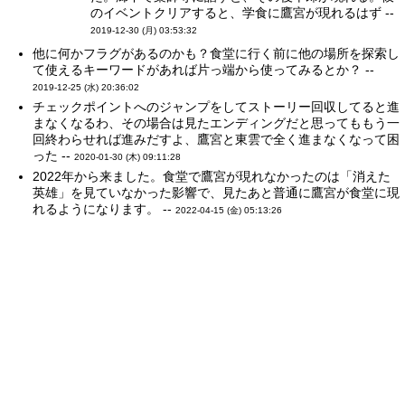
のイベントクリアすると、学食に鷹宮が現れるはず --
2019-12-30 (月) 03:53:32
他に何かフラグがあるのかも？食堂に行く前に他の場所を探索し
て使えるキーワードがあれば片っ端から使ってみるとか？ --
2019-12-25 (水) 20:36:02
チェックポイントへのジャンプをしてストーリー回収してると進
まなくなるわ、その場合は見たエンディングだと思ってももう一
回終わらせれば進みだすよ、鷹宮と東雲で全く進まなくなって困
った --
2020-01-30 (木) 09:11:28
2022年から来ました。食堂で鷹宮が現れなかったのは「消えた
英雄」を見ていなかった影響で、見たあと普通に鷹宮が食堂に現
れるようになります。 --
2022-04-15 (金) 05:13:26