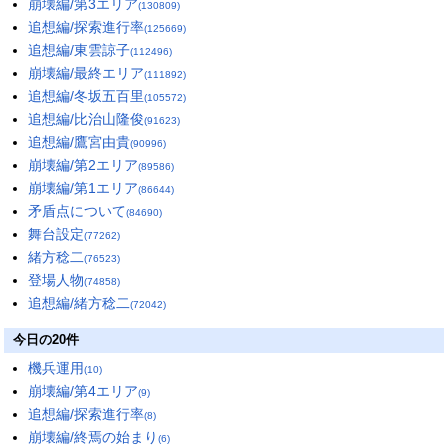
崩壊編/第3エリア
(130809)
追想編/探索進行率
(125669)
追想編/東雲諒子
(112496)
崩壊編/最終エリア
(111892)
追想編/冬坂五百里
(105572)
追想編/比治山隆俊
(91623)
追想編/鷹宮由貴
(90996)
崩壊編/第2エリア
(89586)
崩壊編/第1エリア
(86644)
矛盾点について
(84690)
舞台設定
(77262)
緒方稔二
(76523)
登場人物
(74858)
追想編/緒方稔二
(72042)
今日の20件
機兵運用
(10)
崩壊編/第4エリア
(9)
追想編/探索進行率
(8)
崩壊編/終焉の始まり
(6)