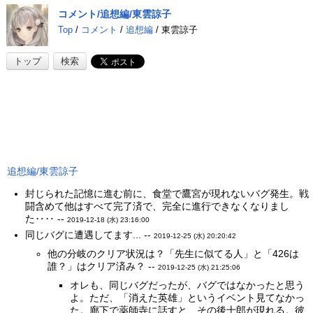
コメント/追想編/東雲諒子
Top
/
コメント
/
追想編
/ 東雲諒子
トップ
検索
追想編/東雲諒子
封じられた記憶に進む前に、食堂で鷹宮が現れないバグ発生。戦
闘含めて他はすべて完了済で、完全に進行できなくなりまし
た‥‥ --
2019-12-18 (水) 23:16:00
同じバグに遭遇してます... --
2019-12-25 (水) 20:20:42
他の分岐のクリア状況は？「先生に似てる人」と「426は
誰？」はクリア済み？ --
2019-12-25 (水) 21:25:06
オレも、同じバグだったが、バグではなかったと思う
よ。ただ、「消えた英雄」というイベント見てなかっ
た。廊下で薬師寺に話すと、その後十郎が現れる。彼