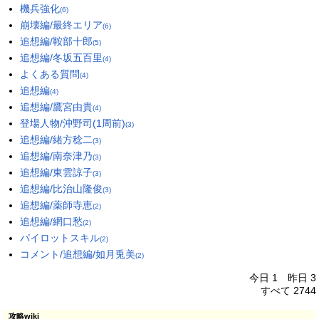
機兵強化
(6)
崩壊編/最終エリア
(6)
追想編/鞍部十郎
(5)
追想編/冬坂五百里
(4)
よくある質問
(4)
追想編
(4)
追想編/鷹宮由貴
(4)
登場人物/沖野司(1周前)
(3)
追想編/緒方稔二
(3)
追想編/南奈津乃
(3)
追想編/東雲諒子
(3)
追想編/比治山隆俊
(3)
追想編/薬師寺恵
(2)
追想編/網口愁
(2)
パイロットスキル
(2)
コメント/追想編/如月兎美
(2)
今日 1 昨日 3
すべて 2744
攻略wiki