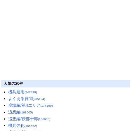
人気の20件
機兵運用
(247498)
よくある質問
(235124)
崩壊編/第4エリア
(174169)
追想編
(168605)
追想編/鞍部十郎
(166635)
機兵強化
(165562)