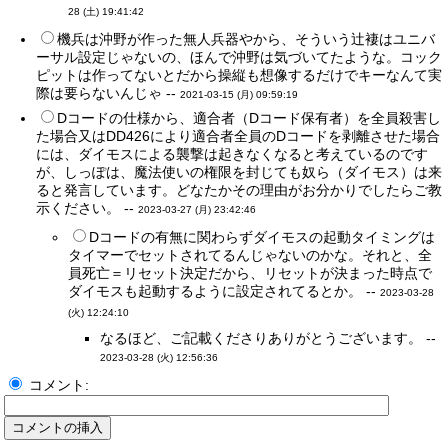
28 (土) 19:41:42
機兵は沖野が作った無人兵器やから、そういう辻褄はユニバ
ーサル設定じゃないの、ほんで沖野は気づいてたような。コック
ピットは作ってないとだから操縦も想像するだけでキーなんて実
際は要らないんじゃ --
2021-03-15 (月) 09:59:19
Dコードの仕様から、適合者（Dコード保有者）を全員殺害し
た場合又はDD426により適合者全員のDコードを剥離させた場合
には、ダイモスによる襲撃は起きなくなると考えているのです
が、しっぽは、魔法使いの権限を封じても奴ら（ダイモス）は来
ると発言しています。どなたかその理由がお分かりでしたらご教
示ください。 --
2023-03-27 (月) 23:42:46
Dコードの有無に関わらずダイモスの起動タイミングは
タイマーでセットされてるんじゃないのかな。それと、全
員死亡＝リセット決定だから、リセットが決まった時点で
ダイモスも起動するように設定されてるとか。 --
2023-03-28
(火) 12:24:10
なるほど、ご記載くださりありがとうございます。 --
2023-03-28 (火) 12:56:36
コメント: