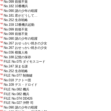
*39
No.099 前後不覚
*40
No.182 10番機兵
*41
No.090 謎の少年の暗躍
*42
No.181 君がどうして…
*43
No.252 生存戦略
*44
No.159 13番機兵起動
*45
No.099 前後不覚
*46
No.099 前後不覚
*47
No.090 謎の少年の暗躍
*48
No.267 おせっかい焼きの少女
*49
No.267 おせっかい焼きの少女
*50
No.036 模擬人格
*51
No.188 記憶の保存
*52
FILE No.075 ダイモスコード
*53
No.247 深まる謎
*54
No.252 生存戦略
*55
FILE No.077 制御鍵
*56
No.018 アクトー団
*57
No.109 デス・ドロイド
*58
FILE No.082 機兵
*59
FILE No.082 機兵
*60
FILE No.074 DD426
*61
FILE No.027 沖野 司
*62
No.090 謎の少年の暗躍
*63