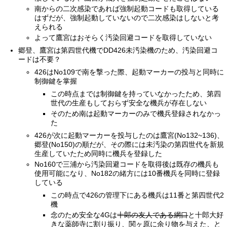
南からの二次感染であれば強制起動コードも取得している
はずだが、強制起動していないので二次感染はしないと考
えられる
よって鷹宮はおそらく汚染回避コードを取得していない
郷登、鷹宮は第四世代機でDD426未汚染機のため、汚染回避コ
ードは不要？
426はNo109で南を撃った際、起動マーカーの投与と同時に
制御鍵を掌握
この時点までは制御鍵を持っていなかったため、第四
世代の生産もしておらず安全な機兵が存在しない
そのため南は起動マーカーのみで機兵登録されなかっ
た
426が次に起動マーカーを投与したのは鷹宮(No132~136)、
郷登(No150)の順だが、その際には未汚染の第四世代を新規
生産していたため同時に機兵を登録した
No160で三浦から汚染回避コードを取得後は既存の機兵も
使用可能になり、No182の緒方には10番機兵を同時に登録
している
この時点で426の管理下にある機兵は11番と第四世代2
機
念のため安全な4Gは
十郎の友人である網口
と十郎大好
きな薬師寺に割り振り、関ヶ原に余り物を与えた、と