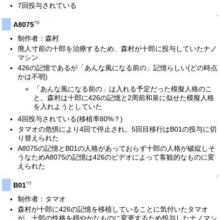
7回投与されている
↑
*76
A8075
制作者：森村
廃人寸前の十郎を治療するため、森村が十郎に投与していたナノ
マシン
426の記憶であるが「あんな風になる前の」記憶らしい(どの時点
かは不明)
「あんな風になる前の」は入れる予定だった模擬人格のこ
と。森村は十郎に426の記憶と2周前和泉に似せた模擬人格
を入れようとしていた
4回投与されている(移植率80%？)
タマオの危惧により4回で停止され、5回目移行はB01の投与に切
り替えられた
A8075の記憶とB01の人格があっておらず十郎の人格が破綻しそ
うなためA8075の記憶は426のビデオによって客観的なものに変
えられた
↑
*77
B01
制作者：タマオ
森村が十郎に426の記憶を移植していることに気付いたタマオ
が、十郎の性格を穏やかなものに変更するため投与したナノマシ