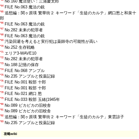
No.160 魔法使い：三浦慶太郎
*64
FILE No.063 魔法の銃
*65
追想編：関ヶ原瑛 繁華街２ キーワード「生徒のカルテ」網口愁と和泉十
郎
*66
FILE No.063 魔法の銃
*67
No.282 未来の犯罪者
*68
FILE No.063 魔法の銃
*69
汚染回避を考えると実行犯は薬師寺の可能性が高い
*70
No.252 生存戦略
*71
エリア3-WAVE10
*72
No.282 未来の犯罪者
*73
No.188 記憶の保存
*74
FILE No.068 アンプル
*75
No.235 アンプルと投薬記録
*76
FILE No.001 鞍部 十郎
*77
FILE No.001 鞍部 十郎
*78
FILE No.021 網口 愁
*79
FILE No.033 鞍部 玉緒(1945年
*80
No.089 ピカピカの旧校舎
*81
No.089 ピカピカの旧校舎
*82
追想編：関ヶ原瑛 繁華街２ キーワード「生徒のカルテ」東雲諒子
*83
No.235 アンプルと投薬記録
攻略wiki