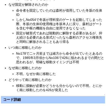
なぜ固定が解除されたのか
命令者を固定していたのは森村が借用していた冬坂の生体
ID
しかしNo054で冬坂が理科室のゲートを起動してしまった
際、冬坂の生体ID使用権は冬坂本人に戻り、森村はゲート
を含む中枢の機能を自由に使用できなくなった
固定が鍵形式であれば能動的に解除する必要があるが、抑
え続ける必要のある形式だったなら森村のアクセス権喪失
と同時に解放されることもあり得る
いつ南に移動したのか
No178で二ヶ月前までは緒方から命令が出ていたとあるの
で、1985年3月頃からNo106で426に狙われるまでの間だと
思われるが、明確な移動タイミングは不明
なぜ南に移動したのか
不明。なぜか南に移動した
どうやって南に移動したのか
移動に接触が必要かどうかも分からないので不明。とにか
く南に移動したのを426が発見した
↑
コード詳細