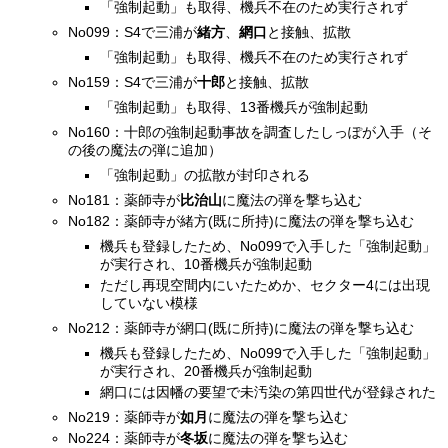
「強制起動」も取得、機兵不在のため実行されず
No099：S4で三浦が
緒方
、
網口
と接触、拡散
「強制起動」も取得、機兵不在のため実行されず
No159：S4で三浦が
十郎
と接触、拡散
「強制起動」も取得、13番機兵が強制起動
No160：十郎の強制起動事故を調査したしっぽが入手（そ
の後の魔法の弾に追加）
「強制起動」の拡散が封印される
No181：薬師寺が
比治山
に魔法の弾を撃ち込む
No182：薬師寺が緒方(既に所持)に魔法の弾を撃ち込む
機兵も登録したため、No099で入手した「強制起動」
が実行され、10番機兵が強制起動
ただし再現空間内にいたためか、セクター4には出現
していない模様
No212：薬師寺が網口(既に所持)に魔法の弾を撃ち込む
機兵も登録したため、No099で入手した「強制起動」
が実行され、20番機兵が強制起動
網口には因幡の要望で未汚染の第四世代が登録された
No219：薬師寺が
如月
に魔法の弾を撃ち込む
No224：薬師寺が
冬坂
に魔法の弾を撃ち込む