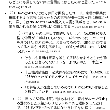
らどこにも属してない南に意図的に移したのかと思った --
2019-
12-26 (木) 22:29:44
DD426は426ではなく井田が開発したコード。東雲の機兵に
搭載するよう東雲に言ったものの東雲が勝手に関ヶ原に搭載させ
た。詳しくはNo.029のDD426混入で東雲が搭載させ、No.281の
撃ち抜かれる野望にて井田が自白してる --
2019-12-28 (土) 19:10:41
バラまいたのは井田で間違いないけど、No.036 模擬人
格 で沖野が「1年前くらいかな… 426の作った このコード
を見つけた DD426をね」と言ってるので、開発は426で合
ってると思う 被害を考慮しない非道な効能はいかにも426
っぽい --
2019-12-28 (土) 19:35:11
そういや井田は東雲を唆して搭載させようとしたが作
ったとは言ってないような…あやふやだ…−木主 --
2019-12-29 (日) 00:48:54
十三機兵防衛圏 公式保存記録P295にて「DD426」は
426が作ったダイモスデストロイヤーです --
2023-02-28
(火) 00:53:34
↑と神谷氏が発言しているのでDD426は426が作成した
と確定している --
2023-02-28 (火) 00:55:35
井田ってS2戦の戦犯ではあるけど、森村がループ停止す
る選択をした失望からリセットを早める選択をしただけ
で、426ほど割り切って悪になりきれてない感じ --
2019-12-