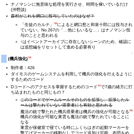
ナノマシンに無意味な処理を実行させ、時間を稼いでいるだけ
(沖野談)
森村がこれを網口に投与していたのはなぜ？
*65
「生徒のカルテ」
によると網口愁と和泉十郎には投与され
ていない。No.267の「…他にもいるな…」はナノマシン投
与のことと思われる
↑はイベントアーカイブに存在しないシーンのため、確認に
は追想編をリセットして進める必要有り
↑
*66
(機兵強化)
制作者：426
ダイモスのゲームシステムを利用して機兵の強化を行えるように
するためのコード
*67
Dコードへのアクセスを掌握するためのコード
で7歳の緒方に打
ち込まれたものと同じもの？
このコードでゲームルールそのものを拡張し、拡張したル
ールは撃たれていない搭乗者にも有効と思われる
*68
魔法の銃で撃たれた機兵搭乗者は機兵の強化が可能となる
機兵の強化が可能な東雲も魔法の銃で撃たれていることに
なる
東雲が保健室で寝ている時にふくらはぎの起動マーカーを
撃てばマーカーの移動なしでコード追加は可能。布団をめ