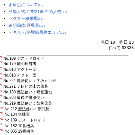
矛盾点について
(12)
登場人物/西暦2188年の人物
(11)
セクター移動歴
(11)
追想編/如月兎美
(11)
テキスト/崩壊編最終エリア
(11)
今日 19 昨日 13
すべて 63335
*1
No.109 デス・ドロイド
*2
No.179 鍵の所有者
*3
No.018 アクトー団
*4
No.018 アクトー団
*5
No.224 魔法使い：冬坂五百里
*6
No.271 テレビの上の黒幕
*7
No.150 魔法使い：郷登蓮也
*8
No.283 最後の魔法使い
*9
No.219 魔法使い：如月兎美
*10
No.212 魔法使い：網口愁
*11
No.134 無駄骨
*12
No.109 デス・ドロイド
*13
No.182 10番機兵
*14
No.035 19番機兵