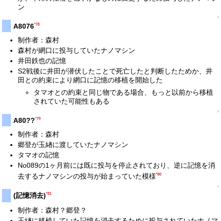
ン
↑
*78
A8076
制作者：森村
森村が網口に投与していたナノマシン
井田鉄也の記憶
S2戦後に井田が潜伏したことで死亡したと判断したためか、井
田との約束により網口に記憶の移植を開始した
タマオとの約束と同じ物である場合、もっと以前から移植
されていた可能性もある
↑
*79
A80??
制作者：森村
郷登が玉緖に渡していたナノマシン
タマオの記憶
No089の1ヶ月前には既に投与を停止されており、逆に記憶を消
*80
去するナノマシンの投与が始まっていた模様
↑
*81
(記憶消去)
制作者：森村？郷登？
玉緖に移植していた記憶を消去するために投与されていたナノマ