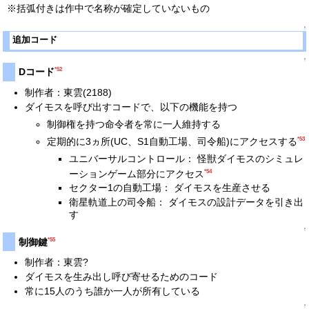
※括弧付きは作中で名称が確定していないもの
↑
追加コード
↑
*52
Dコード
制作者：東雲(2188)
ダイモスを呼び出すコードで、以下の機能を持つ
制御権を持つ命令者を常に一人維持する
*53
定期的に3ヵ所(UC、S1自動工場、司令船)にアクセスする
ユニバーサルコントロール： 怪獣ダイモスのシミュレ
*54
ーションゲーム部分にアクセス
セクター1の自動工場： ダイモスを生産させる
衛星軌道上の司令船： ダイモスの設計データを引き出
す
↑
*55
制御鍵
制作者：東雲?
ダイモスを生み出し呼び寄せるためのコード
常に15人のうち誰か一人が所有している
↑