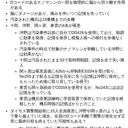
Dコードのあるナノマシンの一部を物理的に脳から切り離す作用
がある
脳にダメージがあり、痛みを伴いつつ記憶を失っていく
汚染された機兵は19番機までの全機
十郎、沖野、関ヶ原、東雲の4名が罹患
沖野は汚染事件以前に自分でDD426を使用しており、順調
に効果を発揮、記憶を保存し模擬人格への移行を余儀なく
されている
汚染事件の時点で対象のナノマシンが剥離している沖野に
は効果がない
十郎は汚染されたままS3で長時間戦闘、記憶を全て失い廃
人
関ヶ原は罹患直後に426から抑制剤C0204を受け取り、
No255まで粘るも記憶を完全に失う(記憶は沖野に保存して
もらったため後に取り戻している様子)
東雲も関ヶ原経由でC0204を使用するが、No243にはほぼ
記憶を失っている
東雲は機兵搭乗訓練時に学習装置で保存していた記憶を移
植したが、機兵関係の記憶ばかりとのこと
ダイモス襲撃開始前に15人全員罹患し沖野や関ヶ原のような形
で乗り越えていた場合、全員のDコード剥離で襲撃が発生せず正
常に最終行程を終えていた可能性もある？