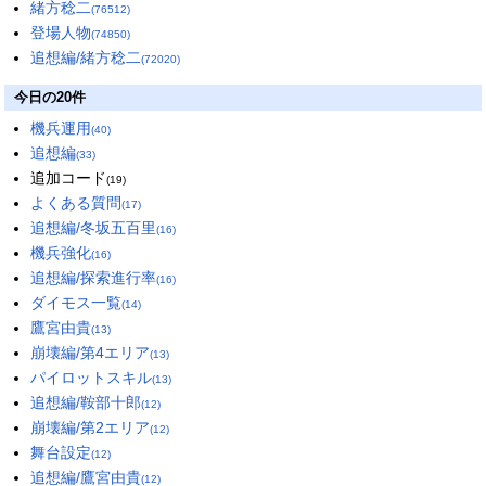
緒方稔二
(76512)
登場人物
(74850)
追想編/緒方稔二
(72020)
今日の20件
機兵運用
(40)
追想編
(33)
追加コード
(19)
よくある質問
(17)
追想編/冬坂五百里
(16)
機兵強化
(16)
追想編/探索進行率
(16)
ダイモス一覧
(14)
鷹宮由貴
(13)
崩壊編/第4エリア
(13)
パイロットスキル
(13)
追想編/鞍部十郎
(12)
崩壊編/第2エリア
(12)
舞台設定
(12)
追想編/鷹宮由貴
(12)