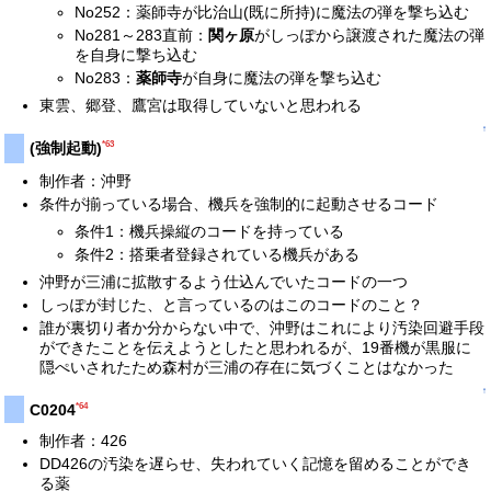
No252：薬師寺が比治山(既に所持)に魔法の弾を撃ち込む
No281～283直前：
関ヶ原
がしっぽから譲渡された魔法の弾
を自身に撃ち込む
No283：
薬師寺
が自身に魔法の弾を撃ち込む
東雲、郷登、鷹宮は取得していないと思われる
↑
*63
(強制起動)
制作者：沖野
条件が揃っている場合、機兵を強制的に起動させるコード
条件1：機兵操縦のコードを持っている
条件2：搭乗者登録されている機兵がある
沖野が三浦に拡散するよう仕込んでいたコードの一つ
しっぽが封じた、と言っているのはこのコードのこと？
誰が裏切り者か分からない中で、沖野はこれにより汚染回避手段
ができたことを伝えようとしたと思われるが、19番機が黒服に
隠ぺいされたため森村が三浦の存在に気づくことはなかった
↑
*64
C0204
制作者：426
DD426の汚染を遅らせ、失われていく記憶を留めることができ
る薬