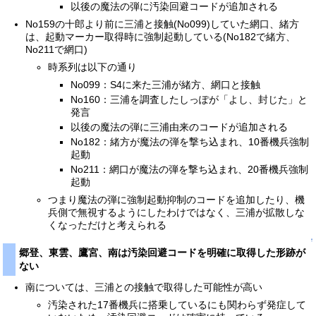
以後の魔法の弾に汚染回避コードが追加される
No159の十郎より前に三浦と接触(No099)していた網口、緒方
は、起動マーカー取得時に強制起動している(No182で緒方、
No211で網口)
時系列は以下の通り
No099：S4に来た三浦が緒方、網口と接触
No160：三浦を調査したしっぽが「よし、封じた」と
発言
以後の魔法の弾に三浦由来のコードが追加される
No182：緒方が魔法の弾を撃ち込まれ、10番機兵強制
起動
No211：網口が魔法の弾を撃ち込まれ、20番機兵強制
起動
つまり魔法の弾に強制起動抑制のコードを追加したり、機
兵側で無視するようにしたわけではなく、三浦が拡散しな
くなっただけと考えられる
↑
郷登、東雲、鷹宮、南は汚染回避コードを明確に取得した形跡が
ない
南については、三浦との接触で取得した可能性が高い
汚染された17番機兵に搭乗しているにも関わらず発症して