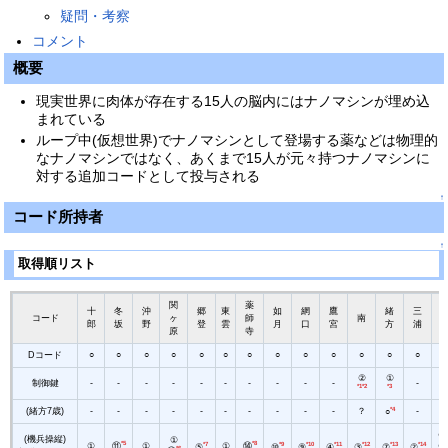
疑問・考察
コメント
概要
現実世界に肉体が存在する15人の脳内にはナノマシンが埋め込
まれている
ループ中(仮想世界)でナノマシンとして登場する薬などは物理的
なナノマシンではなく、あくまで15人が元々持つナノマシンに
対する追加コードとして投与される
↑
コード所持者
↑
取得順リスト
関
薬
十
冬
沖
郷
東
如
網
鷹
緒
三
コード
ヶ
師
南
郎
坂
野
登
雲
月
口
宮
方
浦
原
寺
Dコード
○
○
○
○
○
○
○
○
○
○
○
○
○
②
①
制御鍵
-
-
-
-
-
-
-
-
-
-
-
-
*1
*2
*3
(緒方7歳)
-
-
-
-
-
-
-
-
-
-
？
*4
-
-
○
⑥
(機兵操縦)
①
*5
*8
⑧
①
⑪
①
*7
①
⑭
*9
*10
*11
*12
*13
*14
⑤
⑩
⑨
④
③
⑦
②