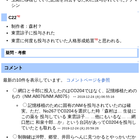
シン
↑
*82
C22
制作者：森村？
東雲諒子に投与された
*83
東雲に何度も投与されていた人格形成処置
と思われる。
↑
疑問・考察
↑
コメント
最新の10件を表示しています。
コメントページを参照
網口と十郎に投入したのはCO204ではなく、記憶移植ための
もの（NM:A8076/NM:A8075） --
2019-12-24 (火) 06:55:16
記憶移植のために固有のNMを投与されていたのは確
実。ただ、No267でC0204を選択した時「森村は… 生徒に
この薬を 投与している 東雲諒子… …他にもいるな… …網
口愁に 和泉十郎…か」という台詞があってC0204を投与し
ていたとも取れる --
2019-12-24 (火) 20:59:26
制御鍵は沖野、郷登、井田らへんに見つかるとやっかいだか