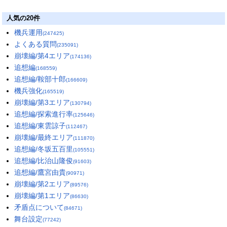
人気の20件
機兵運用
(247425)
よくある質問
(235091)
崩壊編/第4エリア
(174136)
追想編
(168559)
追想編/鞍部十郎
(166609)
機兵強化
(165519)
崩壊編/第3エリア
(130794)
追想編/探索進行率
(125646)
追想編/東雲諒子
(112467)
崩壊編/最終エリア
(111870)
追想編/冬坂五百里
(105551)
追想編/比治山隆俊
(91603)
追想編/鷹宮由貴
(90971)
崩壊編/第2エリア
(89576)
崩壊編/第1エリア
(86630)
矛盾点について
(84671)
舞台設定
(77242)