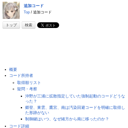
追加コード
Top
/ 追加コード
トップ
検索
概要
コード所持者
取得順リスト
疑問・考察
沖野が三浦に拡散指定していた強制起動のコードどうな
った？
郷登、東雲、鷹宮、南は汚染回避コードを明確に取得し
た形跡がない
制御鍵はいつ、なぜ緒方から南に移ったのか？
コード詳細