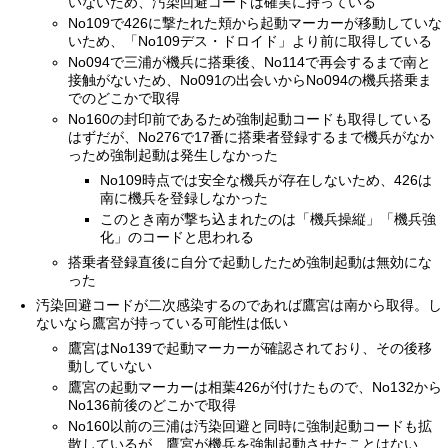
いないため、汚染回避コードは確実に持っている
No109で426に撃たれた頬から起動マーカーが移動していな
いため、「No109デス・ドロイド」より前に取得している
No094で三浦が機兵に搭乗後、No114で再会するまで南と
接触がないため、No091の出会いからNo094の機兵搭乗ま
でのどこかで取得
No160の封印前であるため強制起動コードも取得している
はずだが、No276で17番に搭乗者登録するまで機兵がなか
っため強制起動は発生しなかった
No109時点では安全な機兵が存在しないため、426は
南に機兵を登録しなかった
このとき南が撃ち込まれたのは「機兵操縦」「機兵強
化」のコードと思われる
搭乗者登録直後に自分で起動したため強制起動は無効にな
った
汚染回避コードが二次感染するのであれば鷹宮は南から取得。し
ないなら鷹宮が持っている可能性は低い
鷹宮はNo139で起動マーカーが確認されており、その後移
動していない
鷹宮の起動マーカーは相葉426が付けたもので、No132から
No136前後のどこかで取得
No160以前の三浦は汚染回避と同時に強制起動コードも拡
散しているが、鷹宮が機兵を強制起動させたことはない