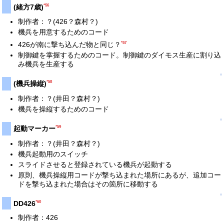
*56
(緒方7歳)
制作者：？(426？森村？)
機兵を用意するためのコード
*57
426が南に撃ち込んだ物と同じ？
制御鍵を掌握するためのコード。制御鍵のダイモス生産に割り込
み機兵を生産する
↑
*58
(機兵操縦)
制作者：？(井田？森村？)
機兵を操縦するためのコード
↑
*59
起動マーカー
制作者：？(井田？森村？)
機兵起動用のスイッチ
スライドさせると登録されている機兵が起動する
原則、機兵操縦用コードが撃ち込まれた場所にあるが、追加コー
ドを撃ち込まれた場合はその箇所に移動する
↑
*60
DD426
制作者：426