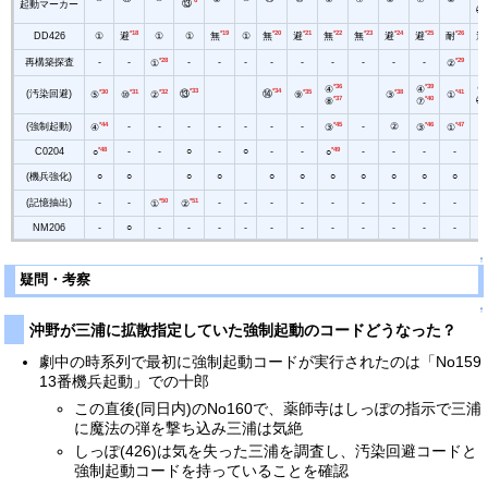
*6
⑬
起動マーカー
⑫
*18
*19
*20
*21
*22
*23
*24
*25
*26
DD426
①
避
①
①
無
①
無
避
無
無
避
避
耐
避
再構築探査
-
-
*28
-
-
-
-
-
-
-
-
-
*29
-
①
②
⑥
*36
*39
④
④
*33
*34
(汚染回避)
*30
*31
*32
⑬
⑭
*35
*38
*41
⑤
⑩
②
⑨
③
①
*37
*40
⑪
⑧
⑦
(強制起動)
*44
-
-
-
-
-
-
-
*45
-
②
*46
*47
-
④
③
③
①
C0204
*48
-
-
○
-
○
-
-
*49
-
-
-
-
-
○
○
(機兵強化)
○
○
○
○
○
○
○
○
○
○
○
(記憶抽出)
-
-
*50
*51
-
-
-
-
-
-
-
-
-
-
①
②
NM206
-
○
-
-
-
-
-
-
-
-
-
-
-
-
↑
疑問・考察
↑
沖野が三浦に拡散指定していた強制起動のコードどうなった？
劇中の時系列で最初に強制起動コードが実行されたのは「No159
13番機兵起動」での十郎
この直後(同日内)のNo160で、薬師寺はしっぽの指示で三浦
に魔法の弾を撃ち込み三浦は気絶
しっぽ(426)は気を失った三浦を調査し、汚染回避コードと
強制起動コードを持っていることを確認