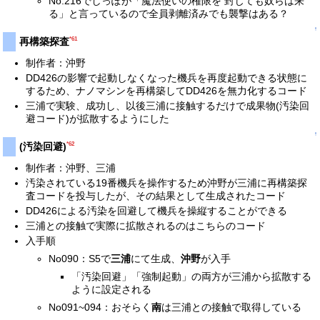
No.216でしっぽが「魔法使いの権限を 封じても奴らは来
る」と言っているので全員剥離済みでも襲撃はある？
↑
*61
再構築探査
制作者：沖野
DD426の影響で起動しなくなった機兵を再度起動できる状態に
するため、ナノマシンを再構築してDD426を無力化するコード
三浦で実験、成功し、以後三浦に接触するだけで成果物(汚染回
避コード)が拡散するようにした
↑
*62
(汚染回避)
制作者：沖野、三浦
汚染されている19番機兵を操作するため沖野が三浦に再構築探
査コードを投与したが、その結果として生成されたコード
DD426による汚染を回避して機兵を操縦することができる
三浦との接触で実際に拡散されるのはこちらのコード
入手順
No090：S5で
三浦
にて生成、
沖野
が入手
「汚染回避」「強制起動」の両方が三浦から拡散する
ように設定される
No091~094：おそらく
南
は三浦との接触で取得している