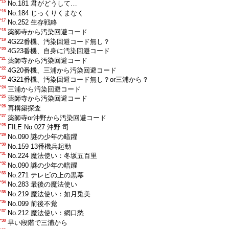
*15
No.181 君がどうして…
*16
No.184 じっくりくまなく
*17
No.252 生存戦略
*18
薬師寺から汚染回避コード
*19
4G22番機、汚染回避コード無し？
*20
4G23番機、自身に汚染回避コード
*21
薬師寺から汚染回避コード
*22
4G20番機、三浦から汚染回避コード
*23
4G21番機、汚染回避コード無し？or三浦から？
*24
三浦から汚染回避コード
*25
薬師寺から汚染回避コード
*26
再構築探査
*27
薬師寺or沖野から汚染回避コード
*28
FILE No.027 沖野 司
*29
No.090 謎の少年の暗躍
*30
No.159 13番機兵起動
*31
No.224 魔法使い：冬坂五百里
*32
No.090 謎の少年の暗躍
*33
No.271 テレビの上の黒幕
*34
No.283 最後の魔法使い
*35
No.219 魔法使い：如月兎美
*36
No.099 前後不覚
*37
No.212 魔法使い：網口愁
*38
早い段階で三浦から