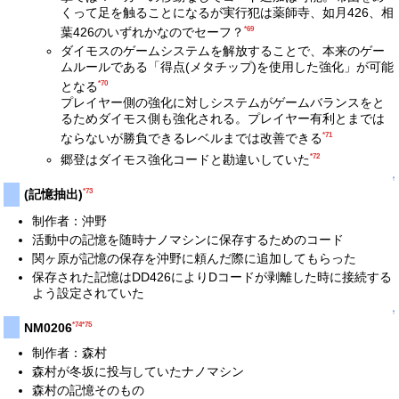
くって足を触ることになるが実行犯は薬師寺、如月426、相
*69
葉426のいずれかなのでセーフ？
ダイモスのゲームシステムを解放することで、本来のゲー
ムルールである「得点(メタチップ)を使用した強化」が可能
*70
となる
プレイヤー側の強化に対しシステムがゲームバランスをと
るためダイモス側も強化される。プレイヤー有利とまでは
*71
ならないが勝負できるレベルまでは改善できる
*72
郷登はダイモス強化コードと勘違いしていた
↑
*73
(記憶抽出)
制作者：沖野
活動中の記憶を随時ナノマシンに保存するためのコード
関ヶ原が記憶の保存を沖野に頼んだ際に追加してもらった
保存された記憶はDD426によりDコードが剥離した時に接続する
よう設定されていた
↑
*74
*75
NM0206
制作者：森村
森村が冬坂に投与していたナノマシン
森村の記憶そのもの