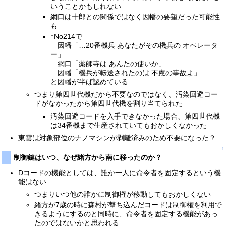
いうことかもしれない
網口は十郎との関係ではなく因幡の要望だった可能性
も
↑No214で
因幡「…20番機兵 あなたがその機兵の オペレータ
ー」
網口「薬師寺は あんたの使いか」
因幡「機兵が転送されたのは 不慮の事故よ」
と因幡が半ば認めている
つまり第四世代機だから不要なのではなく、汚染回避コー
ドがなかったから第四世代機を割り当てられた
汚染回避コードを入手できなかった場合、第四世代機
は34番機まで生産されていてもおかしくなかった
東雲は対象部位のナノマシンが剥離済みのため不要になった？
↑
制御鍵はいつ、なぜ緒方から南に移ったのか？
Dコードの機能としては、誰か一人に命令者を固定するという機
能はない
つまりいつ他の誰かに制御権が移動してもおかしくない
緒方が7歳の時に森村が撃ち込んだコードは制御権を利用で
きるようにするのと同時に、命令者を固定する機能があっ
たのではないかと思われる