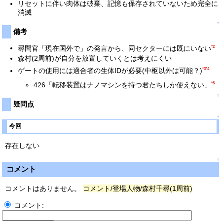
リセットに伴い肉体は破棄、記憶も保存されていないため完全に
消滅
↑
備考
*2
尋問官「現在国外で」の発言から、同セクターには既にいない
森村(2周前)が自分を放置していくとは考えにくい
*3
*4
ゲートの使用には適合者の生体IDが必要(中枢以外は可能？)
*5
426「転移装置はナノマシンを持つ君たちしか使えない」
↑
疑問点
↑
今回
存在しない
↑
コメント
コメントはありません。
コメント/登場人物/森村千尋(1周前)
コメント: