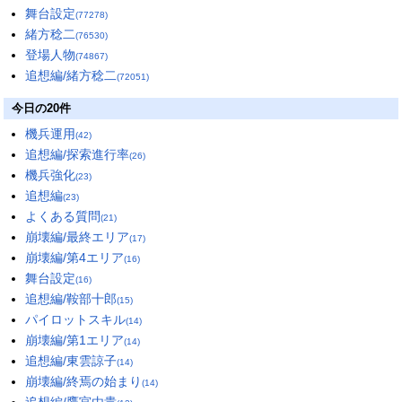
舞台設定
(77278)
緒方稔二
(76530)
登場人物
(74867)
追想編/緒方稔二
(72051)
今日の20件
機兵運用
(42)
追想編/探索進行率
(26)
機兵強化
(23)
追想編
(23)
よくある質問
(21)
崩壊編/最終エリア
(17)
崩壊編/第4エリア
(16)
舞台設定
(16)
追想編/鞍部十郎
(15)
パイロットスキル
(14)
崩壊編/第1エリア
(14)
追想編/東雲諒子
(14)
崩壊編/終焉の始まり
(14)
追想編/鷹宮由貴