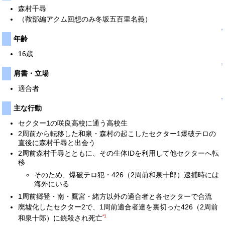
森村千尋
（鞍部編アクム回想のみ冬坂五百里名義）
↑
年齢
16歳
↑
肩書・立場
適合者
↑
主な行動
セクター1の咲良高校に通う高校生
2周前から転移した和泉・森村の起こしたセクター1爆破テロの
直後に森村千尋と出会う
2周前森村千尋とともに、その生体IDを利用して他セクターへ転
移
そのため、爆破テロ犯・426（2周前和泉十郎）逮捕時には
海外にいる
1周前郷登・南・鷹宮・緒方以外の適合者と各セクターで合流
廃墟化したセクター2で、1周前適合者達を裏切った426（2周前
*1
和泉十郎）に銃殺され死亡