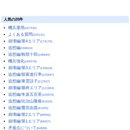
人気の20件
機兵運用
(247530)
よくある質問
(235141)
崩壊編/第4エリア
(174176)
追想編
(168624)
追想編/鞍部十郎
(166645)
機兵強化
(165579)
崩壊編/第3エリア
(130818)
追想編/探索進行率
(125687)
追想編/東雲諒子
(112507)
崩壊編/最終エリア
(111903)
追想編/冬坂五百里
(105576)
追想編/比治山隆俊
(91629)
追想編/鷹宮由貴
(91005)
崩壊編/第2エリア
(89594)
崩壊編/第1エリア
(86657)
矛盾点について
(84699)