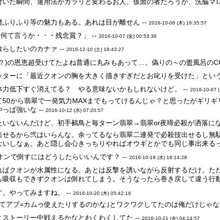
付いた瞬間、運用法がガラリと変わるお人。仮面の者だろうが、洗脳マロ
ふりふり等の魅力もある。あれは目が離せん --
2016-10-06 (木) 16:35:57
。何て言うか・・・残念賞？」 --
2016-10-07 (金) 00:53:36
らしたいのカナァ --
2016-12-10 (土) 18:43:27
？)の恩恵超受けてたよね普通に丸みもあって…。偽りの～の盥風呂のCG
ッターに「最近クオンの胸を大きく描きすぎだとお叱りを受けた」という
力低下すぐ消えてる？ やる意味ないかもしれないけど。 --
2016-10-07 
50から翡翠で一発気力MAXまでもってけるんじゃ？と思ったがギリギ
っぱ強いな --
2016-10-12 (水) 07:20:57
いないんだけど、初手鵺鳥と毎ターン翡翠→翡翠or夜啼必殺が洒落にな
出せるから弐はいらんな。余ってるなら翡翠二連発で必殺技出せるし無
ないしなぁ。あと隠し会心きっちりやればオウギとかでも同じ事出来るっ
オンで倒すにはどうしたらいいんです？ --
2016-10-19 (水) 18:14:28
ればクオンが水属性になる。あとは反撃を誘いながら反射するだけ。た
も吸収もできずクオンは倒れてしまう。そうなったら巻き戻して違う行動
。やってみますね。 --
2016-10-20 (木) 05:42:16
てアブ=カムゥ使えたりするのかな｣とワクワクしてたのは俺だけじゃない
ストーリー中戦えるかなとわくわくしてた --
2016-10-21 (金) 04:14:57