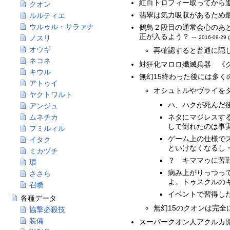
紅白トロフィー取ってから進
クオン
翡翠は気力吸収があるため
ルルティエ
ウルゥル・サラァナ
鵺鳥２段目の通常会心のあ
正が入るよう？ --
ノスリ
2016-09-29 
オウギ
再確認すると普通に隠し
ネコネ
対狂化マロロ殲滅兵器 《ク
キウル
無幻15終わった後には多く
アトゥイ
オシュトルやヴライをタ
ヤクトワルト
ハ、ハクが死んだ後
アンジュ
ネタにマジレスす
ムネチカ
して倒れたのは事
フミルィル
ゲーム上の仕様で
イタク
といけなくなるし・
ミカヅチ
？ キママゥに苦
環
病み上がりっつっ
ささら
よ。トゥスクルの
召喚
イベントで習得し
各種データ
無幻15のクオンは完全に
協撃必殺技
装備
スーパークオン人アクルカ開