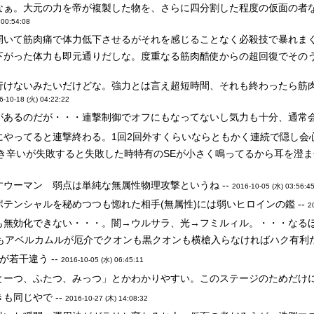
なぁ。大元の力を帝が複製した物を、さらに四分割した程度の仮面の者
 00:54:08
開いて筋肉痛で体力低下させるがそれを感じることなく必殺技で暴れまくる
がった体力も即元通りだしな。度重なる筋肉酷使からの超回復でそのうち
行けないみたいだけどな。強力とは言え超短時間、それも終わったら筋
6-10-18 (火) 04:22:22
があるのだが・・・連撃制御でオフにもなってないし気力も十分、通常会
やってると連撃終わる。1回2回外すくらいならともかく連続で隠し会心
き辛いが失敗すると失敗した時特有のSEが小さく鳴ってるから耳を澄ま
ウーマン 弱点は単純な無属性物理攻撃というね --
2016-10-05 (水) 03:56:4
テンシャルを秘めつつも惚れた相手(無属性)には弱いヒロインの鑑 --
2
も無効化できない・・・。闇→ウルサラ、光→フミルィル。・・・なるほど
もアベルカムルが厄介でクオンも黒クオンも横槍入らなければハク有利だ
若干違う --
2016-10-05 (水) 06:45:11
とーつ、ふたつ、みっつ」とかわかりやすい。このステージのためだけに録
も同じやで --
2016-10-27 (木) 14:08:32