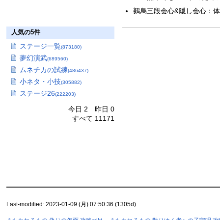
鵺烏三段会心&隠し会心：体
人気の5件
ステージ一覧
(873180)
夢幻演武
(689560)
ムネチカの試練
(486437)
小ネタ・小技
(305882)
ステージ26
(222203)
今日 2 昨日 0
すべて 11171
Last-modified: 2023-01-09 (月) 07:50:36 (1305d)