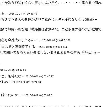
なんか吹き飛ばすくらい訳ないんだろう。・・・・・・筋肉痛で倒れ
 --
2016-10-04 (火) 09:58:49
クオンさんの身体がクロウ並みにムキムキになりそう(絶望) --
肉痛で戦闘不能な辺り戦略性は皆無やな。まだ仮面の者の方が戦場で
心も全部成功してるのに --
2016-10-01 (土) 02:52:31
ミスると連撃終了する --
2016-10-01 (土) 03:09:02
せて聞いてみると良い失敗しない限り止まる事なぞあり得んから --
5
016-10-06 (木) 03:43:55
、納得だな --
2016-10-06 (木) 03:46:27
しね --
2016-10-06 (木) 09:24:00
ったのか… --
2016-10-12 (水) 07:09:31