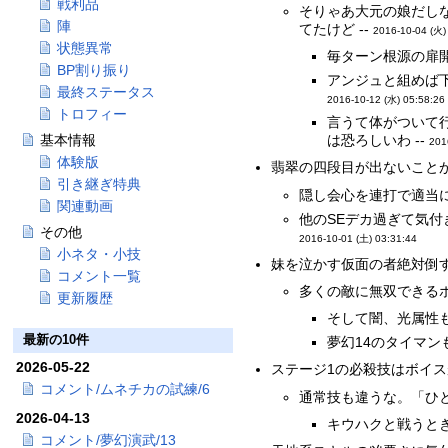
戦利品
そりゃあ大元の娘だし
陣
てたけど --
2016-10-04 (火)
状態異常
毎ターン根源の扉
BP割り振り
アンジュと組めば下
最終ステータス
2016-10-12 (水) 05:58:26
トロフィー
言うて体がついて
基本情報
は恐ろしいわ --
201
体験版
翡翠の四段目が出ないこと
引き継ぎ特典
隠し会心を連打で適当に
関連動画
他のSEデカ過ぎて気付
その他
2016-10-01 (土) 03:31:44
小ネタ・小技
妹を泣かす仮面の者絶対倒す
コメント一覧
多くの敵に無双できるポ
更新履歴
そして闇、光属性
最新の10件
夢幻14のタイマン
2026-05-22
ステージ1の必殺技はボイスが
コメント/ムネチカの試練/6
通常技も違うな。「ひ
2026-04-13
キウハクと戦うとき
コメント/夢幻演武/13