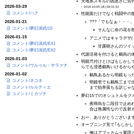
天地系スキルの凶悪さに気
-
2026-03-29
2016-10-05 (水) 08:31:52
コメント/ハク
性能面だけでなく戦闘中の腰
2026-01-21
???「でもなぁ・・・
コメント/夢幻演武/15
そんなに命の花を散
2026-01-15
アニメではキャラデザ(
コメント/夢幻演武/EX1
甘露樹さんのツイ
コメント/夢幻演武/EX2
代謝活発を付けると鵺烏の体
2026-01-03
明鏡弐付けとけばもしかして
コメント/ウルゥル・サラァナ
らでも浸透鵺鳥いけるからや
2026-01-02
鵺鳥あるから明鏡もった
コメント/ネコネ
明鏡壱でも鵺鳥三まで
コメント/ルルティエ
まで効率落ちる訳じゃ
コメント/ミカヅチ
夢幻15でのオシュトルをク
夜啼烏を二段目で止め
合は無属性なので反射
おー、ありがとうございます
オープニング見て｢もしかし
俺はアブ＝カムゥ軍団と