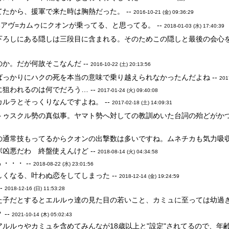
たから、援軍で来た時は胸熱だった。 --
2016-10-21 (金) 09:36:29
いアヴ=カムゥにクオンが乗ってる、と思ってる。 --
2018-01-03 (水) 17:40:39
ろしにある隠しは三段目に含まれる。そのためこの隠しと最後の会心を決め
か。だが何故そこなんだ --
2016-10-22 (土) 20:13:56
っかりにハクの死を本当の意味で乗り越えられなかったんだよね --
201
狙われるのは何でだろう… --
2017-01-24 (火) 09:40:08
ルラとそっくりなんですよね。 --
2017-02-18 (土) 14:09:31
トゥスクル勢の真似事。ヤマト勢へ対しての教訓めいた台詞の殆どがかつ
の通常技もってるからクオンの出撃数は多いですね。ムネチカも気力吸収
凶悪だわ 終盤使えんけど --
2018-08-14 (火) 04:34:58
・・・ --
2018-08-22 (水) 23:01:56
くなる、叶わぬ恋をしてしまった --
2018-12-14 (金) 19:24:59
-
2018-12-16 (日) 11:53:28
子だとするとエルルゥ達の見た目の若いこと、カミュに至っては幼過ぎないか
--
2021-10-14 (木) 05:02:43
ルルゥやカミュを含めてみんなが18歳以上と"設定"されてるので、年齢なん