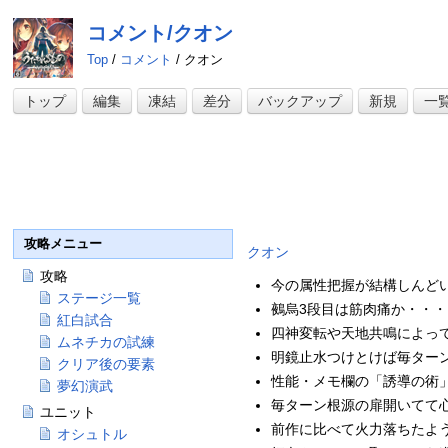
コメント/クオン
Top
/
コメント
/ クオン
トップ
編集
凍結
差分
バックアップ
新規
一
攻略メニュー
クオン
攻略
今の属性把握が結構しんどい子
ステージ一覧
鵺烏3段目は筋肉痛か・・・ 
紅白試合
四神変転や天地共鳴によって
ムネチカの試練
明鏡止水つけとけば毎ターン
クリア後の要素
性能・メモ欄の「誘導の術」
夢幻演武
毎ターン根源の扉開いてて心
ユニット
前作に比べて火力落ちたよ
オシュトル