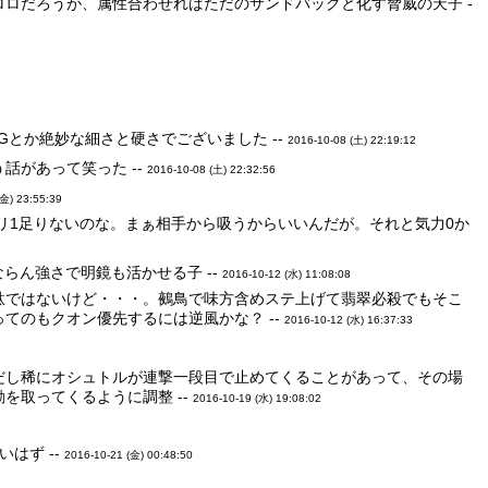
ロだろうが、属性合わせればただのサンドバッグと化す脅威の天子 -
とか絶妙な細さと硬さでございました --
2016-10-08 (土) 22:19:12
話があって笑った --
2016-10-08 (土) 22:32:56
(金) 23:55:39
リ1足りないのな。まぁ相手から吸うからいいんだが。それと気力0か
らん強さで明鏡も活かせる子 --
2016-10-12 (水) 11:08:08
駄ではないけど・・・。鵺鳥で味方含めステ上げて翡翠必殺でもそこ
てのもクオン優先するには逆風かな？ --
2016-10-12 (水) 16:37:33
だし稀にオシュトルが連撃一段目で止めてくることがあって、その場
を取ってくるように調整 --
2016-10-19 (水) 19:08:02
はず --
2016-10-21 (金) 00:48:50