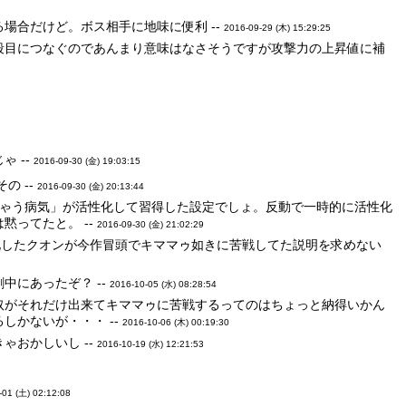
場合だけど。ボス相手に地味に便利 --
2016-09-29 (木) 15:29:25
段目につなぐのであんまり意味はなさそうですが攻撃力の上昇値に補
 --
2016-09-30 (金) 19:03:15
の --
2016-09-30 (金) 20:13:44
ちゃう病気」が活性化して習得した設定でしょ。反動で一時的に活性化
ってたと。 --
2016-09-30 (金) 21:02:29
化したクオンが今作冒頭でキママゥ如きに苦戦してた説明を求めない
にあったぞ？ --
2016-10-05 (水) 08:28:54
奴がそれだけ出来てキママゥに苦戦するってのはちょっと納得いかん
しかないが・・・ --
2016-10-06 (木) 00:19:30
おかしいし --
2016-10-19 (水) 12:21:53
-01 (土) 02:12:08