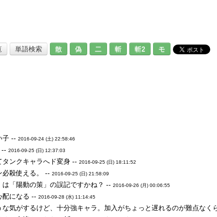
覧
単語検索
散
偽
二
斬
斬2
モ
 --
2016-09-24 (土) 22:58:46
--
2016-09-25 (日) 12:37:03
タンクキャラへド変身 --
2016-09-25 (日) 18:11:52
必殺使える。 --
2016-09-25 (日) 21:58:09
は「陽動の策」の誤記ですかね？ --
2016-09-26 (月) 00:06:55
配になる --
2016-09-28 (水) 11:14:45
うな気がするけど、十分強キャラ。加入がちょっと遅れるのが難点なくら