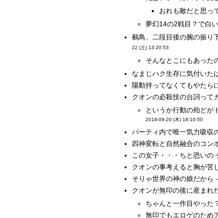
おれも敵だと思って
夢幻14の2戦目？で白
鵺鳥、二段目後の腕の振り下
22 (土) 13:20:53
そんなとこにもあったの
なまじハク生存に気付いたば
陽動持ってなくてもやたらに
クオンの必殺技の台詞ってカ
というか行動の殆どが
2018-09-20 (木) 18:10:50
パーティ内で唯一気力吸収
四神変転と自然融合のコンボ
この女子・・・ちと恐いのぅ
クオンの事考えると胸が苦し
そりゃ世界の神の娘だから -
クオンが無印の後に産まれた
ちゃんと一作目やった？ 
無印でもエロゲのためア