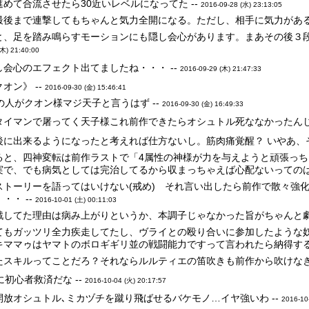
めて合流させたら30近いレベルになってた --
2016-09-28 (水) 23:13:05
最後まで連撃してもちゃんと気力全開になる。ただし、相手に気力がある
と、足を踏み鳴らすモーションにも隠し会心があります。まあその後３
(木) 21:40:00
会心のエフェクト出てましたね・・・ --
2016-09-29 (木) 21:47:33
オン》 --
2016-09-30 (金) 15:46:41
の人がクオン様マジ天子と言うはず --
2016-09-30 (金) 16:49:33
イマンで屠ってく天子様これ前作できたらオシュトル死ななかったんじゃ
に出来るようになったと考えれば仕方ないし。筋肉痛覚醒？ いやあ、そ
ると、四神変転は前作ラストで「4属性の神様が力を与えようと頑張っ
実で、でも病気としては完治してるから収まっちゃえば心配ないってのは黙
ストーリーを語ってはいけない(戒め) それ言い出したら前作で散々強
・・ --
2016-10-01 (土) 00:11:03
戦してた理由は病み上がりというか、本調子じゃなかった旨がちゃんと劇中
てもガッツリ全力疾走してたし、ヴライとの殴り合いに参加したような
キママゥはヤマトのボロギギリ並の戦闘能力ですって言われたら納得する
たスキルってことだろ？それならルルティエの笛吹きも前作から吹けなきゃ
初心者救済だな --
2016-10-04 (火) 20:17:57
放オシュトル､ミカヅチを蹴り飛ばせるバケモノ…イヤ強いわ --
2016-10