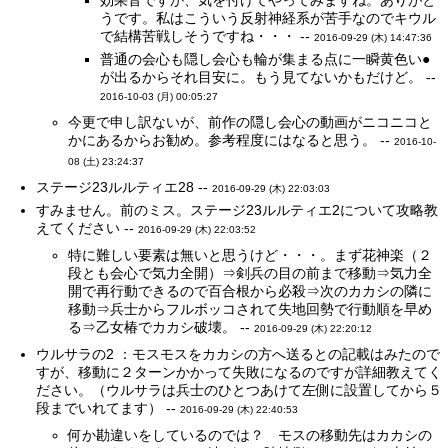
効果音ですか、気を付けてやってみますね。ありがと
うです。私はこういう反射神経系が苦手なのでキウル
で結構苦戦しそうですね・・・ --
2016-09-29 (木) 14:47:36
普通の会心も隠し会心も輪が集まる点に一瞬黄色い●
が出るからそれ目安に。もう見てないかもだけど。 --
2016-10-03 (月) 00:05:27
今更で申し訳ないが、前作の隠し会心の動画がニコニコと
かにあるからお勧め。参考程度にはなると思う。 --
2016-10-
08 (土) 23:24:37
ステージ23ルルティエ28 --
2016-09-29 (木) 22:03:03
すみません。前のミス。ステージ23ルルティエ2について攻略教
えてください --
2016-09-29 (木) 22:03:52
特に難しい要素は無いと思うけど・・・。まず花神楽（２
段とも会心で気力全開）⇒剣兵の目の前まで移動⇒気力全
開で再行動できるので百合根から必殺⇒次のカカシの隣に
移動⇒兵士からフルボッコされて失地回勢で行動順を早め
る⇒乙女椿でカカシ破壊。 --
2016-09-29 (木) 22:20:12
ウルサラの2 ：モスモスをカカシの方へ送るとの記載はみたので
すが、移動に２ターンかかって失敗になるのですが詳細教えてく
ださい。（ウルサラは兵士のひとつあけて左側に設置してから５
段までいれてます） --
2016-09-29 (木) 22:40:53
何か勘違いをしているのでは？ モスの移動先はカカシの