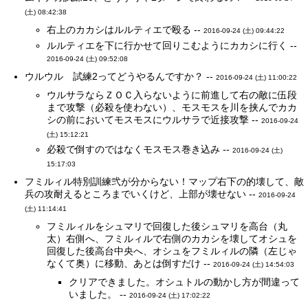
(土) 08:42:38
右上のカカシはルルティエで殴る --
2016-09-24 (土) 09:44:22
ルルティエを下に行かせて回りこむようにカカシに行く --
2016-09-24 (土) 09:52:08
ウルウル 試練2ってどうやるんですか？ --
2016-09-24 (土) 11:00:22
ウルサラならＺＯＣ入らないように前進して右の敵に伍段
まで攻撃（必殺を使わない）、モスモスを川を挟んでカカ
シの前においてモスモスにウルサラで近接攻撃 --
2016-09-24
(土) 15:12:21
必殺で倒すのではなくモスモス巻き込み --
2016-09-24 (土)
15:17:03
フミルィル特別訓練弐が分からない！マップ右下の的壊して、敵
兵の攻耐えるところまでいくけど、上部が壊せない --
2016-09-24
(土) 11:14:41
フミルィルをシュマリで回復した後シュマリを高台（丸
太）右側へ、フミルィルで右側のカカシを壊してオシュを
回復した後高台中央へ、オシュをフミルィルの隣（左じゃ
なくて奥）に移動、あとは倒すだけ --
2016-09-24 (土) 14:54:03
クリアできました。オシュトルの動かし方が間違って
いました。 --
2016-09-24 (土) 17:02:22