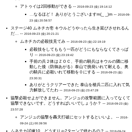
アトゥイは2回移動ができる --
2016-09-23 (金) 19:14:12
…なるほど！ ありがとうございますm(_ _)m --
2016-09-
23 (金) 20:58:57
ステージ40 ムネチカ壱 キウルどうやったら生き延びさせれるん
だ… --
2016-09-23 (金) 20:21:21
ムネチカの必殺技見てみ --
2016-09-23 (金) 22:19:19
必殺技をしてももう一匹がどうにもならなくてさっぱ
り --
2016-09-23 (金) 23:19:42
手前の兵２体はＺＯＣ、手前の騎兵はキウルの隣に移
動した後（防御あがる）泰山で挑発いれて耐える、奥
の騎兵に必殺いれて移動を０にする --
2016-09-23 (金)
23:30:31
ありがとうクリアーできた 泰山を槍兵二匹に入れて気
力解放してたわ --
2016-09-23 (金) 23:47:28
協撃必殺せよができません。アンジュの攻撃範囲に入ってなくて
協撃できないです。どうすればいいでしょうか？ --
2016-09-23 (金)
23:57:28
アンジュの協撃を轟天打破にセットするといいよ。 --
2016-
09-24 (土) 00:39:56
ムネチカ試練10、どうすりゃ2ターンで終わるの？ --
2016-09-24