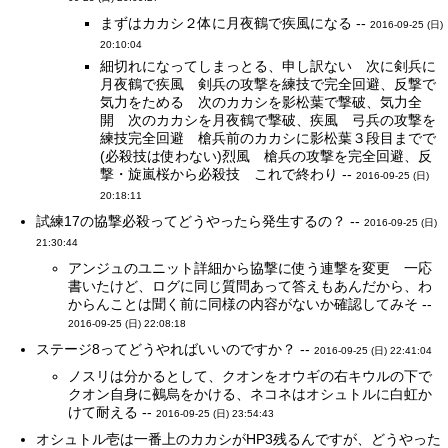
まずはカカシ２体に月夜鶴で疾風になる --
2016-09-25 (日)
20:10:04
細切れになってしまっとる、申し訳ない 次に剣兵に
月夜鶴で疾風 剣兵の攻撃を練技で完全回避、反撃で
気力をためる 次のカカシを影松葉で撃破、気力全
開 次のカカシを月夜鶴で撃破、疾風 弓兵の攻撃を
練技完全回避 槍兵前のカカシに影松葉３段目までで
(必殺技は使わない)烈風 槍兵の攻撃を完全回避、反
撃・旋嵐桜から必殺技 これで終わり --
2016-09-25 (日)
20:18:11
試練17の協撃必殺ってどうやったら発生するの？ --
2016-09-25 (日)
21:30:44
アンジュのユニット詳細から協撃に使う連撃を変更 一応
書いたけど、ログに同じ質問あって答えもあんだから、わ
からんことは聞く前に同様の内容がないか確認してみそ --
2016-09-25 (日) 22:08:18
ステージ8ってどうやればいいのですか？ --
2016-09-25 (日) 22:41:04
ノスリは分かるとして、クオンをオウギの右キウルの下で
クオン自身に鵺烏をかける、ネコネはオシュトルに白虹か
けて耐える --
2016-09-25 (日) 23:54:43
オシュトル壱は一番上のカカシがHP3残るんですが、どうやった