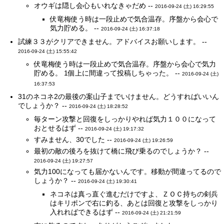
オウギは隠し会心もいれなきゃだめ --
2016-09-24 (土) 16:29:55
伏竜梅使う時は一段止めで気合温存。序盤から会心で
気力貯める。 --
2016-09-24 (土) 16:37:18
試練３３がクリアできません。アドバイスお願いします。 --
2016-09-24 (土) 15:55:42
伏竜梅使う時は一段止めで気合温存。序盤から会心で気力
貯める。 1個上に間違って投稿しちゃった。 --
2016-09-24 (土)
16:37:53
31のネコネ2の最後の案山子までいけません。どうすればいいん
でしょうか？ --
2016-09-24 (土) 18:28:52
毎ターン攻撃と回復をしっかりやれば気力１００になって
おとせるはず --
2016-09-24 (土) 19:17:32
すみません、30でした --
2016-09-24 (土) 19:26:59
最初の敵の後ろを抜けて橋に飛び乗るのでしょうか？ --
2016-09-24 (土) 19:27:57
気力100になっても届かないんです。移動が間違ってるので
しょうか？ --
2016-09-24 (土) 19:30:41
ネコネは真っ直ぐ進むだけですよ、ＺＯＣ持ちの剣兵
はキリポンで右に釣る、あとは回復と攻撃をしっかり
入れればできるはず --
2016-09-24 (土) 21:21:59