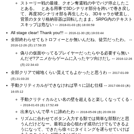
ストーリー戦の最後、クオン奪還戦の中でバグ停止したこ
とある。 とある用事で3Dシナリオ部分を跨いで巻き戻し
て、再度3Dシナリオ部を再生したら、3Dキャラが硬直し、
背景のタタリ格納容器は回転したまま。SRPG内のテキスト
スキップは危ない --
2018-01-03 (水) 18:00:59
All stage clear! Thank you!!! --
2016-11-30 (水) 19:03:44
全部終わらせてもトロフィーとか無いんだね、徒労だったわ。 --
2016-12-26 (月) 17:59:35
偽りの仮面やってるプレイヤーだったらやる必要すら無い
んだぞ?アニメからゲームに入ったヤツ向けだし --
2016-12-26
(月) 22:34:43
全部クリアで縮地くらい貰えてもよかったと思うわ --
2017-01-09
(月) 21:03:20
手動クリティカルができなければ早々に詰む仕様 --
2017-08-03 (木)
16:05:12
手動クリティカルとい名の壁を超えると楽しくなってくる -
-
2018-01-03 (水) 17:52:49
出来ないんで早々に諦めたわ --
2018-05-09 (水) 20:09:33
リズムに合わせてボタン入力する類では簡単な部類だと思
うんだけどなー。最初は会心狙わず成功だけでもできるよ
うになって、できたら徐々にタイミングを遅らせていけば