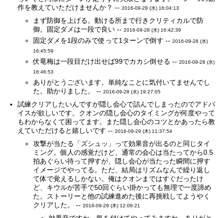
作を教えていただけませんか？ --
2016-09-28 (水) 16:04:13
まず防御を上げる。動ける所まで行きクリティカルで防
御。固定ダメは一段で良い --
2016-09-28 (水) 16:42:39
固定ダメを1段のみで使って1ターンで倒す --
2016-09-28 (水)
16:45:59
伏竜梅は一段目だけ出せば99でカカシ倒せる --
2016-09-28 (水)
16:46:53
ありがとうございます。単純なことに気付いてませんでし
た。助かりました。 --
2016-09-28 (水) 19:27:05
試練クリアしたいんですが隠し会心で詰んでしまったのでアドバ
イスが欲しいです。クオンの隠し会心のタイミングが何度やって
もわからなくて困ってます。また隠し会心のコツとかあったら教
えていただけると嬉しいです --
2016-09-29 (木) 11:37:54
攻撃が当たる「ズシュッ」って効果音が出るのと同じタイ
ミング。個人の感覚だけど、通常の会心は当たってから0.5
拍あぐらい待って押すが、隠し会心が当たった瞬間に押す
イメージでやってる。ただ、結局はリズムなんで繰り返し
て体で覚えるしかない。俺はクオンまではすぐだったけ
ど、キウルが苦手で50回ぐらい掛かっても無理で一度諦め
た。ストーリーと他の試練進めた後に再挑戦してようやく
クリアした。 --
2016-09-29 (木) 12:09:21