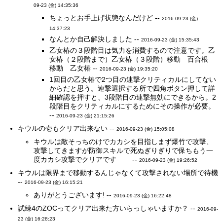
09-23 (金) 14:35:36
ちょっとお手上げ状態なんだけど --
2016-09-23 (金)
14:37:23
なんとか自己解決しました --
2016-09-23 (金) 15:35:43
乙女椿の３段階目は気力を消費するので注意です。乙
女椿（２段階まで）乙女椿（３段階）移動 百合根
移動 乙女椿 --
2016-09-23 (金) 19:35:20
1回目の乙女椿で2つ目の連撃クリティカルにしてない
からだと思う。連撃選択する所で四角ボタン押して詳
細確認を押すと、3段階目の連撃無効にできるから。2
段階目をクリティカルにするためにその操作が必要。
--
2016-09-23 (金) 21:15:26
キウルの壱もクリア出来ない --
2016-09-23 (金) 15:05:08
キウルは敵そっちのけでカカシを目指しまず爆竹で攻撃、
攻撃してきますが防御スキルで死ぬぎりぎりで保ちもう一
度カカシ攻撃でクリアです --
2016-09-23 (金) 19:26:52
キウルは限界まで移動するんじゃなくて攻撃されない場所で待機
--
2016-09-23 (金) 16:15:21
ありがとうございます! --
2016-09-23 (金) 16:22:48
試練4のZOCってクリア出来た方いらっしゃいますか？ --
2016-09-
23 (金) 16:28:23