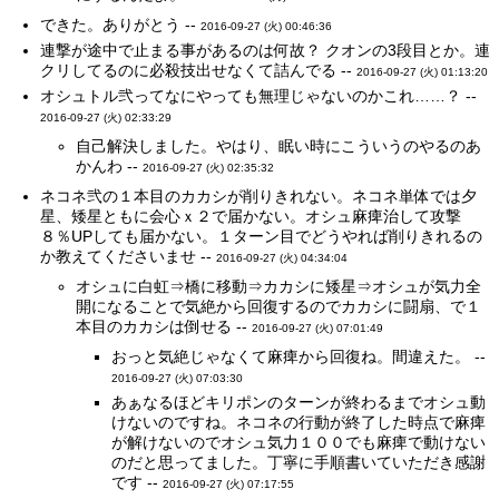
できた。ありがとう --
2016-09-27 (火) 00:46:36
連撃が途中で止まる事があるのは何故？ クオンの3段目とか。連
クリしてるのに必殺技出せなくて詰んでる --
2016-09-27 (火) 01:13:20
オシュトル弐ってなにやっても無理じゃないのかこれ……？ --
2016-09-27 (火) 02:33:29
自己解決しました。やはり、眠い時にこういうのやるのあ
かんわ --
2016-09-27 (火) 02:35:32
ネコネ弐の１本目のカカシが削りきれない。ネコネ単体では夕
星、矮星ともに会心ｘ２で届かない。オシュ麻痺治して攻撃
８％UPしても届かない。１ターン目でどうやれば削りきれるの
か教えてくださいませ --
2016-09-27 (火) 04:34:04
オシュに白虹⇒橋に移動⇒カカシに矮星⇒オシュが気力全
開になることで気絶から回復するのでカカシに闘扇、で１
本目のカカシは倒せる --
2016-09-27 (火) 07:01:49
おっと気絶じゃなくて麻痺から回復ね。間違えた。 --
2016-09-27 (火) 07:03:30
あぁなるほどキリポンのターンが終わるまでオシュ動
けないのですね。ネコネの行動が終了した時点で麻痺
が解けないのでオシュ気力１００でも麻痺で動けない
のだと思ってました。丁寧に手順書いていただき感謝
です --
2016-09-27 (火) 07:17:55