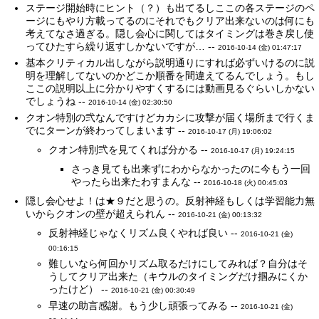
ステージ開始時にヒント（？）も出てるしここの各ステージのペ
ージにもやり方載ってるのにそれでもクリア出来ないのは何にも
考えてなさ過ぎる。隠し会心に関してはタイミングは巻き戻し使
ってひたすら繰り返すしかないですが… --
2016-10-14 (金) 01:47:17
基本クリティカル出しながら説明通りにすれば必ずいけるのに説
明を理解してないのかどこか順番を間違えてるんでしょう。もし
ここの説明以上に分かりやすくするには動画見るぐらいしかない
でしょうね --
2016-10-14 (金) 02:30:50
クオン特別の弐なんですけどカカシに攻撃が届く場所まで行くま
でにターンが終わってしまいます --
2016-10-17 (月) 19:06:02
クオン特別弐を見てくれば分かる --
2016-10-17 (月) 19:24:15
さっき見ても出来ずにわからなかったのに今もう一回
やったら出来たわすまんな --
2016-10-18 (火) 00:45:03
隠し会心せよ！は★９だと思うの。反射神経もしくは学習能力無
いからクオンの壁が超えられん --
2016-10-21 (金) 00:13:32
反射神経じゃなくリズム良くやれば良い --
2016-10-21 (金)
00:16:15
難しいなら何回かリズム取るだけにしてみれば？自分はそ
うしてクリア出来た（キウルのタイミングだけ掴みにくか
ったけど） --
2016-10-21 (金) 00:30:49
早速の助言感謝。もう少し頑張ってみる --
2016-10-21 (金)