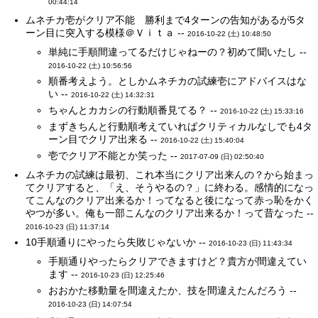
00:44:14
ムネチカ壱がクリア不能 勝利まで4ターンの告知があるが5タ
ーン目に突入する模様＠Ｖｉｔａ --
2016-10-22 (土) 10:48:50
単純に手順間違ってるだけじゃねーの？初めて聞いたし --
2016-10-22 (土) 10:56:56
順番考えよう。としかムネチカの試練壱にアドバイスはな
い --
2016-10-22 (土) 14:32:31
ちゃんとカカシの行動順番見てる？ --
2016-10-22 (土) 15:33:16
まずきちんと行動順考えていればクリティカルなしでも4タ
ーン目でクリア出来る --
2016-10-22 (土) 15:40:04
壱でクリア不能とか笑った --
2017-07-09 (日) 02:50:40
ムネチカの試練は最初、これ本当にクリア出来んの？から始まっ
てクリアすると、「え、そうやるの？」に終わる。感情的になっ
てこんなのクリア出来るか！ってなると後になって赤っ恥をかく
やつが多い。俺も一部こんなのクリア出来るか！って昔なった --
2016-10-23 (日) 11:37:14
10手順通りにやったら失敗じゃないか --
2016-10-23 (日) 11:43:34
手順通りやったらクリアできますけど？貴方が間違えてい
ます --
2016-10-23 (日) 12:25:46
おおかた移動量を間違えたか、技を間違えたんだろう --
2016-10-23 (日) 14:07:54