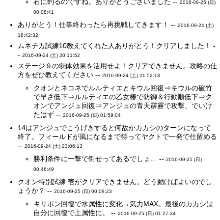
右に釣るのですね。ありがとうございました --
2016-09-25 (日)
00:08:41
ありがとう！仕事終わったら再挑戦してきます！ --
2016-09-24 (土)
18:42:32
ムネチカ試練10教えてくれた人ありがとう！クリアしました！ -
-
2016-09-24 (土) 20:11:52
ステージ９の弱体効果を活用せよ！クリアできません。攻略の仕
方をぜひ教えてください --
2016-09-24 (土) 21:52:13
クオンとネコネでルルティエとキウル回復⇒キウルの破竹
で早さ低下⇒ルルティエの乙女椿で防御＆行動順低下⇒ク
オンでアンジュ回復⇒アンジュの青天霹靂で攻撃、でいけ
たはず --
2016-09-25 (日) 01:59:04
14はアンジュでこうげきすると何故かカカシのターンになって
終了。フィールドが風になるまで待ってヤクトで一発で仕留める
--
2016-09-24 (土) 23:06:13
勝利条件に一撃で倒せってあるでしょ… --
2016-09-25 (日)
00:46:49
クオン特別試練 壱がクリアできません。どう動けばよいのでし
ょうか？ --
2016-09-25 (日) 00:09:23
キリポン回復で水属性に変化→気力MAX。最後のカカシは
自分に回復で土属性に。 --
2016-09-25 (日) 01:27:24