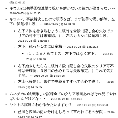
(日) 12:03:25
キウル2は初手回復連撃で呪いを解かないと気力が溜まらない --
2016-09-25 (日) 14:23:35
キウル2、事故解決したので順序をば。まず初手で呪い解除、左
下に伏竜梅１段。 --
2016-09-25 (日) 14:28:50
左下３体を巻き込むように破竹を全段（隠し会心失敗でク
リアの可不可は未確認。）、左のカカシに伏竜梅１段。 --
2016-09-25 (日) 14:30:54
左下、残った１体に伏竜梅 --
2016-09-25 (日) 14:31:23
↑１，２まとめてミス、左下ではなく右下。 --
2016-09-
25 (日) 14:32:37
右下始末したら右に破竹３段（隠し会心失敗のクリア可不
可は未確認。３段目の会心ミスは失敗確定。）これで気力
全開。 --
2016-09-25 (日) 14:34:26
左上へ移動し、破竹で奥義まですべて会心で終了。 --
2016-
09-25 (日) 14:35:05
ムネチカの試練難しい試練全てのクリア動画あればそれ見てやれ
ばいいんだけどな・・ --
2016-09-25 (日) 15:11:33
ヤクトの試練２わかるかたいますか？ --
2016-09-25 (日) 16:26:28
烈風と疾風の使い分けをしろって言われてるのが罠 --
2016-
09-25 (日) 20:09:27