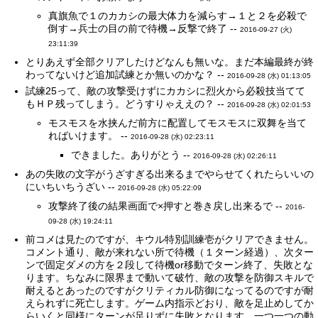
真旗魚で１のカカシの最大体力を減らす→１と２を必殺で
倒す→兵士の目の前で待機→反撃で終了 --
2016-09-27 (火)
23:11:39
とりあえず全部クリアしたけどなんも無いな。まだ本編最終が終
わってないけど追加試練とか無いのかな？ --
2016-09-28 (水) 01:13:05
試練25って、敵の攻撃受けずにカカシに烈火から必殺技当てて
もＨＰ残ってしまう。どうすりゃええの？ --
2016-09-28 (水) 02:01:53
モスモスを水挟んだ前方に配置してモスモスに双舞を当て
ればいけます。 --
2016-09-28 (水) 02:23:11
できました。ありがとう --
2016-09-28 (水) 02:26:11
あの失敗の文字がうざすぎる出来るまでやらせてくれたらいいの
にいちいちうざい --
2016-09-28 (水) 05:22:09
攻撃終了後の結果画面で×押すと巻き戻し出来るで --
2016-
09-28 (水) 19:24:11
前コメは見たのですが、キウル特別訓練壱がクリアできません。
コメント通り、敵が来れない所で待機（１ターン経過）、次ター
ンで固定ダメの方を２段して待機or移動でターン終了、失敗とな
ります。ちなみに限界まで動いて破竹、敵の攻撃を防御スキルで
耐えるとあったのですがクリティカル防御になってるのですが耐
えられずに死亡します。ゲーム内指示どおり、敵を足止めしてか
らいくと同様にターンが足りずに失敗となります。一つ一つの動