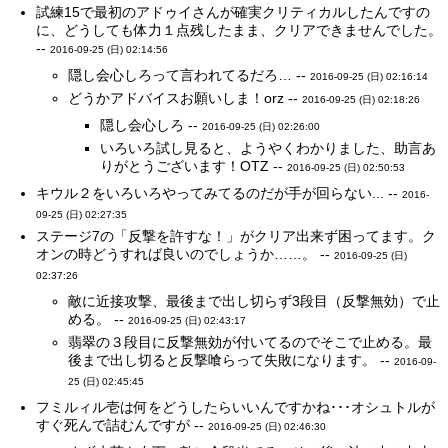
試練15で最初のアドゥイさんが確実クリティカルしたんですの
に、どうしても体力１点残したまま、クリアできませんでした。
--
2016-09-25 (日) 02:14:56
隠し会心しろって言われてるだろ… --
2016-09-25 (日) 02:16:14
どうかアドバイスお願いしま！orz --
2016-09-25 (日) 02:18:26
隠し会心しろ --
2016-09-25 (日) 02:26:00
いろいろ試し見ると、ようやくわかりました、助言あ
りがとうございます！OTZ --
2016-09-25 (日) 02:50:53
キウル２をいろいろやってみてるのだが手が回らない... --
2016-
09-25 (日) 02:27:35
ステージ7の「反撃を許すな！」がクリア出来ず困ってます。ク
オンの時どうすれば良いのでしょうか……。 --
2016-09-25 (日)
02:37:26
敵に近接攻撃、最後まで出し切らず3段目（反撃無効）で止
める。 --
2016-09-25 (日) 02:43:17
翡翠の３段目に反撃無効が付いてるのでそこで止める。最
後まで出し切ると反撃喰らって失敗になります。 --
2016-09-
25 (日) 02:45:45
フミルィル壱は何をどうしたらいいんですかね･･･オシュトルが
すぐ死んで詰むんですが --
2016-09-25 (日) 02:46:30