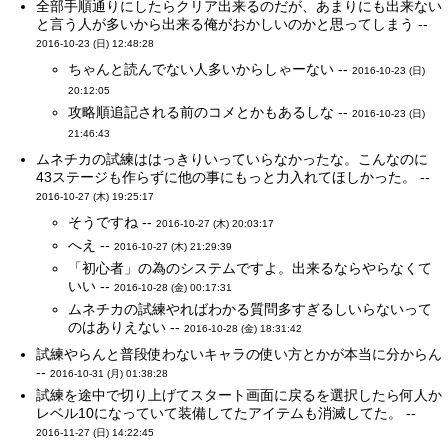
全部手順通りにしたらクリア出来るのだが、あまりにも出来ない
と言う人が多いから出来る俺がおかしいのかと思ってしまう --
2016-10-23 (日) 12:48:28
ちゃんと読んでない人多いからしゃーない --
2016-10-23 (日)
20:12:05
攻略順追記される前のコメとかもあるしな --
2016-10-23 (日)
21:46:43
ムネチカの試練ははっきりいっていらなかったな。こんなのに
43ステージも作らずに他の事にもっと力入れてほしかった。 --
2016-10-27 (木) 19:25:17
そうですね --
2016-10-27 (木) 20:03:17
へえ --
2016-10-27 (木) 21:29:39
「初心者」の為のシステムですよ。出来るならやらなくて
いい --
2016-10-28 (金) 00:17:31
ムネチカの試練やればわかる質問多すぎるしいらないって
のはありえない --
2016-10-28 (金) 18:31:42
試練やらんと普段使わないキャラの使い方とかが本当に分からん
--
2016-10-31 (月) 01:38:28
試練を途中で切り上げてスタート画面に戻るを選択したら何人か
レベル10になっていて装備してたアイテムも消滅してた。 --
2016-11-27 (日) 14:22:45