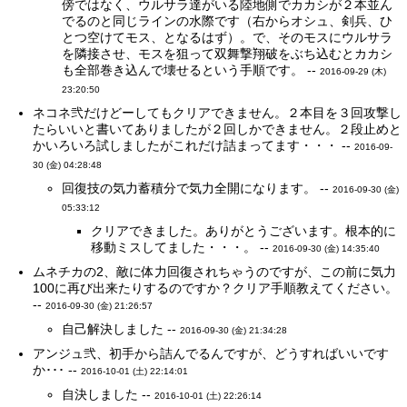
傍ではなく、ウルサラ達がいる陸地側でカカシが２本並ん
でるのと同じラインの水際です（右からオシュ、剣兵、ひ
とつ空けてモス、となるはず）。で、そのモスにウルサラ
を隣接させ、モスを狙って双舞撃翔破をぶち込むとカカシ
も全部巻き込んで壊せるという手順です。 --
2016-09-29 (木)
23:20:50
ネコネ弐だけどーしてもクリアできません。２本目を３回攻撃し
たらいいと書いてありましたが２回しかできません。２段止めと
かいろいろ試しましたがこれだけ詰まってます・・・ --
2016-09-
30 (金) 04:28:48
回復技の気力蓄積分で気力全開になります。 --
2016-09-30 (金)
05:33:12
クリアできました。ありがとうございます。根本的に
移動ミスしてました・・・。 --
2016-09-30 (金) 14:35:40
ムネチカの2、敵に体力回復されちゃうのですが、この前に気力
100に再び出来たりするのですか？クリア手順教えてください。
--
2016-09-30 (金) 21:26:57
自己解決しました --
2016-09-30 (金) 21:34:28
アンジュ弐、初手から詰んでるんですが、どうすればいいです
か･･･ --
2016-10-01 (土) 22:14:01
自決しました --
2016-10-01 (土) 22:26:14