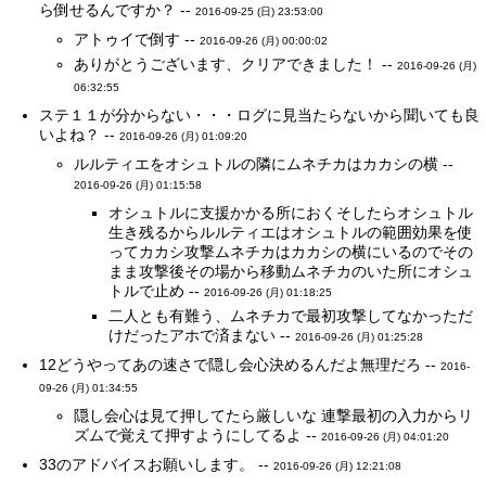
ら倒せるんですか？ --
2016-09-25 (日) 23:53:00
アトゥイで倒す --
2016-09-26 (月) 00:00:02
ありがとうございます、クリアできました！ --
2016-09-26 (月)
06:32:55
ステ１１が分からない・・・ログに見当たらないから聞いても良
いよね？ --
2016-09-26 (月) 01:09:20
ルルティエをオシュトルの隣にムネチカはカカシの横 --
2016-09-26 (月) 01:15:58
オシュトルに支援かかる所におくそしたらオシュトル
生き残るからルルティエはオシュトルの範囲効果を使
ってカカシ攻撃ムネチカはカカシの横にいるのでその
まま攻撃後その場から移動ムネチカのいた所にオシュ
トルで止め --
2016-09-26 (月) 01:18:25
二人とも有難う、ムネチカで最初攻撃してなかっただ
けだったアホで済まない --
2016-09-26 (月) 01:25:28
12どうやってあの速さで隠し会心決めるんだよ無理だろ --
2016-
09-26 (月) 01:34:55
隠し会心は見て押してたら厳しいな 連撃最初の入力からリ
ズムで覚えて押すようにしてるよ --
2016-09-26 (月) 04:01:20
33のアドバイスお願いします。 --
2016-09-26 (月) 12:21:08