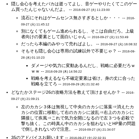
隠し会心を考えたバカは逝ってよし、音ゲーやりたくてこのゲー
ム買ったんじゃないんだよ。 --
2016-09-27 (火) 11:23:00
流石にそれはゲームセンス無さすぎるとしか・・・ --
2016-
09-27 (火) 11:45:12
別になくてもゲーム進められるし、そこは自由だろ。上級
者向けの要素として面白いじゃん --
2016-09-27 (火) 11:53:49
だったら本編のみやって売ればよし。 --
2016-09-27 (火) 16:08:32
そもそも隠し会心は専用の試練以外で不要じゃ？ --
2016-09-
28 (水) 01:10:23
ダメージや気力に変動あるんだし、戦略に必要だろｗ
ｗｗ --
2016-09-29 (木) 14:56:22
戦略を考えるなら不確定要素は省け。身の丈に合った
戦略を立てろ --
2016-09-29 (木) 21:32:40
どなたかステージ26の攻略方法を教えて頂けませんか？ --
2016-
09-27 (火) 21:09:21
左のカカシ３体は無視して中央のカカシに落葉⇒消えたカ
カシの位置に移動して右のカカシに波乱⇒右上のカカシに
隣接して疾風⇒これで気力全開になるので左３つを必殺で
撃ち抜く。この時真ん中のカカシを狙わないとHP量の問題
で倒しきれないので注意。 --
2016-09-27 (火) 21:34:07
35のアドバイスお願います --
2016-09-27 (火) 22:32:31