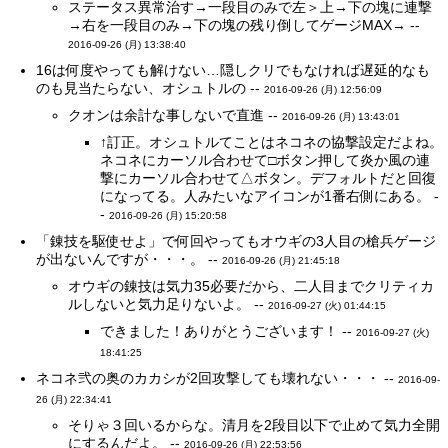
ステータス異常治す→一段目のみで左＞上→下の塊に連撃
→右を一段目のみ→下の塊の残り倒してゲージMAX→ --
2016-09-26 (月) 13:38:40
16は何度やっても解けない…隠しクリでもなければ遅延的なも
のも見当たらない、オシュトルの --
2016-09-26 (月) 12:56:09
クオンは余計な事しないで直進 --
2016-09-26 (月) 13:43:01
↑訂正。オシュトルてことはネコネの協撃設定だよね。
ネコネにカーソル合わせて□ボタン押して炎か風の連
撃にカーソル合わせて△ボタン。デフォルトだと回復
になってる。人みたいなアイコンが1番右側にある。 -
-
2016-09-26 (月) 15:20:58
「錬技を駆使せよ」で何回やってもオウギの3人目の槍兵ゲージ
が出ないんですが・・・。 --
2016-09-26 (月) 21:45:18
オウギの錬技は気力35必要だから、二人目までクリティカ
ルしないと気力足りないよ。 --
2016-09-27 (火) 01:44:15
できました！ありがとうございます！ --
2016-09-27 (火)
18:41:25
ネコネ弐の奥のカカシが2回攻撃しても壊れない・・・ --
2016-09-
26 (月) 22:34:41
そりゃ３回いるからな。清月を2段目以下で止めて気力全開
にするんだよ。 --
2016-09-26 (月) 22:53:56