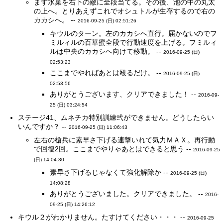
まず水菓を右下の敵に全段当てる。その後、池の中の丸太
の上へ。とりあえずこれでオシュトルが生存するので右の
カカシへ。 --
2016-09-25 (日) 02:51:26
キウルのターン。左のカカシへ直行。届かないのでフ
ミルィルの百華蜜全段で行動速度を上げる。フミルィ
ルは中央のカカシへ向けて移動。 --
2016-09-25 (日)
02:53:23
ここまでやればあとは殴るだけ。 --
2016-09-25 (日)
02:53:56
ありがとうございます、クリアできました！ --
2016-09-
25 (日) 03:24:54
ステージ41、ムネチカ特別訓練弐ができません。どうしたらい
いんですか？ --
2016-09-25 (日) 11:06:43
左右の槍兵に素早さ下げる連撃いれて気力ＭＡＸ。再行動
で回復2回。ここまでやりゃあとはできると思う --
2016-09-25
(日) 14:04:30
素早さ下げるじゃなくて強化解除か --
2016-09-25 (日)
14:08:28
ありがとうございました。クリアできました。 --
2016-
09-25 (日) 14:26:12
キウル２がわかりません。たすけてください・・・ --
2016-09-25