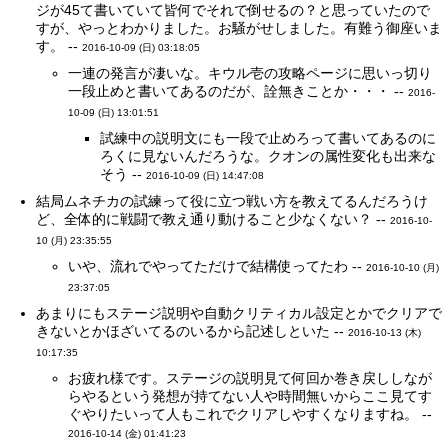
ジが45て書いていて皆何でそれで倒せるの？と思っていたので
すが、やっとわかりました。お騒がせしました。有難う御座いま
す。 --
2016-10-09 (日) 03:18:05
一連の発言が凄いな。キウル壱の攻略ページに思いっ切り
一段止めと書いてあるのだが、詮無きことか・・・ --
2016-
10-09 (日) 13:01:51
試練中の説明文にも一段で止めろって書いてあるのに
ろくに見ないんだろうな。クオンの属性変化も出来な
そう --
2016-10-09 (日) 14:47:08
結局ムネチカの試練って役に立つ戦い方を教えてるんだろうけ
ど、全体的に戦闘で教え通り動けること少なくない？ --
2016-10-
10 (月) 23:35:55
いや、流れでやってただけで結構使ってたわ --
2016-10-10 (月)
23:37:05
あまりにもステージ説明や自動クリティカル設定とかでクリアで
きないとかほざいてるのいるから記述しといた --
2016-10-13 (木)
10:17:35
お疲れ様です。ステージの説明見て何回か巻き戻ししなが
らやるという発想が持てない人や時間無いからここ見てす
ぐやりたいって人もこれでクリアしやすくなりますね。 --
2016-10-14 (金) 01:41:23