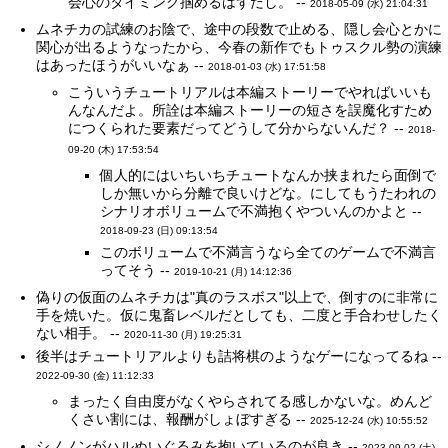
会心のタイミング掴めるはずだし。 --
2018-05-09 (水) 21:04:31
ムネチカの試練のお陰で、途中の段数で止める、隠し会心とかに
関心が出るようなったから、今春の新作でもトゥスクル勢の演練
はあったほうがいいなぁ --
2018-01-03 (水) 17:51:58
こういうチュートリアルは本編ストーリーでやればいいも
んなんだよ。所詮は本編ストーリーの短さを誤魔化すため
につくられた要素だってどうして分からないんだ？ --
2018-
09-20 (木) 17:53:54
個人的にはいちいちチュートなんか挟まれたら面倒で
しか無いから分離で良いけどな。にしてもうたわれの
シナリオボリュームで不満抱くやついんのかよと --
2018-09-23 (日) 09:13:54
このボリュームで不満言うなら全てのゲームで不満言
ってそう --
2019-10-21 (月) 14:12:36
偽りの仮面のムネチカは"真のラスボス"以上で、倒すのに非常に
手を焼いた。仮に鬼畜レベルだとしても、二度と手合わせしたく
ない相手。 --
2020-11-30 (月) 19:25:31
後半はチュートリアルよりも詰将棋のようなゲーになってるね --
2022-09-30 (金) 11:12:33
まったく自由度がなくやらされてる感しかないな。めんど
くさい割には、報酬がしょぼすぎる --
2025-12-24 (水) 10:55:52
シノノンがハルぬいぐるみを抱いているのが良き --
2023-09-02 (土)