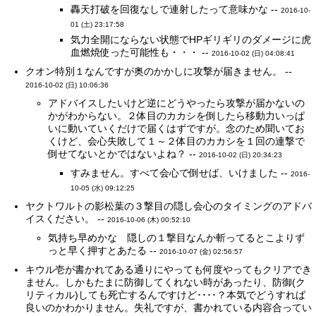
轟天打破を回復なしで連射したって意味かな --
2016-10-
01 (土) 23:17:58
気力全開にならない状態でHPギリギリのダメージに虎
血燃焼使った可能性も・・・ --
2016-10-02 (日) 04:08:41
クオン特別１なんですが奥のかかしに攻撃が届きません。 --
2016-10-02 (日) 10:06:36
アドバイスしたいけど逆にどうやったら攻撃が届かないの
かがわからない。２体目のカカシを倒したら移動力いっぱ
いに動いていくだけで届くはずですが。念のため聞いてお
くけど、会心失敗して１～２体目のカカシを１回の連撃で
倒せてないとかではないよね？ --
2016-10-02 (日) 20:34:23
すみません。すべて会心で倒せば、いけました --
2016-
10-05 (水) 09:12:25
ヤクトワルトの影松葉の３撃目の隠し会心のタイミングのアドバ
イスください。 --
2016-10-06 (木) 00:52:10
気持ち早めかな 隠しの１撃目なんか斬ってるとこよりず
っと早く押すとあたる --
2016-10-07 (金) 02:56:57
キウル壱が書かれてある通りにやっても何度やってもクリアでき
ません。しかもたまに防御してくれない時があったり、防御(ク
リティカル)しても死亡するんですけど････？本気でどうすれば
良いのかわかりません。失礼ですが、書かれている内容合ってい