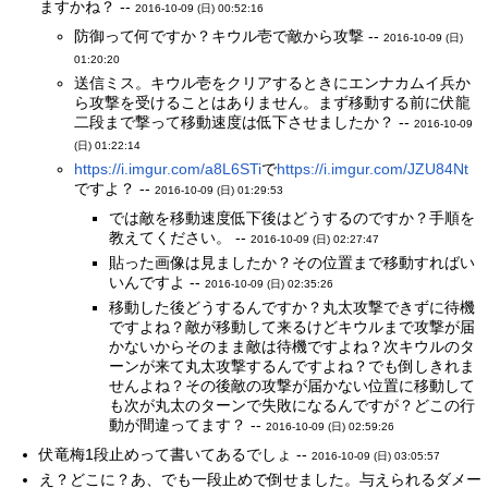
ますかね？ --
2016-10-09 (日) 00:52:16
防御って何ですか？キウル壱で敵から攻撃 --
2016-10-09 (日)
01:20:20
送信ミス。キウル壱をクリアするときにエンナカムイ兵か
ら攻撃を受けることはありません。まず移動する前に伏龍
二段まで撃って移動速度は低下させましたか？ --
2016-10-09
(日) 01:22:14
https://i.imgur.com/a8L6STi
で
https://i.imgur.com/JZU84Nt
ですよ？ --
2016-10-09 (日) 01:29:53
では敵を移動速度低下後はどうするのですか？手順を
教えてください。 --
2016-10-09 (日) 02:27:47
貼った画像は見ましたか？その位置まで移動すればい
いんですよ --
2016-10-09 (日) 02:35:26
移動した後どうするんですか？丸太攻撃できずに待機
ですよね？敵が移動して来るけどキウルまで攻撃が届
かないからそのまま敵は待機ですよね？次キウルのタ
ーンが来て丸太攻撃するんですよね？でも倒しきれま
せんよね？その後敵の攻撃が届かない位置に移動して
も次が丸太のターンで失敗になるんですが？どこの行
動が間違ってます？ --
2016-10-09 (日) 02:59:26
伏竜梅1段止めって書いてあるでしょ --
2016-10-09 (日) 03:05:57
え？どこに？あ、でも一段止めで倒せました。与えられるダメー