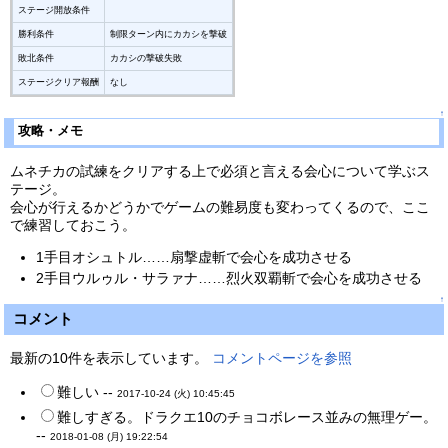
ステージ開放条件
勝利条件
制限ターン内にカカシを撃破
敗北条件
カカシの撃破失敗
ステージクリア報酬
なし
↑
攻略・メモ
ムネチカの試練をクリアする上で必須と言える会心について学ぶス
テージ。
会心が行えるかどうかでゲームの難易度も変わってくるので、ここ
で練習しておこう。
1手目オシュトル……扇撃虚斬で会心を成功させる
2手目ウルゥル・サラァナ……烈火双覇斬で会心を成功させる
↑
コメント
最新の10件を表示しています。
コメントページを参照
難しい --
2017-10-24 (火) 10:45:45
難しすぎる。ドラクエ10のチョコボレース並みの無理ゲー。
--
2018-01-08 (月) 19:22:54