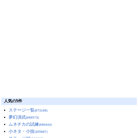
人気の5件
ステージ一覧
(873186)
夢幻演武
(689573)
ムネチカの試練
(486444)
小ネタ・小技
(305887)