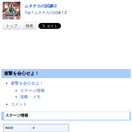
ムネチカの試練/2
Top
/
ムネチカの試練
/ 2
トップ
検索
連撃を会心せよ！
連撃を会心せよ！
ステージ情報
攻略・メモ
コメント
↑
ステージ情報
難易度
★