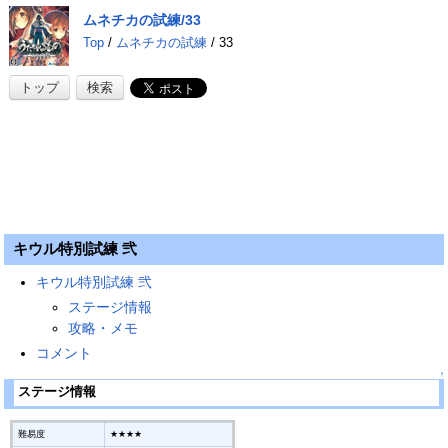
ムネチカの試練/33
Top
/
ムネチカの試練
/ 33
トップ
検索
キウル特別試練 弐
キウル特別試練 弐
ステージ情報
攻略・メモ
コメント
↑
ステージ情報
難易度
★★★★