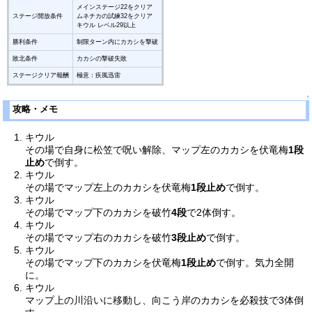
メインステージ22をクリア
ステージ開放条件
ムネチカの試練32をクリア
キウル レベル29以上
勝利条件
制限ターン内にカカシを撃破
敗北条件
カカシの撃破失敗
ステージクリア報酬
極意：疾風迅雷
↑
攻略・メモ
キウル
その場で自身に松笠で呪い解除、マップ左のカカシを伏竜梅
1段
止め
で倒す。
キウル
その場でマップ左上のカカシを伏竜梅
1段止め
で倒す。
キウル
その場でマップ下のカカシを破竹
4段
で2体倒す。
キウル
その場でマップ右のカカシを破竹
3段止め
で倒す。
キウル
その場でマップ下のカカシを伏竜梅
1段止め
で倒す。気力全開
に。
キウル
マップ上の川沿いに移動し、向こう岸のカカシを必殺技で3体倒