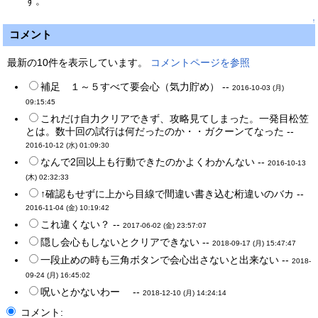
す。
↑
コメント
最新の10件を表示しています。
コメントページを参照
補足 １～５すべて要会心（気力貯め） --
2016-10-03 (月)
09:15:45
これだけ自力クリアできず、攻略見てしまった。一発目松笠
とは。数十回の試行は何だったのか・・ガクーンてなった --
2016-10-12 (水) 01:09:30
なんで2回以上も行動できたのかよくわかんない --
2016-10-13
(木) 02:32:33
↑確認もせずに上から目線で間違い書き込む桁違いのバカ --
2016-11-04 (金) 10:19:42
これ違くない？ --
2017-06-02 (金) 23:57:07
隠し会心もしないとクリアできない --
2018-09-17 (月) 15:47:47
一段止めの時も三角ボタンで会心出さないと出来ない --
2018-
09-24 (月) 16:45:02
呪いとかないわー --
2018-12-10 (月) 14:24:14
コメント: